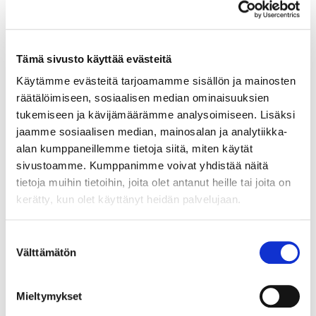
Tämä sivusto käyttää evästeitä
Käytämme evästeitä tarjoamamme sisällön ja mainosten
räätälöimiseen, sosiaalisen median ominaisuuksien
Sähköbasso Guyatone EB-25, valmistettu Japanissa, käytöstä
tukemiseen ja kävijämäärämme analysoimiseen. Lisäksi
aiheutunutta kulumaa. Ota yhteys panttilainaamoon
jaamme sosiaalisen median, mainosalan ja analytiikka-
kuljetusmaksuista sopimiseksi. Paino: 0 g
alan kumppaneillemme tietoja siitä, miten käytät
Tarjous
:
140 €
(1)
sivustoamme. Kumppanimme voivat yhdistää näitä
Johtava huuto:
tomba
tietoja muihin tietoihin, joita olet antanut heille tai joita on
Hakaniemen Pantti
kerätty, kun olet käyttänyt heidän palvelujaan.
20.8.2026 19:01:30
Suostumuksen
Välttämätön
valinta
Mieltymykset