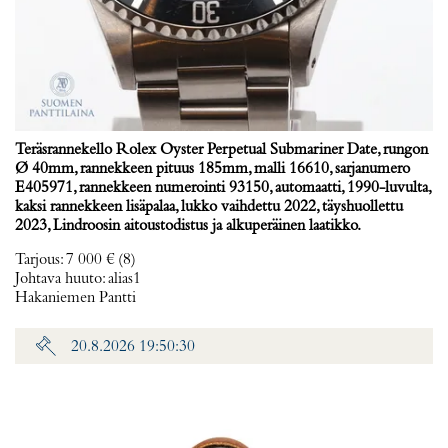
Teräsrannekello Rolex Oyster Perpetual Submariner Date, rungon
Ø 40mm, rannekkeen pituus 185mm, malli 16610, sarjanumero
E405971, rannekkeen numerointi 93150, automaatti, 1990-luvulta,
kaksi rannekkeen lisäpalaa, lukko vaihdettu 2022, täyshuollettu
2023, Lindroosin aitoustodistus ja alkuperäinen laatikko.
Tarjous
:
7 000 €
(8)
Johtava huuto:
alias1
Hakaniemen Pantti
20.8.2026 19:50:30