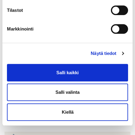
Tilastot
Markkinointi
Näytä tiedot
Salli kaikki
Salli valinta
Timanttisormus 2xn.0.40ct 1xn.0.80ct, koko 20¼, leveys 6-
15mm, 750br kelta-, valko- ja punakultaa, Paino: 11 g
Lähtöhinta
:
2 200 €
Kiellä
Johtava huuto:
-
Hakaniemen Pantti