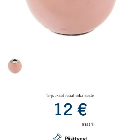
Tarjoukset reaaliaikaisesti:
12
€
(rsaari)
Päättynyt