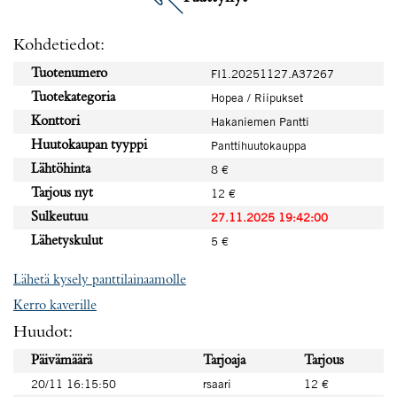
Kohdetiedot:
Tuotenumero
FI1.20251127.A37267
Tuotekategoria
Hopea / Riipukset
Konttori
Hakaniemen Pantti
Huutokaupan tyyppi
Panttihuutokauppa
Lähtöhinta
8 €
Tarjous nyt
12 €
Sulkeutuu
27.11.2025 19:42:00
Lähetyskulut
5 €
Lähetä kysely panttilainaamolle
Kerro kaverille
Huudot:
Päivämäärä
Tarjoaja
Tarjous
20/11 16:15:50
rsaari
12 €