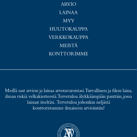
ARVIO
LAINAA
MYY
HUUTOKAUPPA
VERKKOKAUPPA
MEISTÄ
KONTTORIMME
Meillä saat arvion ja lainaa arvotavaroistasi. Turvallinen ja fiksu laina,
ilman riskiä velkakierteestä. Tervetuloa älykkäämpään panttiin, jossa
lainaat itseltäsi. Tervetuloa johonkin neljästä
konttoristamme ilmaiseen arviointiin!