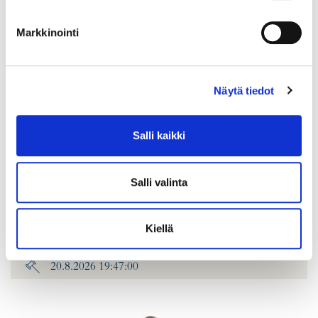
Markkinointi
Näytä tiedot
Salli kaikki
Timanttisormus 2xn.0.40ct 1xn.0.80ct, koko 20¼, leveys 6-
15mm, 750br kelta-, valko- ja punakultaa, Paino: 11 g
Salli valinta
Lähtöhinta
:
2 200 €
Johtava huuto:
-
Kiellä
Hakaniemen Pantti
20.8.2026 19:47:00