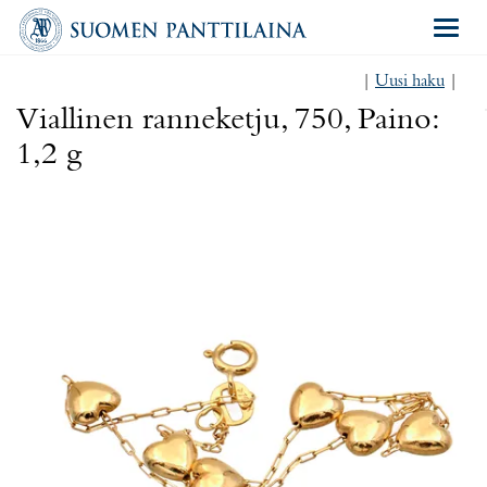
Navigat
|
Uusi haku
|
Viallinen ranneketju, 750, Paino:
1,2 g