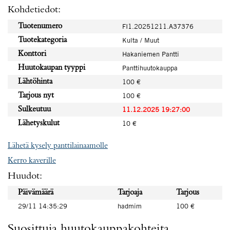
Kohdetiedot:
Tuotenumero
FI1.20251211.A37376
Tuotekategoria
Kulta / Muut
Konttori
Hakaniemen Pantti
Huutokaupan tyyppi
Panttihuutokauppa
Lähtöhinta
100 €
Tarjous nyt
100 €
Sulkeutuu
11.12.2025 19:27:00
Lähetyskulut
10 €
Lähetä kysely panttilainaamolle
Kerro kaverille
Huudot:
Päivämäärä
Tarjoaja
Tarjous
29/11 14:35:29
hadmim
100 €
Suosittuja huutokauppakohteita