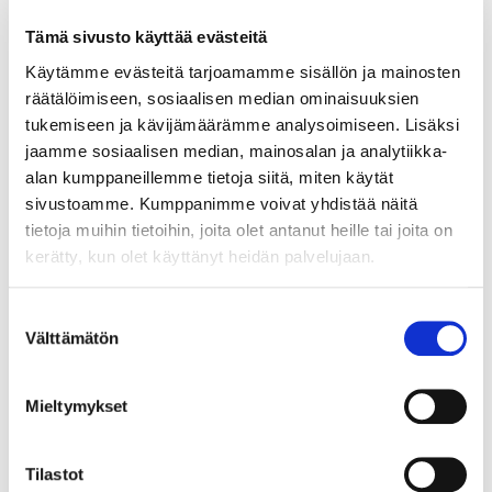
Tämä sivusto käyttää evästeitä
Käytämme evästeitä tarjoamamme sisällön ja mainosten
Sähköbasso Guyatone EB-25, valmistettu Japanissa, käytöstä
räätälöimiseen, sosiaalisen median ominaisuuksien
aiheutunutta kulumaa. Ota yhteys panttilainaamoon
kuljetusmaksuista sopimiseksi. Paino: 0 g
tukemiseen ja kävijämäärämme analysoimiseen. Lisäksi
jaamme sosiaalisen median, mainosalan ja analytiikka-
Tarjous
:
140 €
(1)
alan kumppaneillemme tietoja siitä, miten käytät
Johtava huuto:
tomba
Hakaniemen Pantti
sivustoamme. Kumppanimme voivat yhdistää näitä
tietoja muihin tietoihin, joita olet antanut heille tai joita on
20.8.2026 19:01:30
kerätty, kun olet käyttänyt heidän palvelujaan.
Suostumuksen
Välttämätön
valinta
Mieltymykset
Tilastot