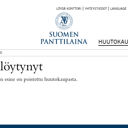
LÖYDÄ KONTTORI
YHTEYSTIEDOT
LANGUAGE
HUUTOKAU
O
 löytynyt
nen esine on poistettu huutokaupasta.