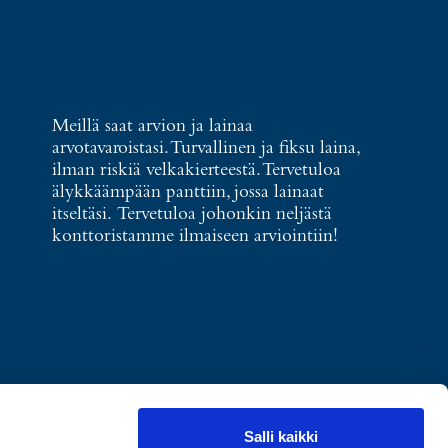
Meillä saat arvion ja lainaa
arvotavaroistasi. Turvallinen ja fiksu laina,
ilman riskiä velkakierteestä. Tervetuloa
älykkäämpään panttiin, jossa lainaat
itseltäsi. Tervetuloa johonkin neljästä
konttoristamme ilmaiseen arviointiin!
Salli kaikki