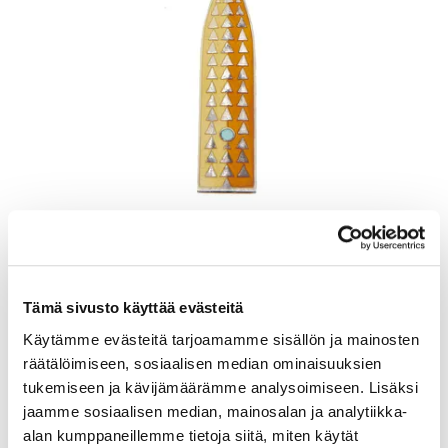
Lusikka, emaloitu, pituus 165mm, A. Michelsen, Tanska, Julen 1960,
925br, Paino: 48,5 g
Lähtöhinta
:
70 €
Johtava huuto:
-
Tämä sivusto käyttää evästeitä
Kaivopihan Pantti
Käytämme evästeitä tarjoamamme sisällön ja mainosten
räätälöimiseen, sosiaalisen median ominaisuuksien
11.8.2026 19:25:30
tukemiseen ja kävijämäärämme analysoimiseen. Lisäksi
jaamme sosiaalisen median, mainosalan ja analytiikka-
alan kumppaneillemme tietoja siitä, miten käytät