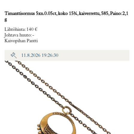
Timanttisormus 5xn.0.05ct, koko 15¾, kaiverrettu, 585, Paino: 2,1
g
Lähtöhinta
:
140 €
Johtava huuto:
-
Kaivopihan Pantti
11.8.2026 19:26:30