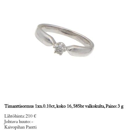
Timanttisormus 1xn.0.10ct, koko 16, 585br valkokulta, Paino: 3 g
Lähtöhinta
:
210 €
Johtava huuto:
-
Kaivopihan Pantti