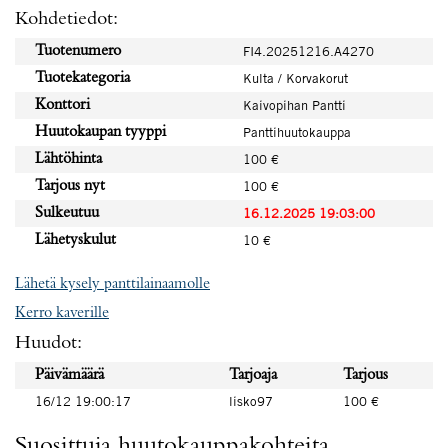
Kohdetiedot:
Tuotenumero
FI4.20251216.A4270
Tuotekategoria
Kulta / Korvakorut
Konttori
Kaivopihan Pantti
Huutokaupan tyyppi
Panttihuutokauppa
Lähtöhinta
100 €
Tarjous nyt
100 €
Sulkeutuu
16.12.2025 19:03:00
Lähetyskulut
10 €
Lähetä kysely panttilainaamolle
Kerro kaverille
Huudot:
Päivämäärä
Tarjoaja
Tarjous
16/12 19:00:17
lisko97
100 €
Suosittuja huutokauppakohteita