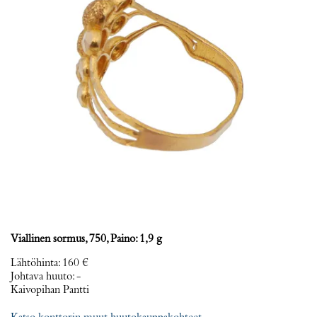
Viallinen sormus, 750, Paino: 1,9 g
Lähtöhinta
:
160 €
Johtava huuto:
-
Kaivopihan Pantti