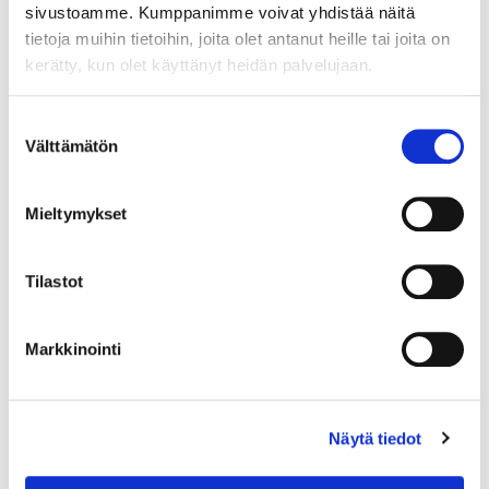
sivustoamme. Kumppanimme voivat yhdistää näitä
tietoja muihin tietoihin, joita olet antanut heille tai joita on
kerätty, kun olet käyttänyt heidän palvelujaan.
Suostumuksen
Välttämätön
valinta
Mieltymykset
Tilastot
Markkinointi
Kivisormus, koko 18¾, 925br, Paino: 2,7 g
Näytä tiedot
Tarjous
:
10 €
(4)
Johtava huuto:
honeybee
Kaivopihan Pantti