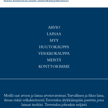
Katso konttorin muut huutokauppakohteet
ARVIO
LAINAA
MYY
HUUTOKAUPPA
VERKKOKAUPPA
MEISTÄ
KONTTORIMME
Meillä saat arvion ja lainaa arvotavaroistasi. Turvallinen ja fiksu laina,
ilman riskiä velkakierteestä. Tervetuloa älykkäämpään panttiin, jossa
lainaat itseltäsi. Tervetuloa johonkin neljästä