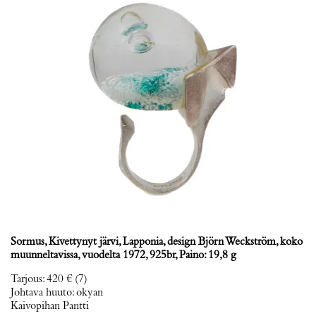
Sormus, Kivettynyt järvi, Lapponia, design Björn Weckström, koko
muunneltavissa, vuodelta 1972, 925br, Paino: 19,8 g
Tarjous
:
420 €
(7)
Johtava huuto:
okyan
Kaivopihan Pantti