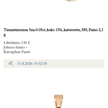
Timanttisormus 5xn.0.05ct, koko 15¾, kaiverrettu, 585, Paino: 2,1
g
Lähtöhinta
:
140 €
Johtava huuto:
-
Kaivopihan Pantti
11.8.2026 19:32:30