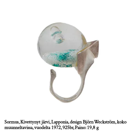
Sormus, Kivettynyt järvi, Lapponia, design Björn Weckström, koko
muunneltavissa, vuodelta 1972, 925br, Paino: 19,8 g