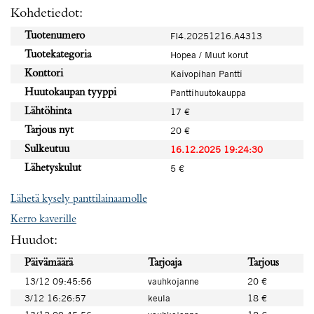
Kohdetiedot:
Tuotenumero
FI4.20251216.A4313
Tuotekategoria
Hopea / Muut korut
Konttori
Kaivopihan Pantti
Huutokaupan tyyppi
Panttihuutokauppa
Lähtöhinta
17 €
Tarjous nyt
20 €
Sulkeutuu
16.12.2025 19:24:30
Lähetyskulut
5 €
Lähetä kysely panttilainaamolle
Kerro kaverille
Huudot:
Päivämäärä
Tarjoaja
Tarjous
13/12 09:45:56
vauhkojanne
20 €
3/12 16:26:57
keula
18 €