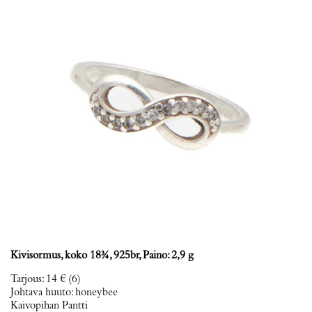
Kivisormus, koko 18¾, 925br, Paino: 2,9 g
Tarjous
:
14 €
(6)
Johtava huuto:
honeybee
Kaivopihan Pantti