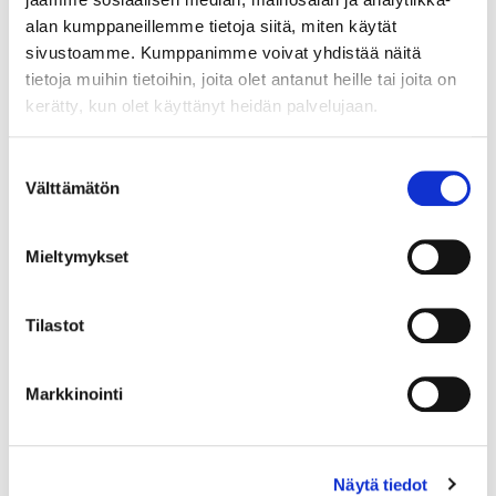
alan kumppaneillemme tietoja siitä, miten käytät
sivustoamme. Kumppanimme voivat yhdistää näitä
tietoja muihin tietoihin, joita olet antanut heille tai joita on
kerätty, kun olet käyttänyt heidän palvelujaan.
Suostumuksen
Välttämätön
valinta
Mieltymykset
Tilastot
Markkinointi
Näytä tiedot
Kivisormus, koko 18¾, 925br, Paino: 2,7 g