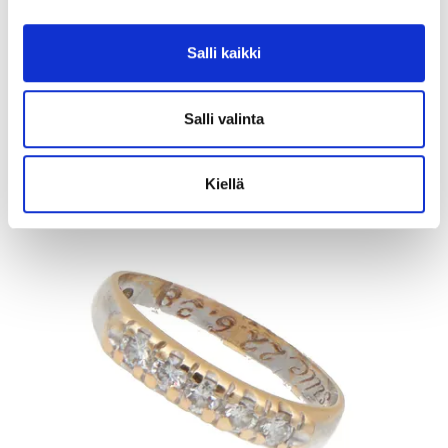
Tarjous
:
10 €
(4)
Johtava huuto:
honeybee
Salli kaikki
Kaivopihan Pantti
Salli valinta
11.8.2026 19:02:30
Kiellä