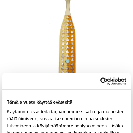
Lusikka, emaloitu, pituus 165mm, A. Michelsen, Tanska, Julen 1960,
925br, Paino: 48,5 g
Tämä sivusto käyttää evästeitä
Lähtöhinta
:
70 €
Johtava huuto:
-
Käytämme evästeitä tarjoamamme sisällön ja mainosten
Kaivopihan Pantti
räätälöimiseen, sosiaalisen median ominaisuuksien
tukemiseen ja kävijämäärämme analysoimiseen. Lisäksi
11.8.2026 19:25:30
jaamme sosiaalisen median, mainosalan ja analytiikka-