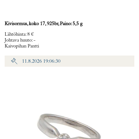
Kivisormus, koko 17, 925br, Paino: 5,5 g
Lähtöhinta
:
8 €
Johtava huuto:
-
Kaivopihan Pantti
11.8.2026 19:06:30