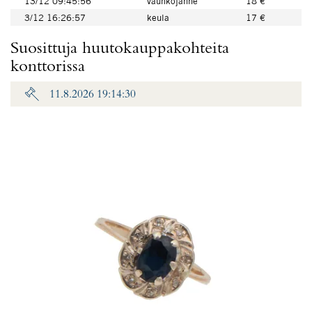
13/12 09:45:56
vauhkojanne
18 €
3/12 16:26:57
keula
17 €
Suosittuja huutokauppakohteita
konttorissa
11.8.2026 19:14:30