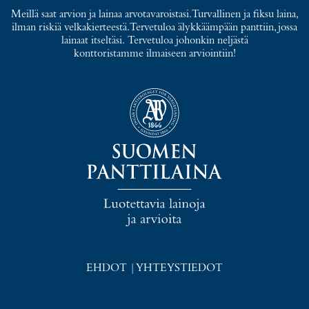
Meillä saat arvion ja lainaa arvotavaroistasi. Turvallinen ja fiksu laina,
ilman riskiä velkakierteestä. Tervetuloa älykkäämpään panttiin, jossa
lainaat itseltäsi. Tervetuloa johonkin neljästä
konttoristamme ilmaiseen arviointiin!
EHDOT
|
YHTEYSTIEDOT