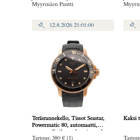
Myyrmäen Pantti
Myyrmä
12.8.2026 21:01:00
Teräsrannekello, Tissot Seastar,
Kaksi t
Powermatic 80, automaatti,
rungon Ø 43mm, kumiranneke,
Tarjous
:
380 €
(1)
Tarjou
ref. T120407A,