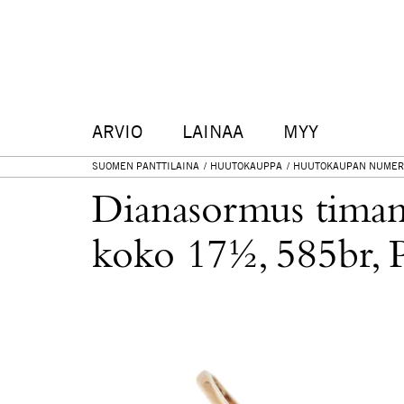
ARVIO
LAINAA
MYY
SUOMEN PANTTILAINA
HUUTOKAUPPA
HUUTOKAUPAN NUMER
Dianasormus timant
koko 17½, 585br, P