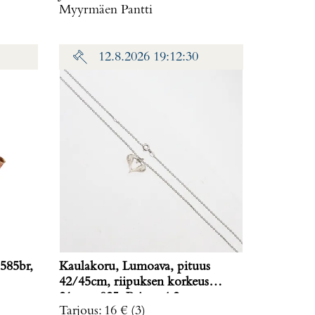
Myyrmäen Pantti
12.8.2026 19:12:30
585br,
Kaulakoru, Lumoava, pituus
42/45cm, riipuksen korkeus
21mm, 925, Paino: 4,2 g
Tarjous
:
16 €
(3)