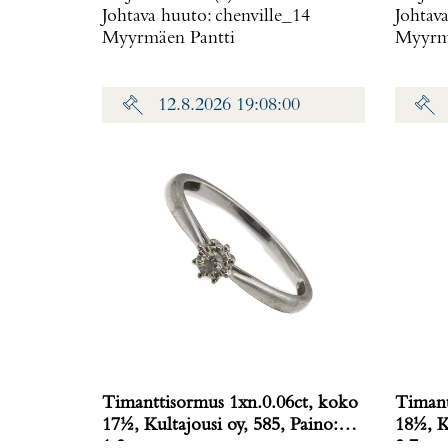
Johtava huuto:
chenville_14
Johtav
Myyrmäen Pantti
Myyrmä
12.8.2026 19:08:00
Timanttisormus 1xn.0.06ct, koko
Timant
17½, Kultajousi oy, 585, Paino:
18½, K
1,3 g
3,7 g