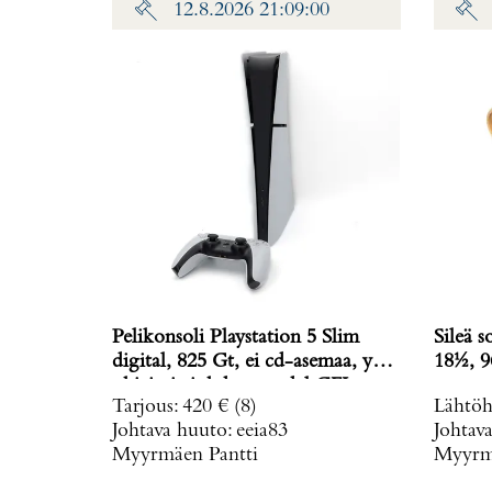
12.8.2026 21:09:00
Pelikonsoli Playstation 5 Slim
Sileä s
digital, 825 Gt, ei cd-asemaa, yksi
18½, 9
ohjain ja johdot, model CFI-
Tarjous
:
420 €
(8)
Lähtöh
2016,
Johtava huuto:
eeia83
Johtav
Myyrmäen Pantti
Myyrmä