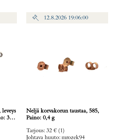
12.8.2026 19:06:00
 leveys
Neljä korvakorun taustaa, 585,
o: 38,2
Paino: 0,4 g
Tarjous
:
32 €
(1)
Johtava huuto:
mrozek94