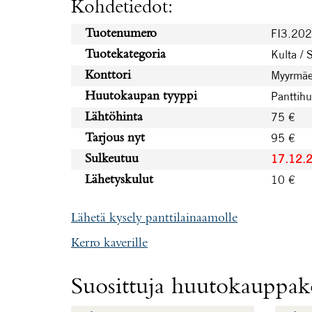
Kohdetiedot:
FI3.20
Tuotenumero
Kulta / 
Tuotekategoria
Myyrmäe
Konttori
Panttih
Huutokaupan tyyppi
75 €
Lähtöhinta
95 €
Tarjous nyt
17.12.
Sulkeutuu
10 €
Lähetyskulut
Lähetä kysely panttilainaamolle
Kerro kaverille
Suosittuja huutokauppako