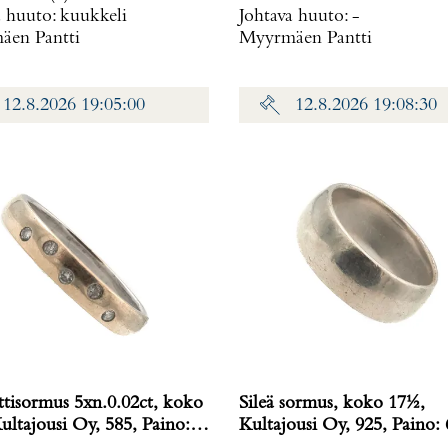
a huuto:
kuukkeli
Johtava huuto:
-
en Pantti
Myyrmäen Pantti
12.8.2026 19:05:00
12.8.2026 19:08:30
tisormus 5xn.0.02ct, koko
Sileä sormus, koko 17½,
ultajousi Oy, 585, Paino:
Kultajousi Oy, 925, Paino: 