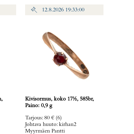
12.8.2026 19:33:00
m,
Kivisormus, koko 17½, 585br,
Paino: 0,9 g
Tarjous
:
80 €
(6)
Johtava huuto:
kirhan2
Myyrmäen Pantti