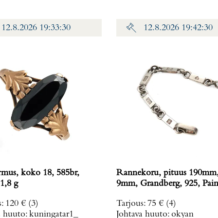
12.8.2026 19:33:30
12.8.2026 19:42:30
rmus, koko 18, 585br,
Rannekoru, pituus 190mm,
1,8 g
9mm, Grandberg, 925, Pain
g
s
:
120 €
(3)
Tarjous
:
75 €
(4)
a huuto:
kuningatar1_
Johtava huuto:
okyan