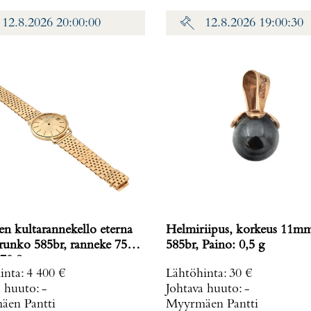
12.8.2026 20:00:00
12.8.2026 19:00:30
en kultarannekello eterna
Helmiriipus, korkeus 11m
 runko 585br, ranneke 750,
585br, Paino: 0,5 g
70,8 g
inta
:
4 400 €
Lähtöhinta
:
30 €
a huuto:
-
Johtava huuto:
-
en Pantti
Myyrmäen Pantti