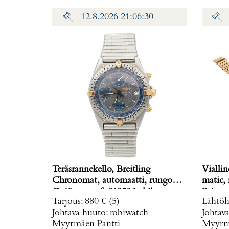
12.8.2026 21:06:30
Teräsrannekello, Breitling
Viallin
Chronomat, automaatti, rungon
matic,
Ø 40mm, ref. 81950A, hihnan
Paino: 
Tarjous
:
880 €
(5)
Lähtöh
pituus 160mm, nupista pala
Johtava huuto:
robiwatch
Johtav
irronnut, hihnan kiinnitys löysä,
Myyrmäen Pantti
Myyrmä
laatikko, Paino: 0 g