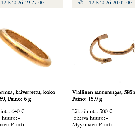
12.8.2026 19:27:00
12.8.2026 20:05:00
ormus, kaiverrettu, koko
Viallinen rannerengas, 585b
69, Paino: 6 g
Paino: 15,9 g
inta
:
640 €
Lähtöhinta
:
580 €
a huuto:
-
Johtava huuto:
-
en Pantti
Myyrmäen Pantti