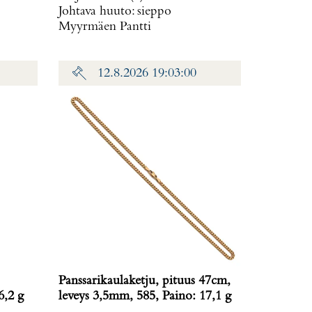
Johtava huuto:
sieppo
Myyrmäen Pantti
12.8.2026 19:03:00
Panssarikaulaketju, pituus 47cm,
6,2 g
leveys 3,5mm, 585, Paino: 17,1 g