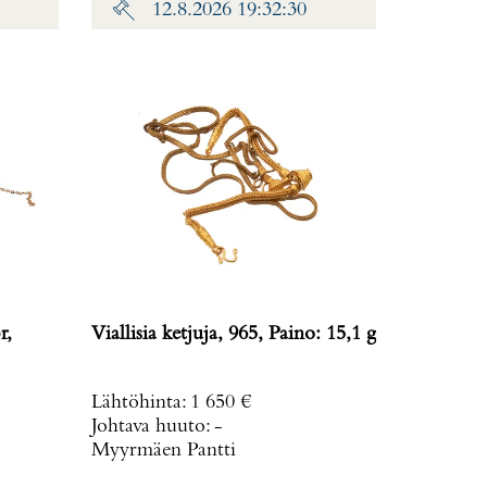
12.8.2026 19:32:30
r,
Viallisia ketjuja, 965, Paino: 15,1 g
Lähtöhinta
:
1 650 €
Johtava huuto:
-
Myyrmäen Pantti