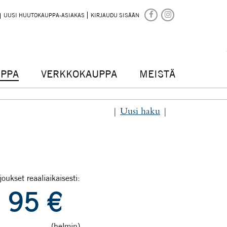
UUSI HUUTOKAUPPA-ASIAKAS
KIRJAUDU SISÄÄN
PPA
VERKKOKAUPPA
MEISTÄ
|
Uusi haku
|
joukset reaaliaikaisesti:
95
€
(helmin)