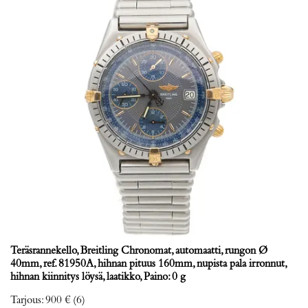
Teräsrannekello, Breitling Chronomat, automaatti, rungon Ø
40mm, ref. 81950A, hihnan pituus 160mm, nupista pala irronnut,
hihnan kiinnitys löysä, laatikko, Paino: 0 g
Tarjous
:
900 €
(6)