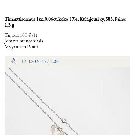
Timanttisormus 1xn.0.06ct, koko 17½, Kultajousi oy, 585, Paino:
1,3 g
Tarjous
:
100 €
(1)
Johtava huuto:
hatala
Myyrmäen Pantti
12.8.2026 19:12:30