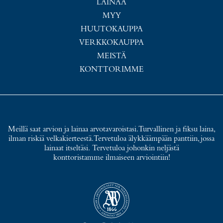
LAINAA
MYY
HUUTOKAUPPA
VERKKOKAUPPA
MEISTÄ
KONTTORIMME
Meillä saat arvion ja lainaa arvotavaroistasi. Turvallinen ja fiksu laina,
ilman riskiä velkakierteestä. Tervetuloa älykkäämpään panttiin, jossa
lainaat itseltäsi. Tervetuloa johonkin neljästä
konttoristamme ilmaiseen arviointiin!