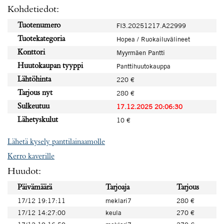
Kohdetiedot:
Tuotenumero
FI3.20251217.A22999
Tuotekategoria
Hopea / Ruokailuvälineet
Konttori
Myyrmäen Pantti
Huutokaupan tyyppi
Panttihuutokauppa
Lähtöhinta
220 €
Tarjous nyt
280 €
Sulkeutuu
17.12.2025 20:06:30
Lähetyskulut
10 €
Lähetä kysely panttilainaamolle
Kerro kaverille
Huudot:
Päivämäärä
Tarjoaja
Tarjous
17/12 19:17:11
meklari7
280 €
17/12 14:27:00
keula
270 €