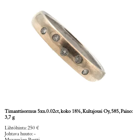
Timanttisormus 5xn.0.02ct, koko 18½, Kultajousi Oy, 585, Paino:
3,7 g
Lähtöhinta
:
250 €
Johtava huuto:
-