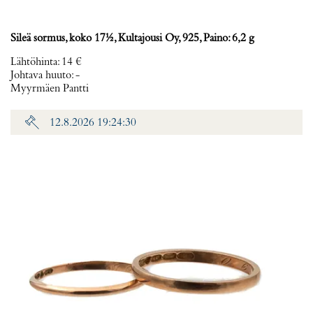
Sileä sormus, koko 17½, Kultajousi Oy, 925, Paino: 6,2 g
Lähtöhinta
:
14 €
Johtava huuto:
-
Myyrmäen Pantti
12.8.2026 19:24:30