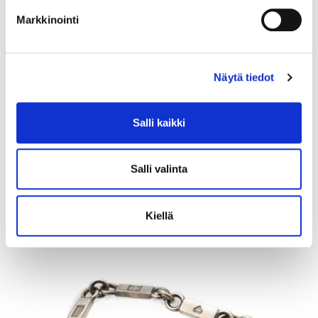
Markkinointi
Näytä tiedot
Kivisormus, koko 18, 585br, Paino: 1,8 g
Salli kaikki
Tarjous
:
120 €
(3)
Johtava huuto:
kuningatar1_
Myyrmäen Pantti
Salli valinta
12.8.2026 19:42:30
Kiellä