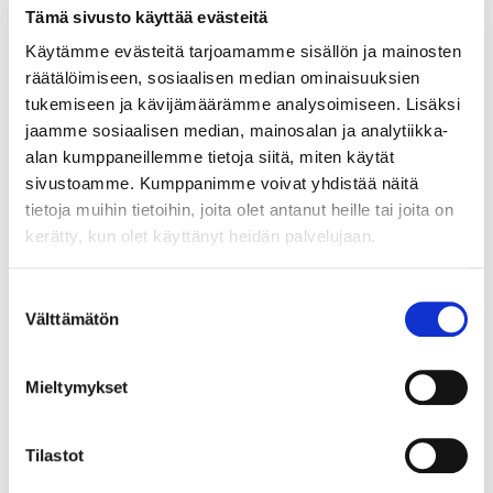
Tämä sivusto käyttää evästeitä
Helmiriipus, korkeus 11mm, 585br, Paino: 0,5 g
Käytämme evästeitä tarjoamamme sisällön ja mainosten
Lähtöhinta
:
30 €
räätälöimiseen, sosiaalisen median ominaisuuksien
Johtava huuto:
-
tukemiseen ja kävijämäärämme analysoimiseen. Lisäksi
Myyrmäen Pantti
jaamme sosiaalisen median, mainosalan ja analytiikka-
alan kumppaneillemme tietoja siitä, miten käytät
12.8.2026 19:33:30
sivustoamme. Kumppanimme voivat yhdistää näitä
tietoja muihin tietoihin, joita olet antanut heille tai joita on
kerätty, kun olet käyttänyt heidän palvelujaan.
Suostumuksen
Välttämätön
valinta
Mieltymykset
Tilastot