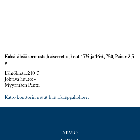
Kaksi sileää sormusta, kaiverrettu, koot 17½ ja 16½, 750, Paino: 2,5
g
Lähtöhinta
:
210 €
Johtava huuto:
-
Myyrmäen Pantti
Katso konttorin muut huutokauppakohteet
ARVIO