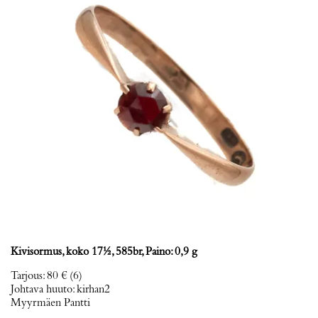
Kivisormus, koko 17½, 585br, Paino: 0,9 g
Tarjous
:
80 €
(6)
Johtava huuto:
kirhan2
Myyrmäen Pantti