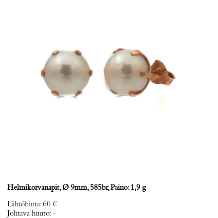
Helmikorvanapit, Ø 9mm, 585br, Paino: 1,9 g
Lähtöhinta
:
60 €
Johtava huuto:
-