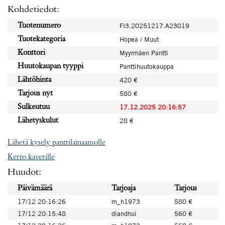
Kohdetiedot:
Tuotenumero
FI3.20251217.A23019
Tuotekategoria
Hopea / Muut
Konttori
Myyrmäen Pantti
Huutokaupan tyyppi
Panttihuutokauppa
Lähtöhinta
420 €
Tarjous nyt
580 €
Sulkeutuu
17.12.2025 20:16:57
Lähetyskulut
28 €
Lähetä kysely panttilainaamolle
Kerro kaverille
Huudot:
Päivämäärä
Tarjoaja
Tarjous
17/12 20:16:26
m_h1973
580 €
17/12 20:15:48
diandhui
560 €