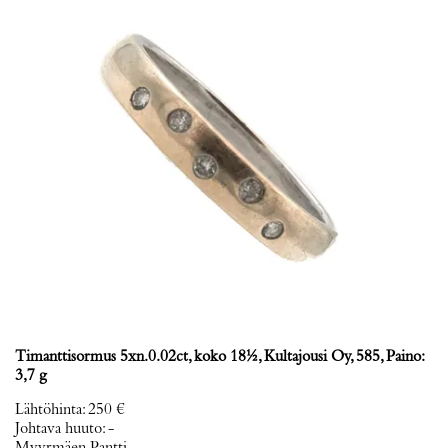
Timanttisormus 5xn.0.02ct, koko 18½, Kultajousi Oy, 585, Paino:
3,7 g
Lähtöhinta
:
250 €
Johtava huuto:
-