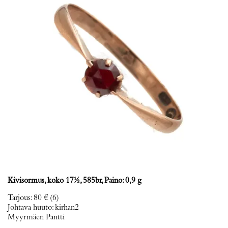
Kivisormus, koko 17½, 585br, Paino: 0,9 g
Tarjous
:
80 €
(6)
Johtava huuto:
kirhan2
Myyrmäen Pantti