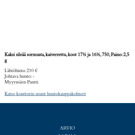
Kaksi sileää sormusta, kaiverrettu, koot 17½ ja 16½, 750, Paino: 2,5
g
Lähtöhinta
:
210 €
Johtava huuto:
-
Myyrmäen Pantti
Katso konttorin muut huutokauppakohteet
ARVIO