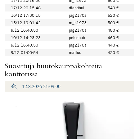
17/12 20:16:26
m_h1973
560 €
17/12 20:15:48
diandhui
540 €
16/12 17:30:15
jag2170a
520 €
15/12 19:01:42
m_h1973
500 €
9/12 16:40:50
jag2170a
480 €
10/12 14:23:23
pelsebub
460 €
9/12 16:40:50
jag2170a
440 €
9/12 01:00:54
malluu
420 €
Suosittuja huutokauppakohteita
konttorissa
12.8.2026 21:09:00