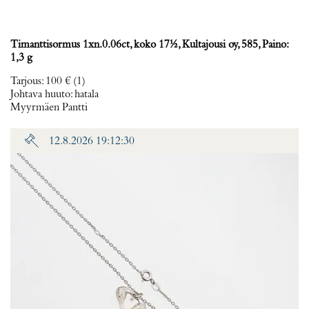
Timanttisormus 1xn.0.06ct, koko 17½, Kultajousi oy, 585, Paino:
1,3 g
Tarjous
:
100 €
(1)
Johtava huuto:
hatala
Myyrmäen Pantti
12.8.2026 19:12:30