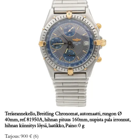
Teräsrannekello, Breitling Chronomat, automaatti, rungon Ø
40mm, ref. 81950A, hihnan pituus 160mm, nupista pala irronnut,
hihnan kiinnitys löysä, laatikko, Paino: 0 g
Tarjous
:
900 €
(6)