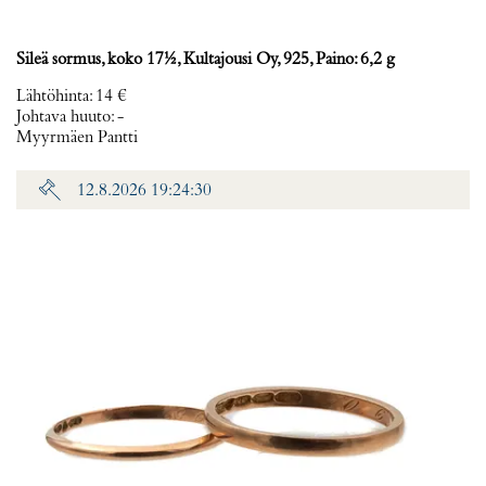
Sileä sormus, koko 17½, Kultajousi Oy, 925, Paino: 6,2 g
Lähtöhinta
:
14 €
Johtava huuto:
-
Myyrmäen Pantti
12.8.2026 19:24:30