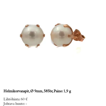
Helmikorvanapit, Ø 9mm, 585br, Paino: 1,9 g
Lähtöhinta
:
60 €
Johtava huuto:
-