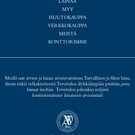
LAINAA
MYY
HUUTOKAUPPA
VERKKOKAUPPA
MEISTÄ
KONTTORIMME
Meillä saat arvion ja lainaa arvotavaroistasi. Turvallinen ja fiksu laina,
ilman riskiä velkakierteestä. Tervetuloa älykkäämpään panttiin, jossa
lainaat itseltäsi. Tervetuloa johonkin neljästä
konttoristamme ilmaiseen arviointiin!