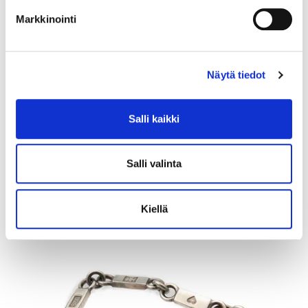
Markkinointi
Näytä tiedot
Kivisormus, koko 18, 585br, Paino: 1,8 g
Salli kaikki
Tarjous
:
120 €
(3)
Johtava huuto:
kuningatar1_
Myyrmäen Pantti
Salli valinta
12.8.2026 19:42:30
Kiellä