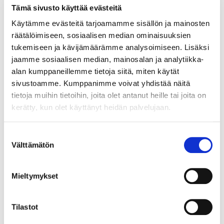
Tämä sivusto käyttää evästeitä
Helmiriipus, korkeus 11mm, 585br, Paino: 0,5 g
Käytämme evästeitä tarjoamamme sisällön ja mainosten
Lähtöhinta
:
30 €
räätälöimiseen, sosiaalisen median ominaisuuksien
Johtava huuto:
-
tukemiseen ja kävijämäärämme analysoimiseen. Lisäksi
Myyrmäen Pantti
jaamme sosiaalisen median, mainosalan ja analytiikka-
alan kumppaneillemme tietoja siitä, miten käytät
12.8.2026 19:33:30
sivustoamme. Kumppanimme voivat yhdistää näitä
tietoja muihin tietoihin, joita olet antanut heille tai joita on
kerätty, kun olet käyttänyt heidän palvelujaan.
Suostumuksen
Välttämätön
valinta
Mieltymykset
Tilastot