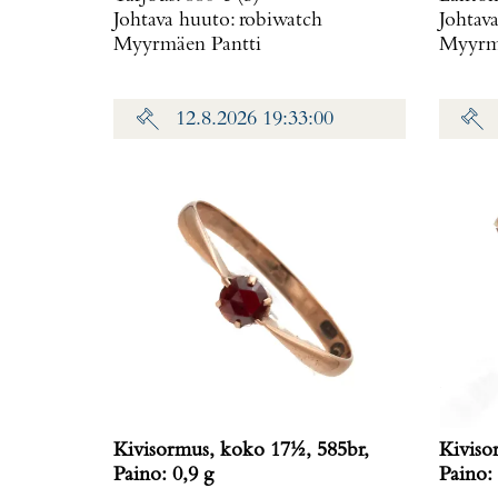
Johtava huuto:
robiwatch
Johtav
irronnut, hihnan kiinnitys löysä,
Myyrmäen Pantti
Myyrmä
laatikko, Paino: 0 g
12.8.2026 19:33:00
Kivisormus, koko 17½, 585br,
Kiviso
Paino: 0,9 g
Paino: 