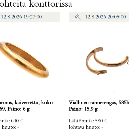
hteita konttorissa
12.8.2026 19:27:00
12.8.2026 20:05:00
ormus, kaiverrettu, koko
Viallinen rannerengas, 585b
69, Paino: 6 g
Paino: 15,9 g
inta
:
640 €
Lähtöhinta
:
580 €
a huuto:
-
Johtava huuto:
-