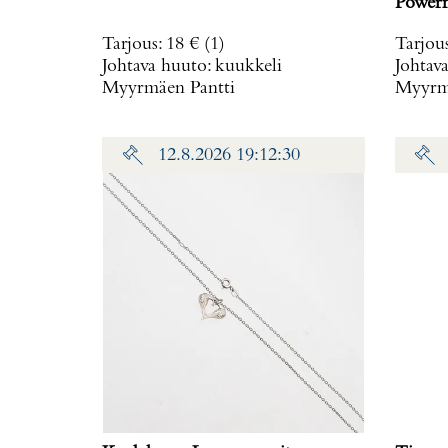
Powerm
rungo
Tarjous
:
18 €
(1)
Tarjou
ref. T
Johtava huuto:
kuukkeli
Johtav
Myyrmäen Pantti
Myyrmä
12.8.2026 19:12:30