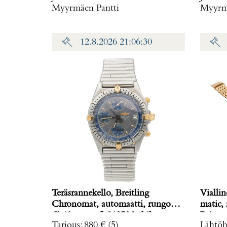
Myyrmäen Pantti
Myyrmä
12.8.2026 21:06:30
Teräsrannekello, Breitling
Viallin
Chronomat, automaatti, rungon
matic,
Ø 40mm, ref. 81950A, hihnan
Paino: 
Tarjous
:
880 €
(5)
Lähtöh
pituus 160mm, nupista pala