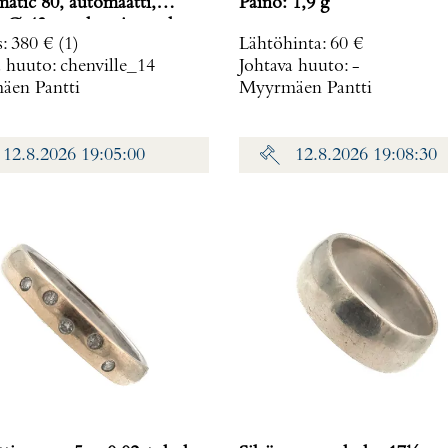
atic 80, automaatti,
Paino: 1,9 g
n Ø 43mm, kumiranneke,
s
:
380 €
(1)
Lähtöhinta
:
60 €
120407A,
a huuto:
chenville_14
Johtava huuto:
-
en Pantti
Myyrmäen Pantti
12.8.2026 19:05:00
12.8.2026 19:08:30