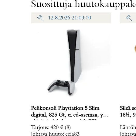
Suosittuja huutokauppako
12.8.2026 21:09:00
Pelikonsoli Playstation 5 Slim
Sileä s
digital, 825 Gt, ei cd-asemaa, yksi
18½, 9
ohjain ja johdot, model CFI-
Tarjous
:
420 €
(8)
Lähtöh
2016,
Johtava huuto:
eeia83
Johtav