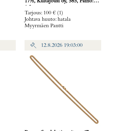
17½, Kultajousi oy, 585, Paino:
1,3 g
Tarjous
:
100 €
(1)
Johtava huuto:
hatala
Myyrmäen Pantti
12.8.2026 19:03:00