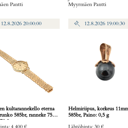
en Pantti
Myyrmäen Pantti
12.8.2026 20:00:00
12.8.2026 19:00:30
en kultarannekello eterna
Helmiriipus, korkeus 11m
 runko 585br, ranneke 750,
585br, Paino: 0,5 g
70,8 g
inta
:
4 400 €
Lähtöhinta
:
30 €