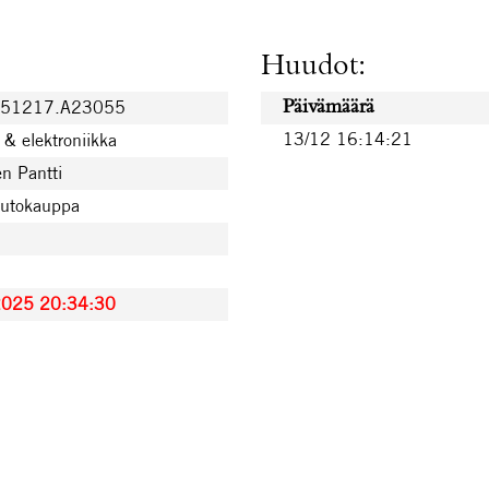
Huudot:
251217.A23055
Päivämäärä
13/12 16:14:21
& elektroniikka
n Pantti
uutokauppa
2025 20:34:30