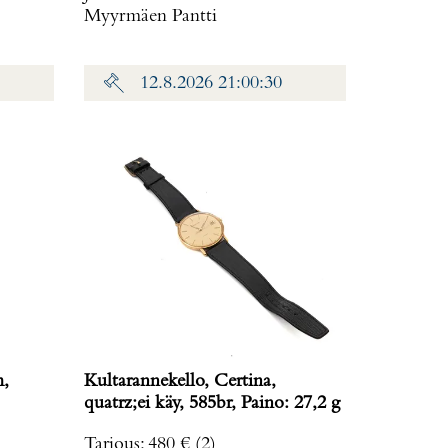
Myyrmäen Pantti
12.8.2026 21:00:30
m,
Kultarannekello, Certina,
quatrz;ei käy, 585br, Paino: 27,2 g
Tarjous
:
480 €
(2)