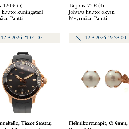
g
s
:
120 €
(3)
Tarjous
:
75 €
(4)
a huuto:
kuningatar1_
Johtava huuto:
okyan
en Pantti
Myyrmäen Pantti
12.8.2026 21:01:00
12.8.2026 19:28:00
nnekello, Tissot Seastar,
Helmikorvanapit, Ø 9mm, 