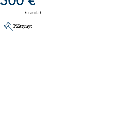
300
€
(esasiita)
Päättynyt