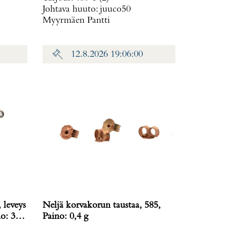
Johtava huuto:
juuco50
Myyrmäen Pantti
12.8.2026 19:06:00
 leveys
Neljä korvakorun taustaa, 585,
o: 38,2
Paino: 0,4 g