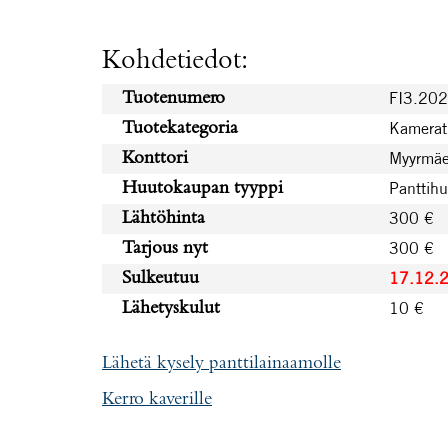
Kohdetiedot:
FI3.20
Tuotenumero
Kamerat 
Tuotekategoria
Myyrmäe
Konttori
Panttih
Huutokaupan tyyppi
300 €
Lähtöhinta
300 €
Tarjous nyt
17.12.
Sulkeutuu
10 €
Lähetyskulut
Lähetä kysely panttilainaamolle
Kerro kaverille