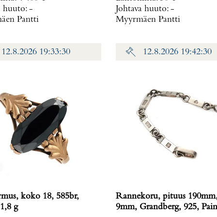
a huuto:
-
Johtava huuto:
-
en Pantti
Myyrmäen Pantti
12.8.2026 19:33:30
12.8.2026 19:42:30
rmus, koko 18, 585br,
Rannekoru, pituus 190mm,
1,8 g
9mm, Grandberg, 925, Pain