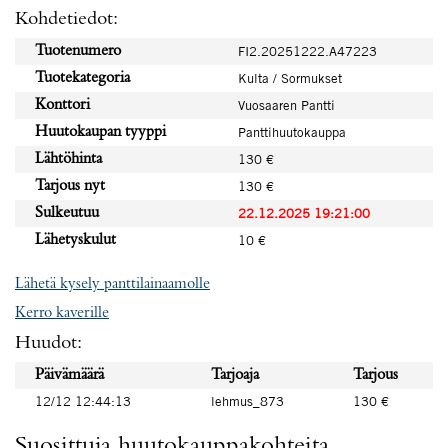
Kohdetiedot:
Tuotenumero
FI2.20251222.A47223
Tuotekategoria
Kulta / Sormukset
Konttori
Vuosaaren Pantti
Huutokaupan tyyppi
Panttihuutokauppa
Lähtöhinta
130 €
Tarjous nyt
130 €
Sulkeutuu
22.12.2025 19:21:00
Lähetyskulut
10 €
Lähetä kysely panttilainaamolle
Kerro kaverille
Huudot:
Päivämäärä
Tarjoaja
Tarjous
12/12 12:44:13
lehmus_873
130 €
Suosittuja huutokauppakohteita