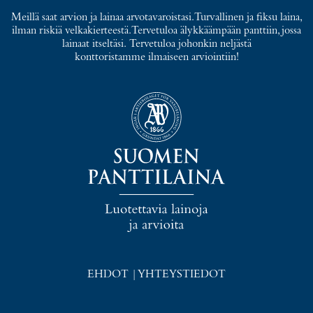
Meillä saat arvion ja lainaa arvotavaroistasi. Turvallinen ja fiksu laina,
ilman riskiä velkakierteestä. Tervetuloa älykkäämpään panttiin, jossa
lainaat itseltäsi. Tervetuloa johonkin neljästä
konttoristamme ilmaiseen arviointiin!
EHDOT
|
YHTEYSTIEDOT