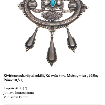
Kivirintaneula riipuslenkillä, Kalevala koru, Muisto, mitat , 925br,
Paino: 10,5 g
Tarjous
:
40 €
(7)
Johtava huuto:
ninnu
Vuosaaren Pantti