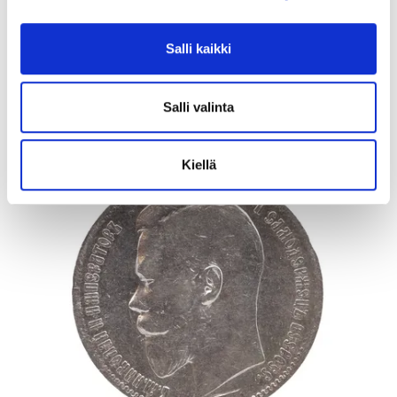
Tarjous
:
95 €
(12)
Johtava huuto:
myyri
Salli kaikki
Vuosaaren Pantti
17.8.2026 20:24:30
Salli valinta
Kiellä