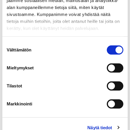
jaamme sosiaalisen median, mainosalan ja analytiikka-
alan kumppaneillemme tietoja siitä, miten käytät
sivustoamme. Kumppanimme voivat yhdistää näitä
tietoja muihin tietoihin, joita olet antanut heille tai joita on
kerätty, kun olet käyttänyt heidän palvelujaan.
Suostumuksen
Välttämätön
valinta
Mieltymykset
Tilastot
Markkinointi
Kiviriipus, desing Aukusti Paatola, mitat 41x58mm, 830br, Paino:
20,6 g
Näytä tiedot