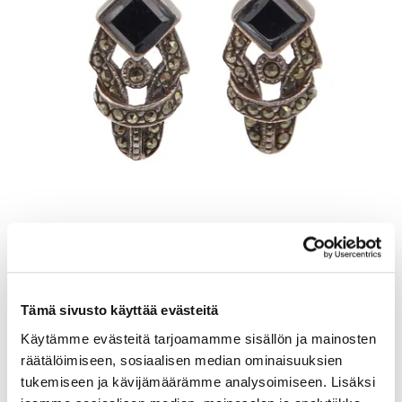
Kivikorvakorut, korkeus 20mm, 925br, Paino: 3,8 g
Lähtöhinta
:
6 €
Johtava huuto:
-
Tämä sivusto käyttää evästeitä
Vuosaaren Pantti
Käytämme evästeitä tarjoamamme sisällön ja mainosten
räätälöimiseen, sosiaalisen median ominaisuuksien
17.8.2026 20:12:00
tukemiseen ja kävijämäärämme analysoimiseen. Lisäksi