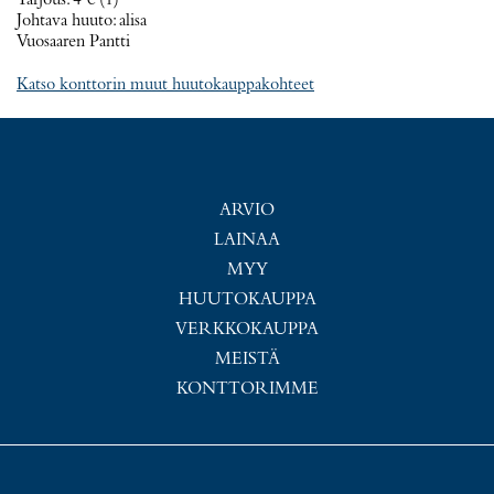
Tarjous
:
4 €
(1)
Johtava huuto:
alisa
Vuosaaren Pantti
Katso konttorin muut huutokauppakohteet
ARVIO
LAINAA
MYY
HUUTOKAUPPA
VERKKOKAUPPA
MEISTÄ
KONTTORIMME