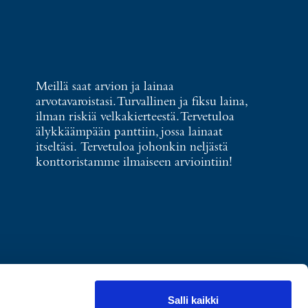
Meillä saat arvion ja lainaa
arvotavaroistasi. Turvallinen ja fiksu laina,
ilman riskiä velkakierteestä. Tervetuloa
älykkäämpään panttiin, jossa lainaat
itseltäsi. Tervetuloa johonkin neljästä
konttoristamme ilmaiseen arviointiin!
Salli kaikki