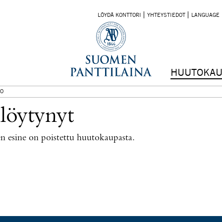
LÖYDÄ KONTTORI
YHTEYSTIEDOT
LANGUAGE
HUUTOKAU
O
 löytynyt
nen esine on poistettu huutokaupasta.