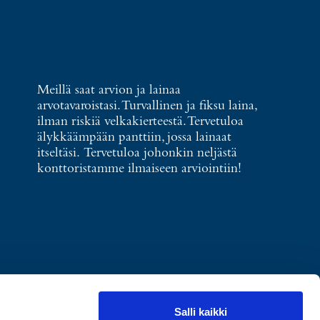
Meillä saat arvion ja lainaa
arvotavaroistasi. Turvallinen ja fiksu laina,
ilman riskiä velkakierteestä. Tervetuloa
älykkäämpään panttiin, jossa lainaat
itseltäsi. Tervetuloa johonkin neljästä
konttoristamme ilmaiseen arviointiin!
Salli kaikki