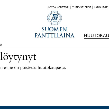
LÖYDÄ KONTTORI
YHTEYSTIEDOT
LANGUAGE
HUUTOKAU
O
 löytynyt
nen esine on poistettu huutokaupasta.