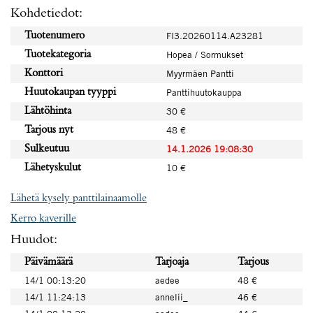
Kohdetiedot:
Tuotenumero
FI3.20260114.A23281
Tuotekategoria
Hopea / Sormukset
Konttori
Myyrmäen Pantti
Huutokaupan tyyppi
Panttihuutokauppa
Lähtöhinta
30 €
Tarjous nyt
48 €
Sulkeutuu
14.1.2026 19:08:30
Lähetyskulut
10 €
Lähetä kysely panttilainaamolle
Kerro kaverille
Huudot:
Päivämäärä
Tarjoaja
Tarjous
14/1 00:13:20
aedee
48 €
14/1 11:24:13
annelii_
46 €