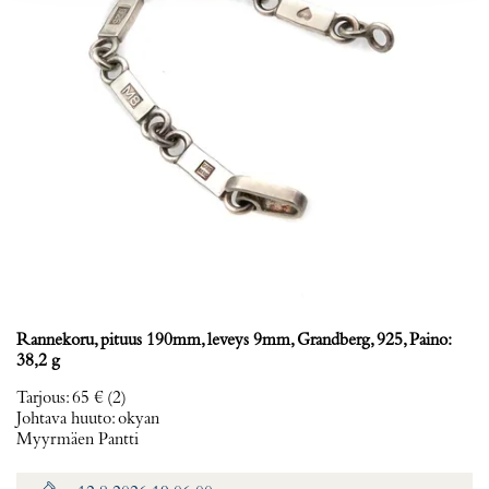
Rannekoru, pituus 190mm, leveys 9mm, Grandberg, 925, Paino:
38,2 g
Tarjous
:
65 €
(2)
Johtava huuto:
okyan
Myyrmäen Pantti