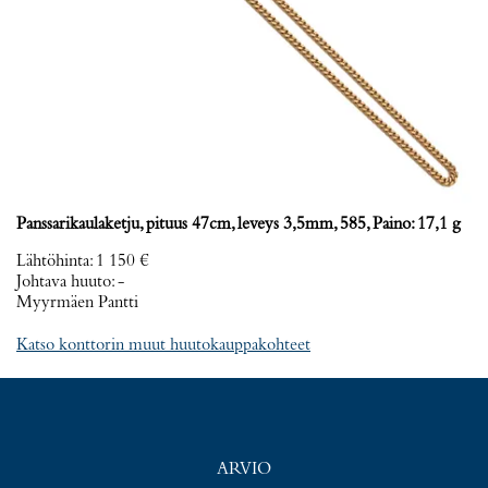
Panssarikaulaketju, pituus 47cm, leveys 3,5mm, 585, Paino: 17,1 g
Lähtöhinta
:
1 150 €
Johtava huuto:
-
Myyrmäen Pantti
Katso konttorin muut huutokauppakohteet
ARVIO