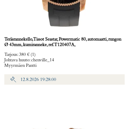
Teräsrannekello, Tissot Seastar, Powermatic 80, automaatti, rungon
Ø 43mm, kumiranneke, ref. T120407A,
Tarjous
:
380 €
(1)
Johtava huuto:
chenville_14
Myyrmäen Pantti
12.8.2026 19:28:00