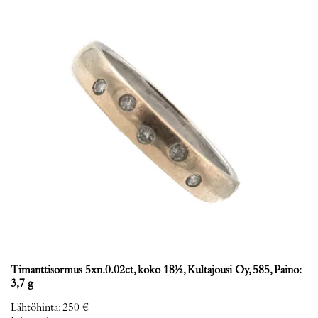
Timanttisormus 5xn.0.02ct, koko 18½, Kultajousi Oy, 585, Paino:
3,7 g
Lähtöhinta
:
250 €