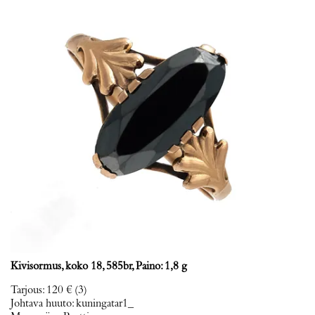
Kivisormus, koko 18, 585br, Paino: 1,8 g
Tarjous
:
120 €
(3)
Johtava huuto:
kuningatar1_