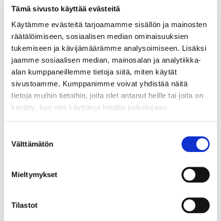
Tämä sivusto käyttää evästeitä
Käytämme evästeitä tarjoamamme sisällön ja mainosten
Kivisormus, koko 17½, 585br, Paino: 0,9 g
räätälöimiseen, sosiaalisen median ominaisuuksien
Tarjous
:
80 €
(6)
tukemiseen ja kävijämäärämme analysoimiseen. Lisäksi
Johtava huuto:
kirhan2
jaamme sosiaalisen median, mainosalan ja analytiikka-
Myyrmäen Pantti
alan kumppaneillemme tietoja siitä, miten käytät
sivustoamme. Kumppanimme voivat yhdistää näitä
12.8.2026 21:00:30
tietoja muihin tietoihin, joita olet antanut heille tai joita on
kerätty, kun olet käyttänyt heidän palvelujaan.
Suostumuksen
Välttämätön
valinta
Mieltymykset
Tilastot