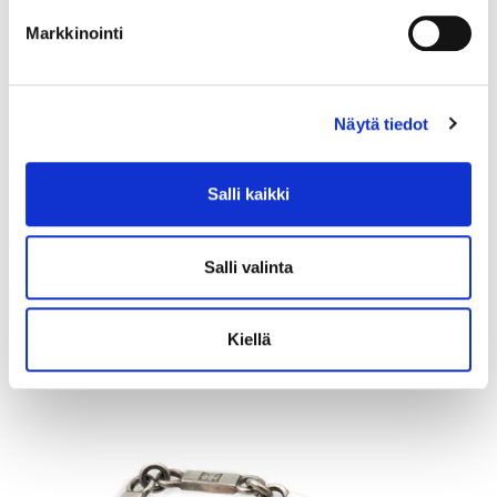
Markkinointi
Näytä tiedot
Salli kaikki
Kultarannekello, Certina, quatrz;ei käy, 585br, Paino: 27,2 g
Tarjous
:
480 €
(2)
Johtava huuto:
juuco50
Salli valinta
Myyrmäen Pantti
Kiellä
12.8.2026 19:42:30