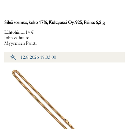
Sileä sormus, koko 17½, Kultajousi Oy, 925, Paino: 6,2 g
Lähtöhinta
:
14 €
Johtava huuto:
-
Myyrmäen Pantti
12.8.2026 19:03:00