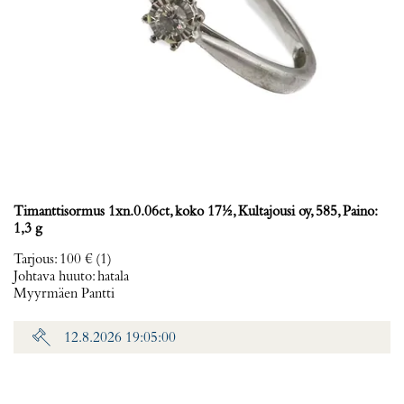
Timanttisormus 1xn.0.06ct, koko 17½, Kultajousi oy, 585, Paino:
1,3 g
Tarjous
:
100 €
(1)
Johtava huuto:
hatala
Myyrmäen Pantti
12.8.2026 19:05:00