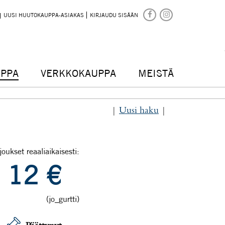
UUSI HUUTOKAUPPA-ASIAKAS
KIRJAUDU SISÄÄN
PPA
VERKKOKAUPPA
MEISTÄ
|
Uusi haku
|
joukset reaaliaikaisesti:
12
€
(jo_gurtti)