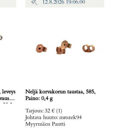
12.8.2026 19:06:00
 leveys
Neljä korvakorun taustaa, 585,
vausta
Paino: 0,4 g
: 38,2
Tarjous
:
32 €
(1)
Johtava huuto:
mrozek94
Myyrmäen Pantti