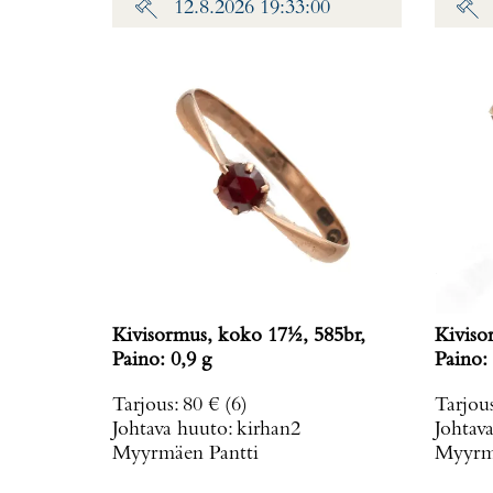
12.8.2026 19:33:00
Kivisormus, koko 17½, 585br,
Kiviso
Paino: 0,9 g
Paino: 
Tarjous
:
80 €
(6)
Tarjou
Johtava huuto:
kirhan2
Johtav
Myyrmäen Pantti
Myyrmä