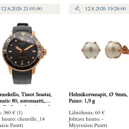
12.8.2026 21:01:00
12.8.2026 19:28:00
nnekello, Tissot Seastar,
Helmikorvanapit, Ø 9mm, 
atic 80, automaatti,
Paino: 1,9 g
n Ø 43mm, kumiranneke,
s
:
380 €
(1)
Lähtöhinta
:
60 €
120407A,
a huuto:
chenville_14
Johtava huuto:
-
en Pantti
Myyrmäen Pantti