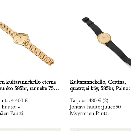
en kultarannekello eterna
Kultarannekello, Certina,
 runko 585br, ranneke 750,
quatrz;ei käy, 585br, Paino:
70,8 g
inta
:
4 400 €
Tarjous
:
480 €
(2)
a huuto:
-
Johtava huuto:
juuco50
en Pantti
Myyrmäen Pantti