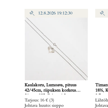
12.8.2026 19:12:30
Kaulakoru, Lumoava, pituus
Timant
42/45cm, riipuksen korkeus
18½, K
21mm, 925, Paino: 4,2 g
3,7 g
Tarjous
:
16 €
(3)
Lähtöh
Johtava huuto:
sieppo
Johtav