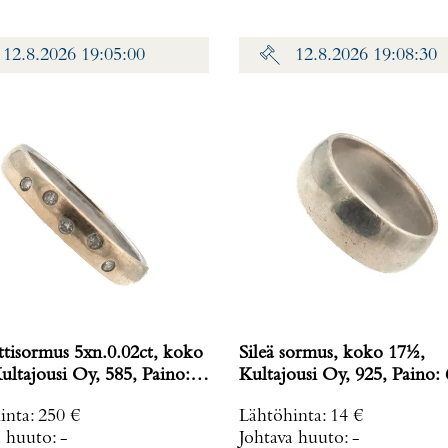
12.8.2026 19:05:00
12.8.2026 19:08:30
tisormus 5xn.0.02ct, koko
Sileä sormus, koko 17½,
ultajousi Oy, 585, Paino:
Kultajousi Oy, 925, Paino: 
inta
:
250 €
Lähtöhinta
:
14 €
a huuto:
-
Johtava huuto:
-