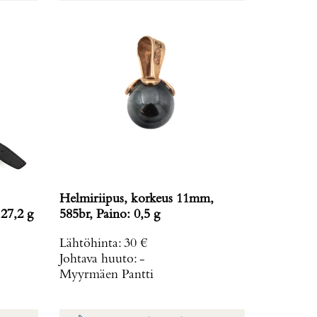
Helmiriipus, korkeus 11mm,
 27,2 g
585br, Paino: 0,5 g
Lähtöhinta
:
30 €
Johtava huuto:
-
Myyrmäen Pantti