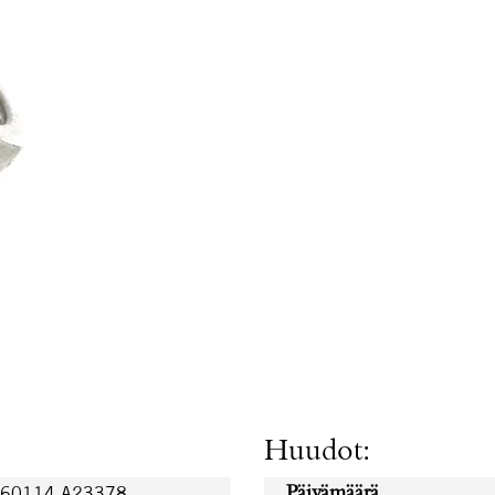
Huudot:
260114.A23378
Päivämäärä