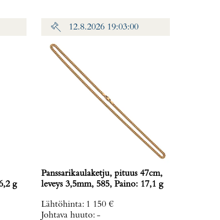
12.8.2026 19:03:00
Panssarikaulaketju, pituus 47cm,
6,2 g
leveys 3,5mm, 585, Paino: 17,1 g
Lähtöhinta
:
1 150 €
Johtava huuto:
-