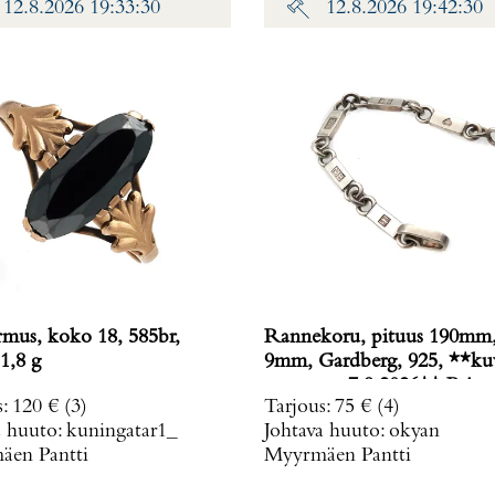
12.8.2026 19:33:30
12.8.2026 19:42:30
rmus, koko 18, 585br,
Rannekoru, pituus 190mm,
1,8 g
9mm, Gardberg, 925, **ku
muutettu 7.9.2026** Paino
s
:
120 €
(3)
Tarjous
:
75 €
(4)
g
a huuto:
kuningatar1_
Johtava huuto:
okyan
en Pantti
Myyrmäen Pantti