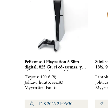
Pelikonsoli Playstation 5 Slim
Sileä s
digital, 825 Gt, ei cd-asemaa, yksi
18½, 9
ohjain ja johdot, model CFI-
Tarjous
:
420 €
(8)
Lähtöh
2016,
Johtava huuto:
eeia83
Johtav
Myyrmäen Pantti
Myyrmä
12.8.2026 21:06:30