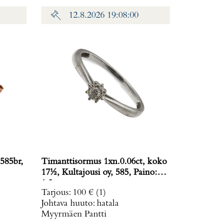
12.8.2026 19:08:00
585br,
Timanttisormus 1xn.0.06ct, koko
17½, Kultajousi oy, 585, Paino:
1,3 g
Tarjous
:
100 €
(1)
Johtava huuto:
hatala
Myyrmäen Pantti