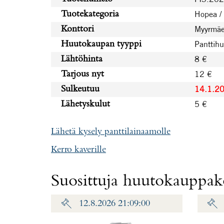
Hopea /
Tuotekategoria
Myyrmäe
Konttori
Panttih
Huutokaupan tyyppi
8 €
Lähtöhinta
12 €
Tarjous nyt
14.1.2
Sulkeutuu
5 €
Lähetyskulut
Lähetä kysely panttilainaamolle
Kerro kaverille
Suosittuja huutokauppako
12.8.2026 21:09:00