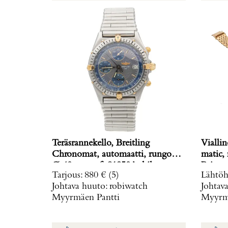
Teräsrannekello, Breitling
Viallin
Chronomat, automaatti, rungon
matic,
Ø 40mm, ref. 81950A, hihnan
Paino: 
Tarjous
:
880 €
(5)
Lähtöh
pituus 160mm, nupista pala
Johtava huuto:
robiwatch
Johtav
irronnut, hihnan kiinnitys löysä,
Myyrmäen Pantti
Myyrmä
laatikko, Paino: 0 g