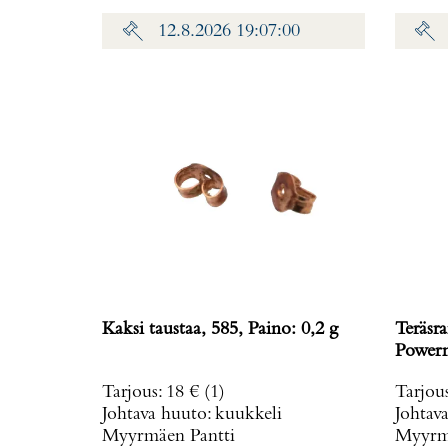
12.8.2026 19:07:00
Kaksi taustaa, 585, Paino: 0,2 g
Teräsra
Powerm
rungo
Tarjous
:
18 €
(1)
Tarjou
ref. T
Johtava huuto:
kuukkeli
Johtav
Myyrmäen Pantti
Myyrmä