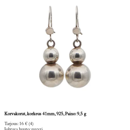
Korvakorut, korkeus 41mm, 925, Paino: 9,5 g
Tarjous
:
16 €
(4)
Johtava huuto:
myyri