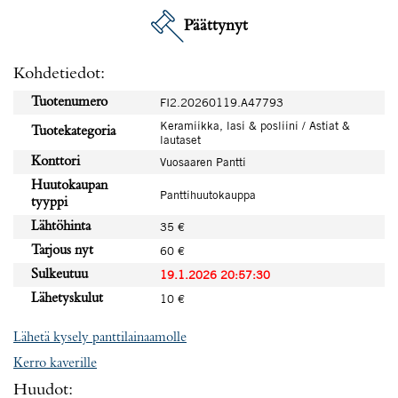
Päättynyt
Kohdetiedot:
Tuotenumero
FI2.20260119.A47793
Keramiikka, lasi & posliini / Astiat &
Tuotekategoria
lautaset
Konttori
Vuosaaren Pantti
Huutokaupan
Panttihuutokauppa
tyyppi
Lähtöhinta
35 €
Tarjous nyt
60 €
Sulkeutuu
19.1.2026 20:57:30
Lähetyskulut
10 €
Lähetä kysely panttilainaamolle
Kerro kaverille
Huudot: