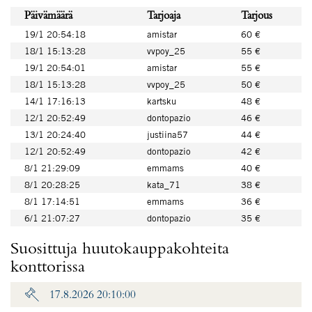
Päivämäärä
Tarjoaja
Tarjous
19/1 20:54:18
amistar
60 €
18/1 15:13:28
vvpoy_25
55 €
19/1 20:54:01
amistar
55 €
18/1 15:13:28
vvpoy_25
50 €
14/1 17:16:13
kartsku
48 €
12/1 20:52:49
dontopazio
46 €
13/1 20:24:40
justiina57
44 €
12/1 20:52:49
dontopazio
42 €
8/1 21:29:09
emmams
40 €
8/1 20:28:25
kata_71
38 €
8/1 17:14:51
emmams
36 €
6/1 21:07:27
dontopazio
35 €
Suosittuja huutokauppakohteita
konttorissa
17.8.2026 20:10:00