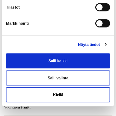
Tilastot
Markkinointi
Näytä tiedot
Salli kaikki
Salli valinta
Panssarikaulaketju, pituus 55cm, leveys 5mm, 585, Paino: 14 g
Kiellä
Tarjous
:
770 €
(1)
Johtava huuto:
siika
Vuosaaren Pantti