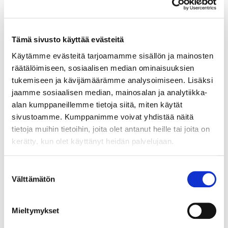
Tämä sivusto käyttää evästeitä
Käytämme evästeitä tarjoamamme sisällön ja mainosten
räätälöimiseen, sosiaalisen median ominaisuuksien
tukemiseen ja kävijämäärämme analysoimiseen. Lisäksi
jaamme sosiaalisen median, mainosalan ja analytiikka-
alan kumppaneillemme tietoja siitä, miten käytät
Panssarikaulaketju, pituus 38cm, 585, Paino: 1,6 g
sivustoamme. Kumppanimme voivat yhdistää näitä
Lähtöhinta
:
110 €
tietoja muihin tietoihin, joita olet antanut heille tai joita on
Johtava huuto:
-
kerätty, kun olet käyttänyt heidän palvelujaan.
Vuosaaren Pantti
Suostumuksen
17.8.2026 19:01:30
Välttämätön
valinta
Mieltymykset