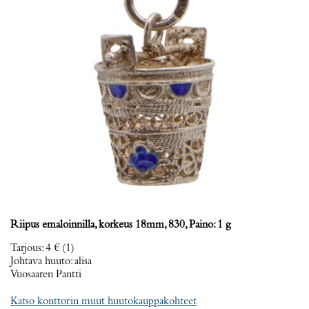
Riipus emaloinnilla, korkeus 18mm, 830, Paino: 1 g
Tarjous
:
4 €
(1)
Johtava huuto:
alisa
Vuosaaren Pantti
Katso konttorin muut huutokauppakohteet