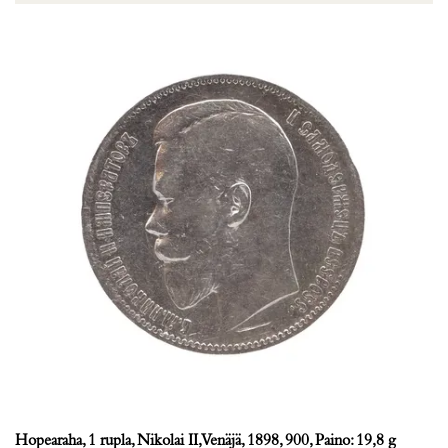
Hopearaha, 1 rupla, Nikolai II, Venäjä, 1898, 900, Paino: 19,8 g