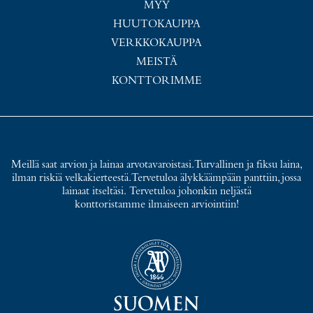
MYY
HUUTOKAUPPA
VERKKOKAUPPA
MEISTÄ
KONTTORIMME
Meillä saat arvion ja lainaa arvotavaroistasi. Turvallinen ja fiksu laina,
ilman riskiä velkakierteestä. Tervetuloa älykkäämpään panttiin, jossa
lainaat itseltäsi. Tervetuloa johonkin neljästä
konttoristamme ilmaiseen arviointiin!