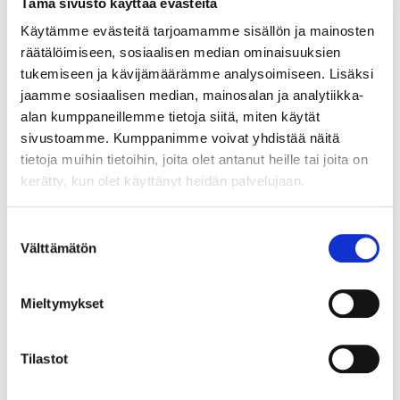
Tämä sivusto käyttää evästeitä
Helmiriipus, korkeus 11mm, 585br, Paino: 0,5 g
Käytämme evästeitä tarjoamamme sisällön ja mainosten
Lähtöhinta
:
30 €
räätälöimiseen, sosiaalisen median ominaisuuksien
Johtava huuto:
-
Myyrmäen Pantti
tukemiseen ja kävijämäärämme analysoimiseen. Lisäksi
jaamme sosiaalisen median, mainosalan ja analytiikka-
alan kumppaneillemme tietoja siitä, miten käytät
12.8.2026 19:33:30
sivustoamme. Kumppanimme voivat yhdistää näitä
tietoja muihin tietoihin, joita olet antanut heille tai joita on
kerätty, kun olet käyttänyt heidän palvelujaan.
Suostumuksen
Välttämätön
valinta
Mieltymykset
Tilastot