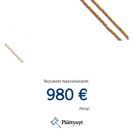
Tarjoukset reaaliaikaisesti:
980
€
(frozy)
Päättynyt