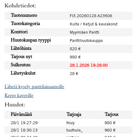
Kohdetiedot:
Tuotenumero
FI3.20260128.A23506
Tuotekategoria
Kulta / Ketjut & kaulakorut
Konttori
Myyrmäen Pantti
Huutokaupan tyyppi
Panttihuutokauppa
Lähtöhinta
820 €
Tarjous nyt
980 €
Sulkeutuu
28.1.2026 19:28:00
Lähetyskulut
28 €
Lähetä kysely panttilainaamolle
Kerro kaverille
Huudot:
Päivämäärä
Tarjoaja
Tarjous
28/1 19:27:29
frozy
980 €
28/1 18:30:13
tuuthula_
960 €