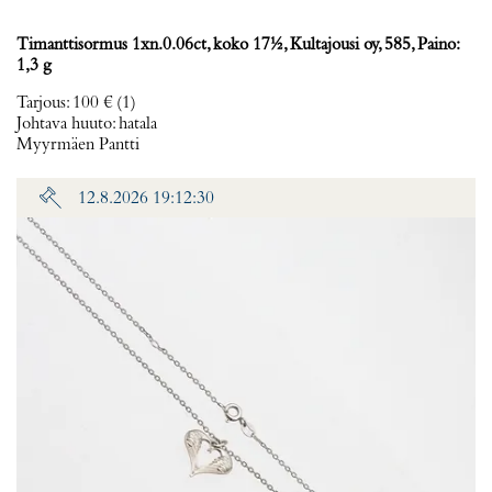
Timanttisormus 1xn.0.06ct, koko 17½, Kultajousi oy, 585, Paino:
1,3 g
Tarjous
:
100 €
(1)
Johtava huuto:
hatala
Myyrmäen Pantti
12.8.2026 19:12:30