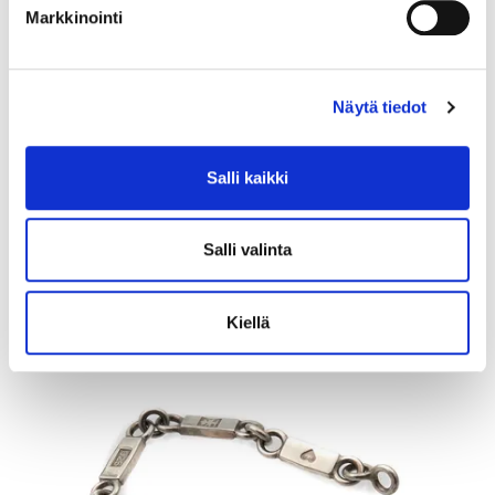
Markkinointi
Näytä tiedot
Kivisormus, koko 18, 585br, Paino: 1,8 g
Salli kaikki
Tarjous
:
120 €
(3)
Johtava huuto:
kuningatar1_
Myyrmäen Pantti
Salli valinta
12.8.2026 19:42:30
Kiellä