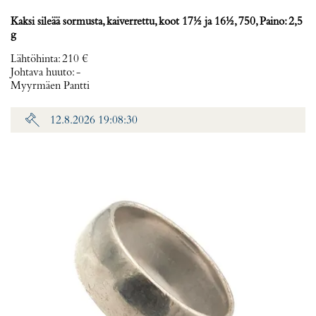
Kaksi sileää sormusta, kaiverrettu, koot 17½ ja 16½, 750, Paino: 2,5
g
Lähtöhinta
:
210 €
Johtava huuto:
-
Myyrmäen Pantti
12.8.2026 19:08:30