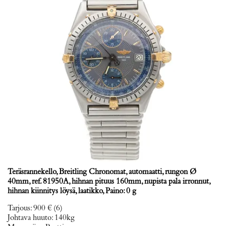
Teräsrannekello, Breitling Chronomat, automaatti, rungon Ø
40mm, ref. 81950A, hihnan pituus 160mm, nupista pala irronnut,
hihnan kiinnitys löysä, laatikko, Paino: 0 g
Tarjous
:
900 €
(6)
Johtava huuto:
140kg