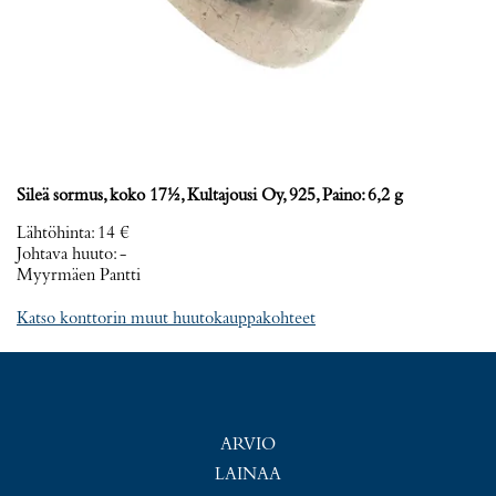
Sileä sormus, koko 17½, Kultajousi Oy, 925, Paino: 6,2 g
Lähtöhinta
:
14 €
Johtava huuto:
-
Myyrmäen Pantti
Katso konttorin muut huutokauppakohteet
ARVIO
LAINAA