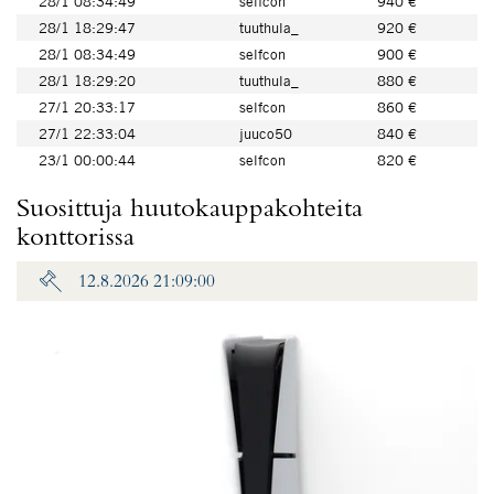
28/1 08:34:49
selfcon
940 €
28/1 18:29:47
tuuthula_
920 €
28/1 08:34:49
selfcon
900 €
28/1 18:29:20
tuuthula_
880 €
27/1 20:33:17
selfcon
860 €
27/1 22:33:04
juuco50
840 €
23/1 00:00:44
selfcon
820 €
Suosittuja huutokauppakohteita
konttorissa
12.8.2026 21:09:00