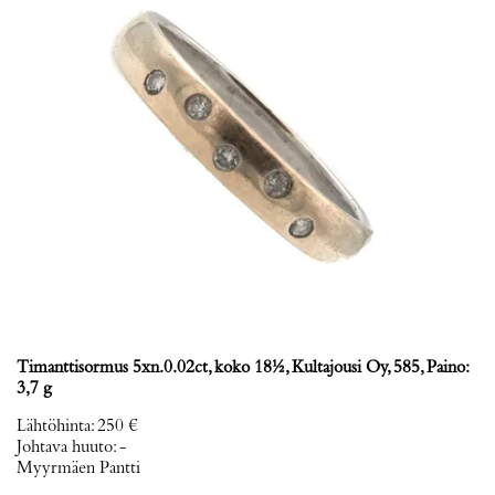
Timanttisormus 5xn.0.02ct, koko 18½, Kultajousi Oy, 585, Paino:
3,7 g
Lähtöhinta
:
250 €
Johtava huuto:
-
Myyrmäen Pantti