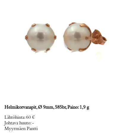
Helmikorvanapit, Ø 9mm, 585br, Paino: 1,9 g
Lähtöhinta
:
60 €
Johtava huuto:
-
Myyrmäen Pantti