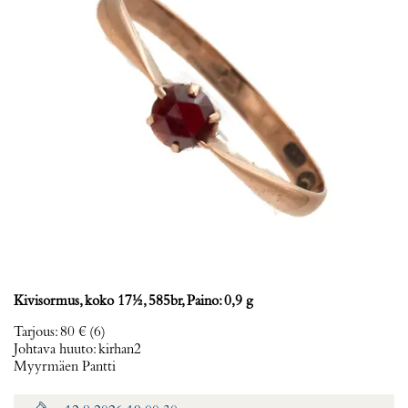
Kivisormus, koko 17½, 585br, Paino: 0,9 g
Tarjous
:
80 €
(6)
Johtava huuto:
kirhan2
Myyrmäen Pantti