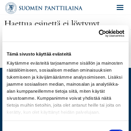
Navigat
Haettua esinettä ei löytynyt
Olet antanut virheellisen osoitteen tai kyseinen esine on poistettu
huutokaupasta.
Uusi haku
Tämä sivusto käyttää evästeitä
Käytämme evästeitä tarjoamamme sisällön ja mainosten
räätälöimiseen, sosiaalisen median ominaisuuksien
tukemiseen ja kävijämäärämme analysoimiseen. Lisäksi
jaamme sosiaalisen median, mainosalan ja analytiikka-
alan kumppaneillemme tietoja siitä, miten käytät
ARVIO
sivustoamme. Kumppanimme voivat yhdistää näitä
LAINAA
tietoja muihin tietoihin, joita olet antanut heille tai joita on
MYY
kerätty, kun olet käyttänyt heidän palvelujaan.
HUUTOKAUPPA
VERKKOKAUPPA
Suostumuksen