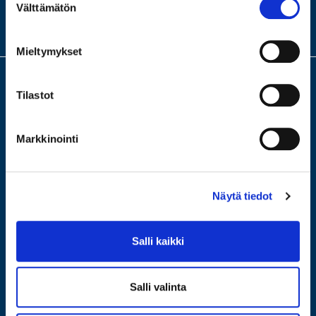
MEISTÄ
Välttämätön
valinta
KONTTORIMME
Mieltymykset
Tilastot
Meillä saat arvion ja lainaa arvotavaroistasi. Turvallinen ja fiksu laina,
ilman riskiä velkakierteestä. Tervetuloa älykkäämpään panttiin, jossa
lainaat itseltäsi. Tervetuloa johonkin neljästä
Markkinointi
konttoristamme ilmaiseen arviointiin!
Näytä tiedot
Salli kaikki
Salli valinta