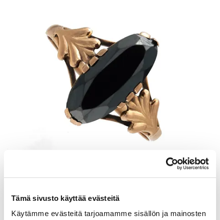
Kivisormus, koko 18, 585br, Paino: 1,8 g
Tämä sivusto käyttää evästeitä
Tarjous
:
120 €
(3)
Johtava huuto:
kuningatar1_
Käytämme evästeitä tarjoamamme sisällön ja mainosten