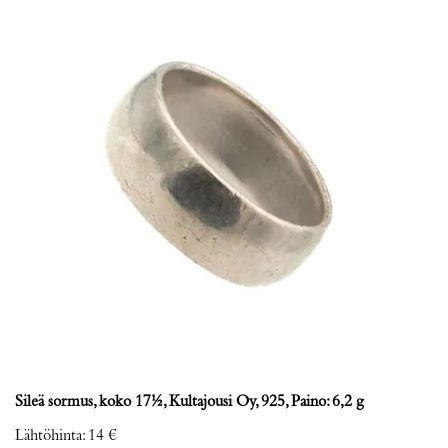
Sileä sormus, koko 17½, Kultajousi Oy, 925, Paino: 6,2 g
Lähtöhinta
:
14 €