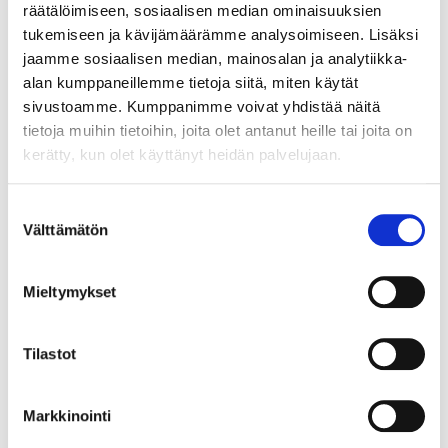
Myyrmäen Pantti
räätälöimiseen, sosiaalisen median ominaisuuksien
tukemiseen ja kävijämäärämme analysoimiseen. Lisäksi
12.8.2026 21:00:30
jaamme sosiaalisen median, mainosalan ja analytiikka-
alan kumppaneillemme tietoja siitä, miten käytät
sivustoamme. Kumppanimme voivat yhdistää näitä
tietoja muihin tietoihin, joita olet antanut heille tai joita on
kerätty, kun olet käyttänyt heidän palvelujaan.
Suostumuksen
Välttämätön
valinta
Mieltymykset
Tilastot
Markkinointi