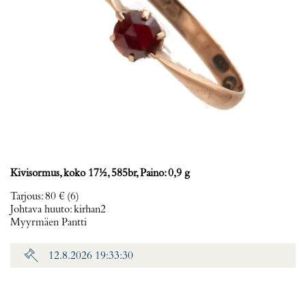
Kivisormus, koko 17½, 585br, Paino: 0,9 g
Tarjous
:
80 €
(6)
Johtava huuto:
kirhan2
Myyrmäen Pantti
12.8.2026 19:33:30