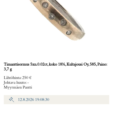
Timanttisormus 5xn.0.02ct, koko 18½, Kultajousi Oy, 585, Paino:
3,7 g
Lähtöhinta
:
250 €
Johtava huuto:
-
Myyrmäen Pantti
12.8.2026 19:08:30