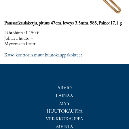
Panssarikaulaketju, pituus 47cm, leveys 3,5mm, 585, Paino: 17,1 g
Lähtöhinta
:
1 150 €
Johtava huuto:
-
Myyrmäen Pantti
Katso konttorin muut huutokauppakohteet
ARVIO
LAINAA
MYY
HUUTOKAUPPA
VERKKOKAUPPA
MEISTÄ