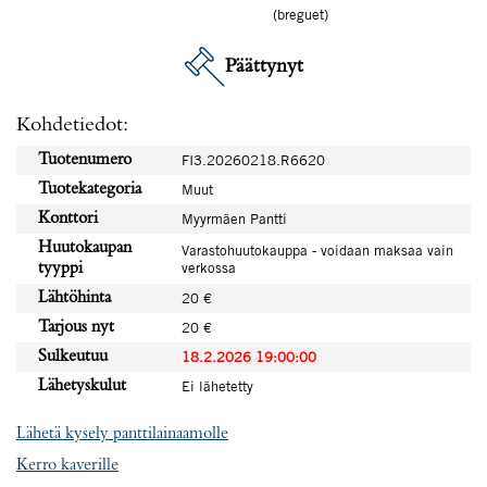
(breguet)
Päättynyt
Kohdetiedot:
Tuotenumero
FI3.20260218.R6620
Tuotekategoria
Muut
Konttori
Myyrmäen Pantti
Huutokaupan
Varastohuutokauppa - voidaan maksaa vain
verkossa
tyyppi
Lähtöhinta
20 €
Tarjous nyt
20 €
Sulkeutuu
18.2.2026 19:00:00
Lähetyskulut
Ei lähetetty
Lähetä kysely panttilainaamolle
Kerro kaverille