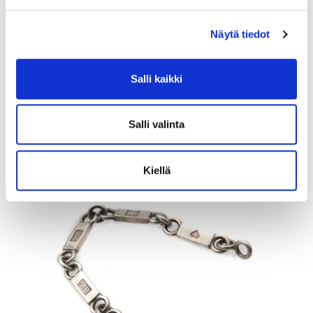
Näytä tiedot
Kultarannekello, Certina, quatrz;ei käy, 585br, Paino: 27,2 g
Tarjous
:
480 €
(2)
Salli kaikki
Johtava huuto:
juuco50
Myyrmäen Pantti
Salli valinta
12.8.2026 19:42:30
Kiellä