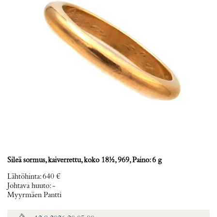
Sileä sormus, kaiverrettu, koko 18½, 969, Paino: 6 g
Lähtöhinta
:
640 €
Johtava huuto:
-
Myyrmäen Pantti