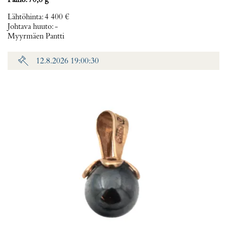
Paino: 70,8 g
Lähtöhinta
:
4 400 €
Johtava huuto:
-
Myyrmäen Pantti
12.8.2026 19:00:30