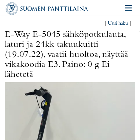
Navigat
|
Uusi haku
|
E-Way E-5045 sähköpotkulauta,
laturi ja 24kk takuukuitti
(19.07.22), vaatii huoltoa, näyttää
vikakoodia E3. Paino: 0 g Ei
lähetetä