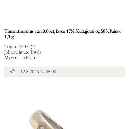
Timanttisormus 1xn.0.06ct, koko 17½, Kultajousi oy, 585, Paino:
1,3 g
Tarjous
:
100 €
(1)
Johtava huuto:
hatala
Myyrmäen Pantti
12.8.2026 19:05:00