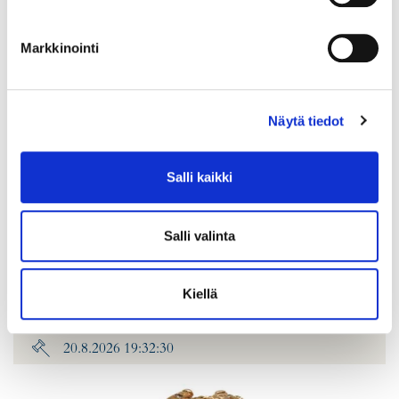
Markkinointi
Näytä tiedot
Salli kaikki
Timanttisormus 2xn.0.40ct 1xn.0.80ct, koko 20¼, leveys 6-
Salli valinta
15mm, 750br kelta-, valko- ja punakultaa, Paino: 11 g
Lähtöhinta
:
2 200 €
Johtava huuto:
-
Kiellä
Hakaniemen Pantti
20.8.2026 19:32:30