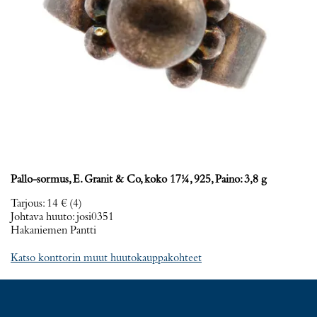
Pallo-sormus, E. Granit & Co, koko 17¼, 925, Paino: 3,8 g
Tarjous
:
14 €
(4)
Johtava huuto:
josi0351
Hakaniemen Pantti
Katso konttorin muut huutokauppakohteet