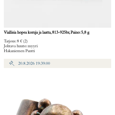
Viallisia hopea koruja ja laatta, 813-925br, Paino: 5,8 g
Tarjous
:
8 €
(2)
Johtava huuto:
myyri
Hakaniemen Pantti
20.8.2026 19:39:00