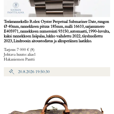
Teräsrannekello Rolex Oyster Perpetual Submariner Date, rungon
Ø 40mm, rannekkeen pituus 185mm, malli 16610, sarjanumero
E405971, rannekkeen numerointi 93150, automaatti, 1990-luvulta,
kaksi rannekkeen lisäpalaa, lukko vaihdettu 2022, täyshuollettu
2023, Lindroosin aitoustodistus ja alkuperäinen laatikko.
Tarjous
:
7 000 €
(8)
Johtava huuto:
alias1
Hakaniemen Pantti
20.8.2026 19:50:30