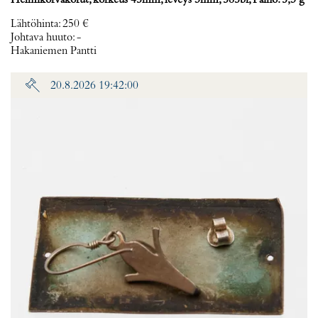
Helmikorvakorut, korkeus 45mm, leveys 3mm, 585br, Paino: 5,3 g
Lähtöhinta
:
250 €
Johtava huuto:
-
Hakaniemen Pantti
20.8.2026 19:42:00