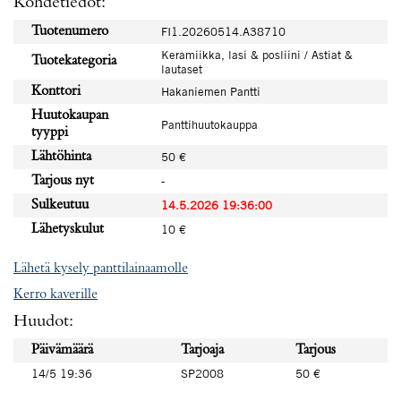
Kohdetiedot:
Tuotenumero
FI1.20260514.A38710
Keramiikka, lasi & posliini / Astiat &
Tuotekategoria
lautaset
Konttori
Hakaniemen Pantti
Huutokaupan
Panttihuutokauppa
tyyppi
Lähtöhinta
50 €
Tarjous nyt
-
Sulkeutuu
14.5.2026 19:36:00
Lähetyskulut
10 €
Lähetä kysely panttilainaamolle
Kerro kaverille
Huudot:
Päivämäärä
Tarjoaja
Tarjous
14/5 19:36
SP2008
50 €