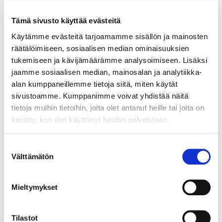
Tämä sivusto käyttää evästeitä
Käytämme evästeitä tarjoamamme sisällön ja mainosten
räätälöimiseen, sosiaalisen median ominaisuuksien
Rannekello Casio G-Shock, Mudmaster, GWG-2000, 5678, Ø
tukemiseen ja kävijämäärämme analysoimiseen. Lisäksi
50mm, pituus 23cm.
jaamme sosiaalisen median, mainosalan ja analytiikka-
Tarjous
:
140 €
(1)
alan kumppaneillemme tietoja siitä, miten käytät
Johtava huuto:
adalia
sivustoamme. Kumppanimme voivat yhdistää näitä
Hakaniemen Pantti
tietoja muihin tietoihin, joita olet antanut heille tai joita on
kerätty, kun olet käyttänyt heidän palvelujaan.
20.8.2026 19:01:30
Suostumuksen
Välttämätön
valinta
Mieltymykset
Tilastot