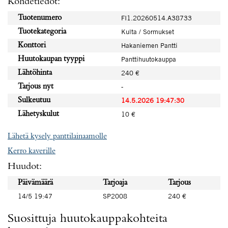
Kohdetiedot:
Tuotenumero
FI1.20260514.A38733
Tuotekategoria
Kulta / Sormukset
Konttori
Hakaniemen Pantti
Huutokaupan tyyppi
Panttihuutokauppa
Lähtöhinta
240 €
Tarjous nyt
-
Sulkeutuu
14.5.2026 19:47:30
Lähetyskulut
10 €
Lähetä kysely panttilainaamolle
Kerro kaverille
Huudot:
Päivämäärä
Tarjoaja
Tarjous
14/5 19:47
SP2008
240 €
Suosittuja huutokauppakohteita