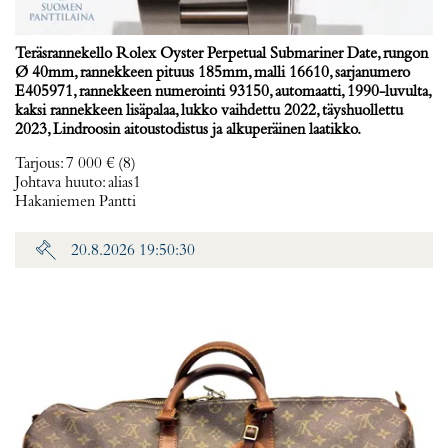
Teräsrannekello Rolex Oyster Perpetual Submariner Date, rungon
Ø 40mm, rannekkeen pituus 185mm, malli 16610, sarjanumero
E405971, rannekkeen numerointi 93150, automaatti, 1990-luvulta,
kaksi rannekkeen lisäpalaa, lukko vaihdettu 2022, täyshuollettu
2023, Lindroosin aitoustodistus ja alkuperäinen laatikko.
Tarjous
:
7 000 €
(8)
Johtava huuto:
alias1
Hakaniemen Pantti
20.8.2026 19:50:30