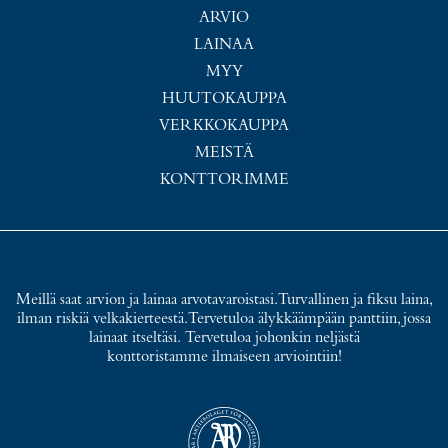
ARVIO
LAINAA
MYY
HUUTOKAUPPA
VERKKOKAUPPA
MEISTÄ
KONTTORIMME
Meillä saat arvion ja lainaa arvotavaroistasi. Turvallinen ja fiksu laina,
ilman riskiä velkakierteestä. Tervetuloa älykkäämpään panttiin, jossa
lainaat itseltäsi. Tervetuloa johonkin neljästä
konttoristamme ilmaiseen arviointiin!