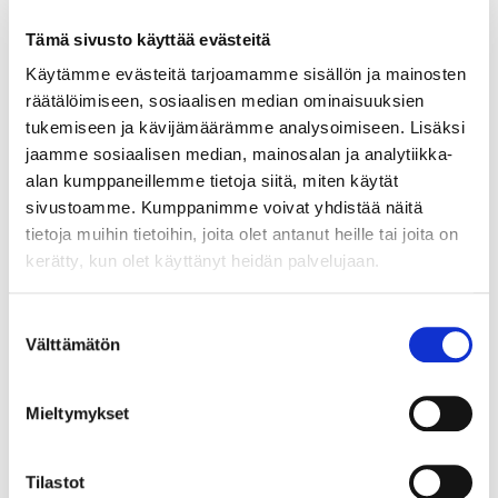
Tämä sivusto käyttää evästeitä
Sähköbasso Guyatone EB-25, valmistettu Japanissa, käytöstä
Käytämme evästeitä tarjoamamme sisällön ja mainosten
aiheutunutta kulumaa. Ota yhteys panttilainaamoon
räätälöimiseen, sosiaalisen median ominaisuuksien
kuljetusmaksuista sopimiseksi. Paino: 0 g
tukemiseen ja kävijämäärämme analysoimiseen. Lisäksi
Lähtöhinta
:
140 €
jaamme sosiaalisen median, mainosalan ja analytiikka-
Johtava huuto:
-
alan kumppaneillemme tietoja siitä, miten käytät
Hakaniemen Pantti
sivustoamme. Kumppanimme voivat yhdistää näitä
tietoja muihin tietoihin, joita olet antanut heille tai joita on
20.8.2026 19:01:30
kerätty, kun olet käyttänyt heidän palvelujaan.
Suostumuksen
Välttämätön
valinta
Mieltymykset
Tilastot