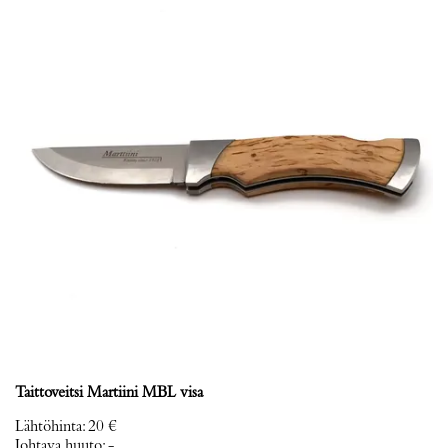
Taittoveitsi Martiini MBL visa
Lähtöhinta
:
20 €
Johtava huuto:
-