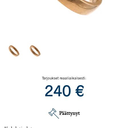
Tarjoukset reaaliaikaisesti:
240
€
Päättynyt