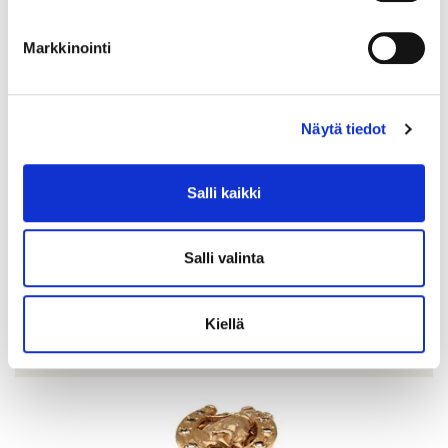
Markkinointi
Näytä tiedot
Salli kaikki
Timanttisormus 2xn.0.40ct 1xn.0.80ct, koko 20¼, leveys 6-
15mm, 750br kelta-, valko- ja punakultaa, Paino: 11 g
Salli valinta
Lähtöhinta
:
2 200 €
Johtava huuto:
-
Hakaniemen Pantti
Kiellä
20.8.2026 19:32:30