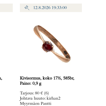
12.8.2026 19:33:00
m,
Kivisormus, koko 17½, 585br,
Paino: 0,9 g
Tarjous
:
80 €
(6)
Johtava huuto:
kirhan2
Myyrmäen Pantti