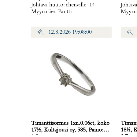
Johtava huuto:
chenville_14
Johtav
Myyrmäen Pantti
Myyrmä
12.8.2026 19:08:00
Timanttisormus 1xn.0.06ct, koko
Timant
17½, Kultajousi oy, 585, Paino:
18½, K
1,3 g
3,7 g