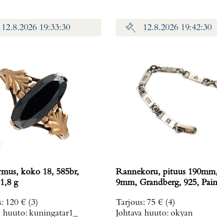
12.8.2026 19:33:30
12.8.2026 19:42:30
rmus, koko 18, 585br,
Rannekoru, pituus 190mm,
1,8 g
9mm, Grandberg, 925, Pain
g
s
:
120 €
(3)
Tarjous
:
75 €
(4)
a huuto:
kuningatar1_
Johtava huuto:
okyan