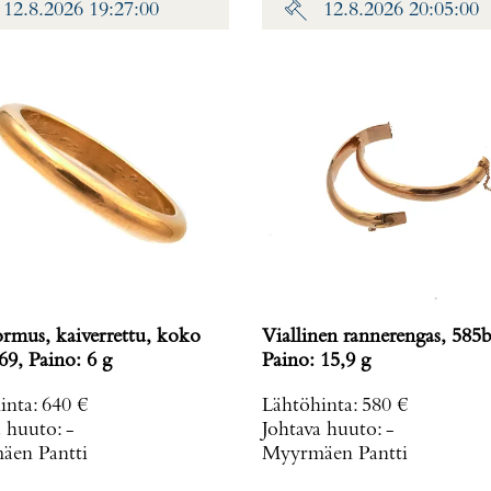
12.8.2026 19:27:00
12.8.2026 20:05:00
ormus, kaiverrettu, koko
Viallinen rannerengas, 585b
69, Paino: 6 g
Paino: 15,9 g
inta
:
640 €
Lähtöhinta
:
580 €
a huuto:
-
Johtava huuto:
-
en Pantti
Myyrmäen Pantti