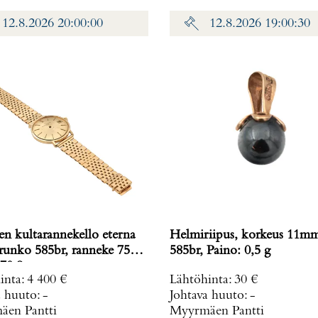
12.8.2026 20:00:00
12.8.2026 19:00:30
en kultarannekello eterna
Helmiriipus, korkeus 11m
 runko 585br, ranneke 750,
585br, Paino: 0,5 g
70,8 g
inta
:
4 400 €
Lähtöhinta
:
30 €
a huuto:
-
Johtava huuto:
-
en Pantti
Myyrmäen Pantti