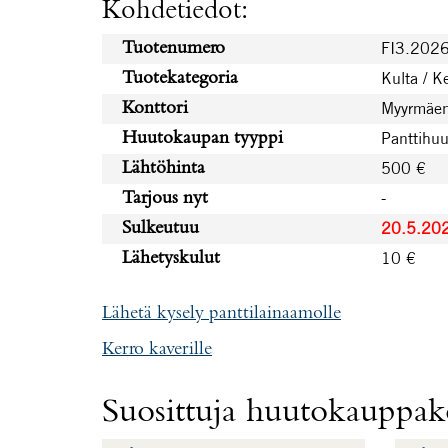
Kohdetiedot:
FI3.202
Tuotenumero
Kulta / K
Tuotekategoria
Myyrmäen
Konttori
Panttihu
Huutokaupan tyyppi
500 €
Lähtöhinta
-
Tarjous nyt
20.5.20
Sulkeutuu
10 €
Lähetyskulut
Lähetä kysely panttilainaamolle
Kerro kaverille
Suosittuja huutokauppako