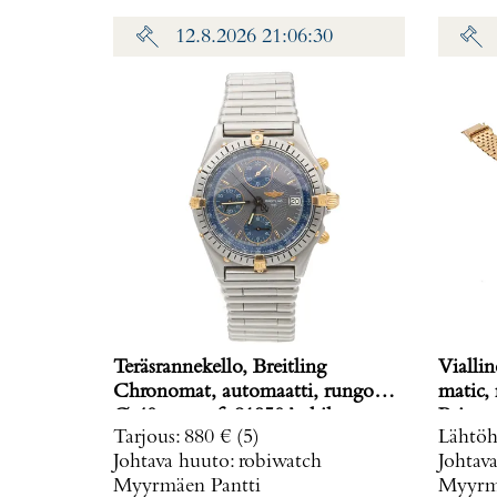
12.8.2026 21:06:30
Teräsrannekello, Breitling
Viallin
Chronomat, automaatti, rungon
matic,
Ø 40mm, ref. 81950A, hihnan
Paino: 
Tarjous
:
880 €
(5)
Lähtöh
pituus 160mm, nupista pala
Johtava huuto:
robiwatch
Johtav
irronnut, hihnan kiinnitys löysä,
Myyrmäen Pantti
Myyrmä
laatikko, Paino: 0 g