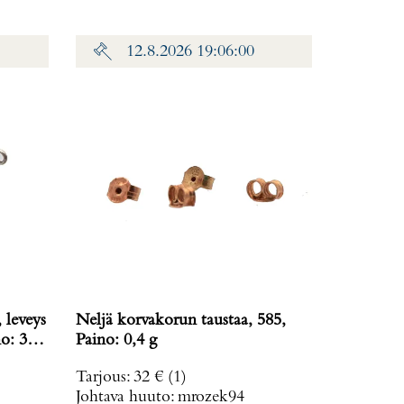
12.8.2026 19:06:00
 leveys
Neljä korvakorun taustaa, 585,
o: 38,2
Paino: 0,4 g
Tarjous
:
32 €
(1)
Johtava huuto:
mrozek94