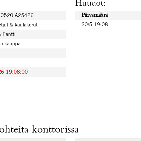
Huudot:
60520.A25426
Päivämäärä
20/5 19:08
etjut & kaulakorut
 Pantti
utokauppa
26 19:08:00
hteita konttorissa