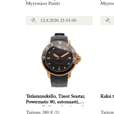
Myyrmäen Pantti
Myyrmä
12.8.2026 21:01:00
Teräsrannekello, Tissot Seastar,
Kaksi t
Powermatic 80, automaatti,
rungon Ø 43mm, kumiranneke,
Tarjous
:
380 €
(1)
Tarjou
ref. T120407A,