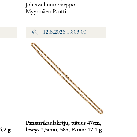
Johtava huuto:
sieppo
Myyrmäen Pantti
12.8.2026 19:03:00
Panssarikaulaketju, pituus 47cm,
6,2 g
leveys 3,5mm, 585, Paino: 17,1 g