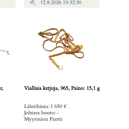
12.8.2026 19:32:30
r,
Viallisia ketjuja, 965, Paino: 15,1 g
Lähtöhinta
:
1 650 €
Johtava huuto:
-
Myyrmäen Pantti