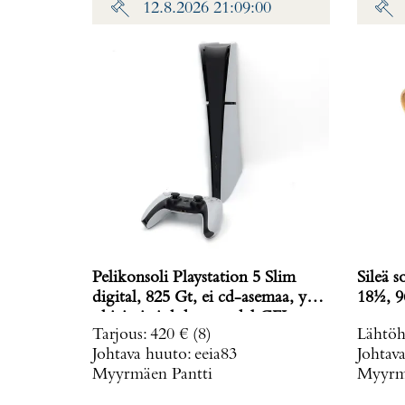
12.8.2026 21:09:00
Pelikonsoli Playstation 5 Slim
Sileä s
digital, 825 Gt, ei cd-asemaa, yksi
18½, 9
ohjain ja johdot, model CFI-
Tarjous
:
420 €
(8)
Lähtöh
2016,
Johtava huuto:
eeia83
Johtav
Myyrmäen Pantti
Myyrmä