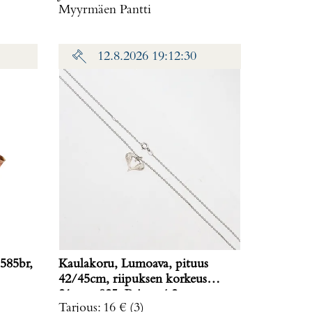
Myyrmäen Pantti
12.8.2026 19:12:30
585br,
Kaulakoru, Lumoava, pituus
42/45cm, riipuksen korkeus
21mm, 925, Paino: 4,2 g
Tarjous
:
16 €
(3)