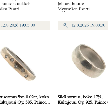
a huuto:
kuukkeli
Johtava huuto:
-
en Pantti
Myyrmäen Pantti
12.8.2026 19:05:00
12.8.2026 19:08:30
tisormus 5xn.0.02ct, koko
Sileä sormus, koko 17½,
ultajousi Oy, 585, Paino:
Kultajousi Oy, 925, Paino: 