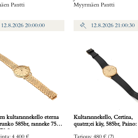
en Pantti
Myyrmäen Pantti
12.8.2026 20:00:00
12.8.2026 21:00:30
en kultarannekello eterna
Kultarannekello, Certina,
 runko 585br, ranneke 750,
quatrz;ei käy, 585br, Paino:
70,8 g
inta
:
4 400 €
Tarjous
:
480 €
(2)