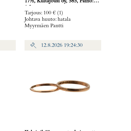
17½, Kultajousi oy, 585, Paino:
1,3 g
Tarjous
:
100 €
(1)
Johtava huuto:
hatala
Myyrmäen Pantti
12.8.2026 19:24:30