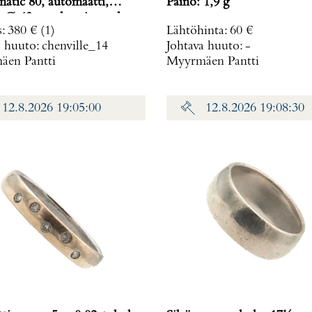
atic 80, automaatti,
Paino: 1,9 g
n Ø 43mm, kumiranneke,
s
:
380 €
(1)
Lähtöhinta
:
60 €
120407A,
a huuto:
chenville_14
Johtava huuto:
-
en Pantti
Myyrmäen Pantti
12.8.2026 19:05:00
12.8.2026 19:08:30