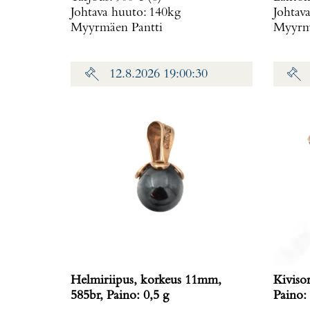
Johtava huuto:
140kg
Johtav
irronnut, hihnan kiinnitys löysä,
Myyrmäen Pantti
Myyrmä
laatikko, Paino: 0 g
12.8.2026 19:00:30
Helmiriipus, korkeus 11mm,
Kiviso
585br, Paino: 0,5 g
Paino: 