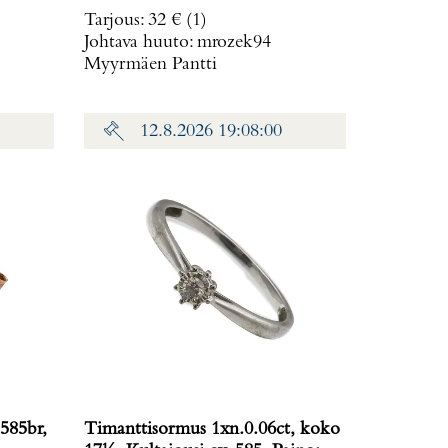
: 38,2
Tarjous
:
32 €
(1)
Johtava huuto:
mrozek94
Myyrmäen Pantti
12.8.2026 19:08:00
585br,
Timanttisormus 1xn.0.06ct, koko