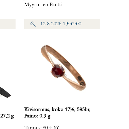
Myyrmäen Pantti
12.8.2026 19:33:00
Kivisormus, koko 17½, 585br,
 27,2 g
Paino: 0,9 g
Tarjous
:
80 €
(6)