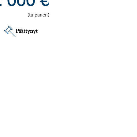
2 000
€
(tulpanen)
Päättynyt