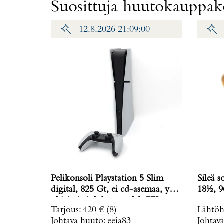
Suosittuja huutokauppako
12.8.2026 21:09:00
Pelikonsoli Playstation 5 Slim
Sileä s
digital, 825 Gt, ei cd-asemaa, yksi
18½, 9
ohjain ja johdot, model CFI-
Tarjous
:
420 €
(8)
Lähtöh
2016,
Johtava huuto:
eeia83
Johtav