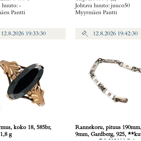
a huuto:
-
Johtava huuto:
juuco50
en Pantti
Myyrmäen Pantti
12.8.2026 19:33:30
12.8.2026 19:42:30
rmus, koko 18, 585br,
Rannekoru, pituus 190mm,
1,8 g
9mm, Gardberg, 925, **ku