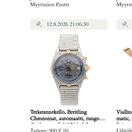
Myyrmäen Pantti
Myyrmä
12.8.2026 21:06:30
Teräsrannekello, Breitling
Viallin
Chronomat, automaatti, rungon
matic,
Ø 40mm, ref. 81950A, hihnan
Paino: 
Tarjous
:
900 €
(6)
Lähtöh
pituus 160mm, nupista pala