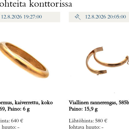
hteita konttorissa
12.8.2026 19:27:00
12.8.2026 20:05:00
ormus, kaiverrettu, koko
Viallinen rannerengas, 585b
69, Paino: 6 g
Paino: 15,9 g
inta
:
640 €
Lähtöhinta
:
580 €
a huuto:
-
Johtava huuto:
-