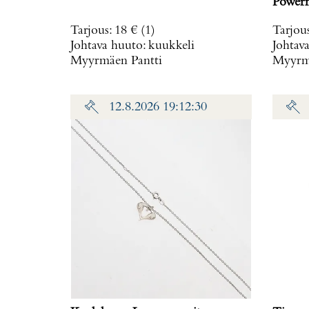
Powerm
rungo
Tarjous
:
18 €
(1)
Tarjou
ref. T
Johtava huuto:
kuukkeli
Johtav
Myyrmäen Pantti
Myyrmä
12.8.2026 19:12:30