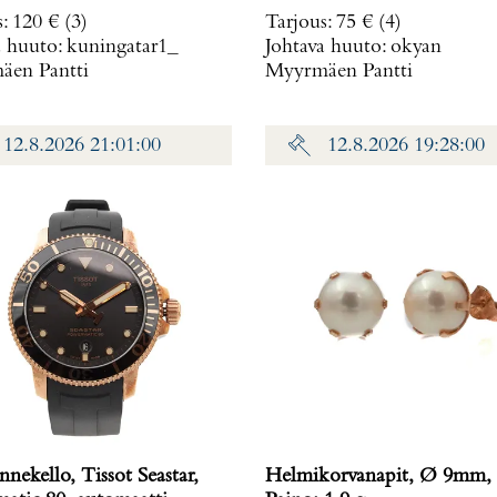
muutettu 7.9.2026** Paino
s
:
120 €
(3)
Tarjous
:
75 €
(4)
g
a huuto:
kuningatar1_
Johtava huuto:
okyan
en Pantti
Myyrmäen Pantti
12.8.2026 21:01:00
12.8.2026 19:28:00
nnekello, Tissot Seastar,
Helmikorvanapit, Ø 9mm, 