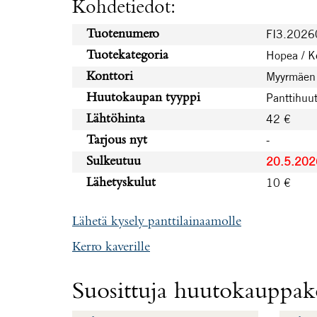
Kohdetiedot:
FI3.202
Tuotenumero
Hopea / Ke
Tuotekategoria
Myyrmäen 
Konttori
Panttihuu
Huutokaupan tyyppi
42 €
Lähtöhinta
-
Tarjous nyt
20.5.202
Sulkeutuu
10 €
Lähetyskulut
Lähetä kysely panttilainaamolle
Kerro kaverille
Suosittuja huutokauppako