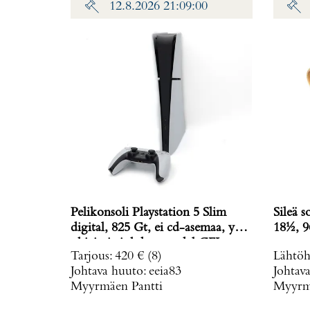
12.8.2026 21:09:00
Pelikonsoli Playstation 5 Slim
Sileä s
digital, 825 Gt, ei cd-asemaa, yksi
18½, 9
ohjain ja johdot, model CFI-
Tarjous
:
420 €
(8)
Lähtöh
2016,
Johtava huuto:
eeia83
Johtav
Myyrmäen Pantti
Myyrmä