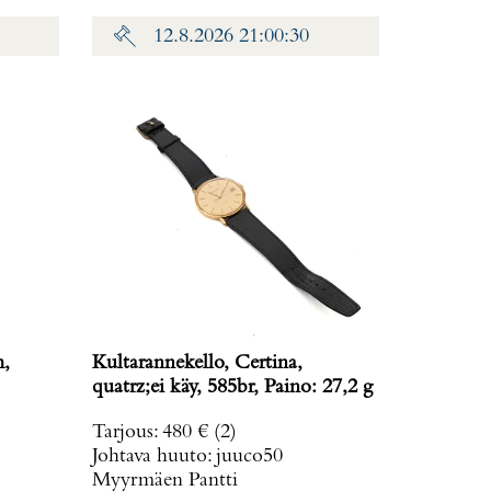
12.8.2026 21:00:30
m,
Kultarannekello, Certina,
quatrz;ei käy, 585br, Paino: 27,2 g
Tarjous
:
480 €
(2)
Johtava huuto:
juuco50
Myyrmäen Pantti