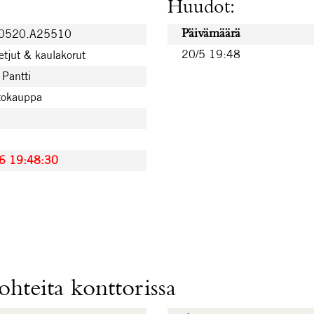
Huudot:
60520.A25510
Päivämäärä
20/5 19:48
tjut & kaulakorut
Pantti
tokauppa
6 19:48:30
hteita konttorissa