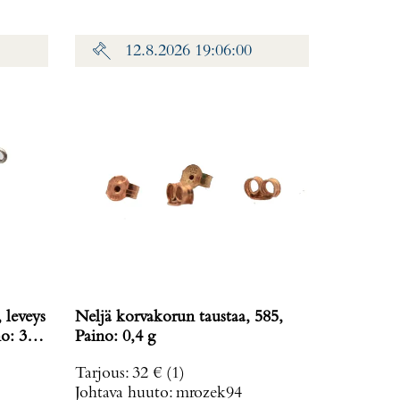
12.8.2026 19:06:00
 leveys
Neljä korvakorun taustaa, 585,
o: 38,2
Paino: 0,4 g
Tarjous
:
32 €
(1)
Johtava huuto:
mrozek94