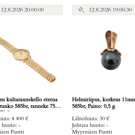
12.8.2026 20:00:00
12.8.2026 19:00:30
en kultarannekello eterna
Helmiriipus, korkeus 11m
 runko 585br, ranneke 750,
585br, Paino: 0,5 g
70,8 g
inta
:
4 400 €
Lähtöhinta
:
30 €
a huuto:
-
Johtava huuto:
-
en Pantti
Myyrmäen Pantti