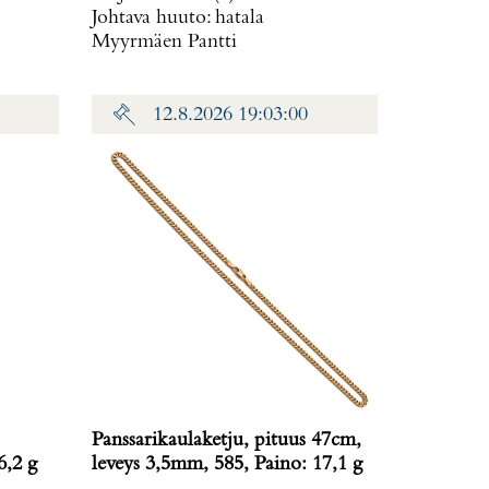
Johtava huuto:
hatala
Myyrmäen Pantti
12.8.2026 19:03:00
Panssarikaulaketju, pituus 47cm,
6,2 g
leveys 3,5mm, 585, Paino: 17,1 g