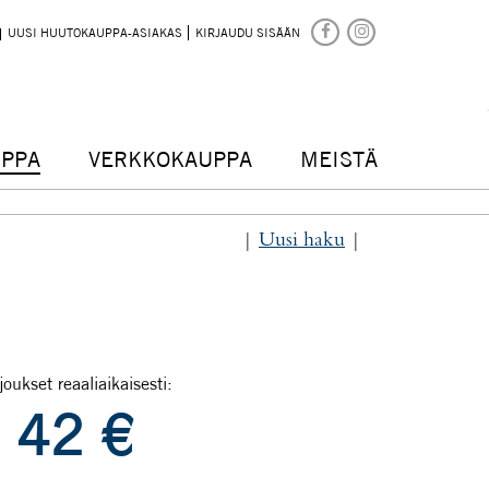
UUSI HUUTOKAUPPA-ASIAKAS
KIRJAUDU SISÄÄN
PPA
VERKKOKAUPPA
MEISTÄ
|
Uusi haku
|
joukset reaaliaikaisesti:
42
€