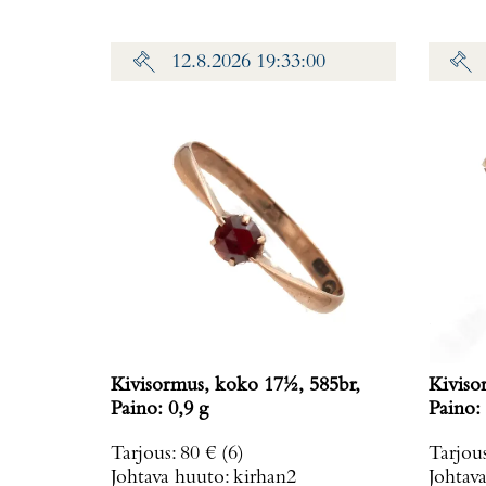
12.8.2026 19:33:00
Kivisormus, koko 17½, 585br,
Kiviso
Paino: 0,9 g
Paino: 
Tarjous
:
80 €
(6)
Tarjou
Johtava huuto:
kirhan2
Johtav