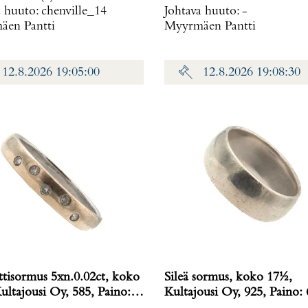
a huuto:
chenville_14
Johtava huuto:
-
en Pantti
Myyrmäen Pantti
12.8.2026 19:05:00
12.8.2026 19:08:30
tisormus 5xn.0.02ct, koko
Sileä sormus, koko 17½,
ultajousi Oy, 585, Paino:
Kultajousi Oy, 925, Paino: 