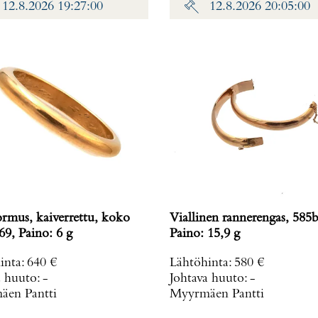
12.8.2026 19:27:00
12.8.2026 20:05:00
ormus, kaiverrettu, koko
Viallinen rannerengas, 585b
69, Paino: 6 g
Paino: 15,9 g
inta
:
640 €
Lähtöhinta
:
580 €
a huuto:
-
Johtava huuto:
-
en Pantti
Myyrmäen Pantti