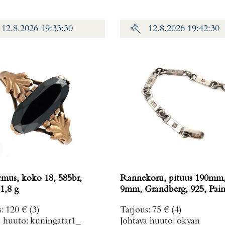
12.8.2026 19:33:30
12.8.2026 19:42:30
rmus, koko 18, 585br,
Rannekoru, pituus 190mm,
1,8 g
9mm, Grandberg, 925, Pain
g
s
:
120 €
(3)
Tarjous
:
75 €
(4)
a huuto:
kuningatar1_
Johtava huuto:
okyan