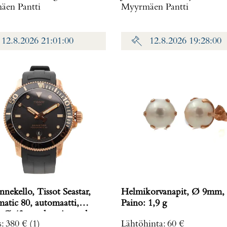
en Pantti
Myyrmäen Pantti
12.8.2026 21:01:00
12.8.2026 19:28:00
nnekello, Tissot Seastar,
Helmikorvanapit, Ø 9mm, 
atic 80, automaatti,
Paino: 1,9 g
n Ø 43mm, kumiranneke,
s
:
380 €
(1)
Lähtöhinta
:
60 €
120407A,