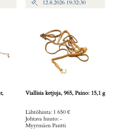
12.8.2026 19:32:30
r,
Viallisia ketjuja, 965, Paino: 15,1 g
Lähtöhinta
:
1 650 €
Johtava huuto:
-
Myyrmäen Pantti