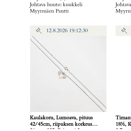
Johtava huuto:
kuukkeli
Johtav
Myyrmäen Pantti
Myyrmä
12.8.2026 19:12:30
Kaulakoru, Lumoava, pituus
Timant
42/45cm, riipuksen korkeus
18½, K
21mm, 925, Paino: 4,2 g
3,7 g