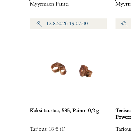
Myyrmäen Pantti
Myyrmä
12.8.2026 19:07:00
Kaksi taustaa, 585, Paino: 0,2 g
Teräsra
Powerm
rungo
Tarjous
:
18 €
(1)
Tarjou
ref. T