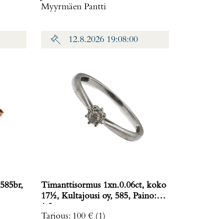
Myyrmäen Pantti
12.8.2026 19:08:00
585br,
Timanttisormus 1xn.0.06ct, koko
17½, Kultajousi oy, 585, Paino:
1,3 g
Tarjous
:
100 €
(1)