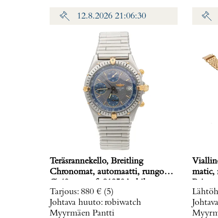
12.8.2026 21:06:30
Teräsrannekello, Breitling
Viallin
Chronomat, automaatti, rungon
matic,
Ø 40mm, ref. 81950A, hihnan
Paino: 
Tarjous
:
880 €
(5)
Lähtöh
pituus 160mm, nupista pala
Johtava huuto:
robiwatch
Johtav
irronnut, hihnan kiinnitys löysä,
Myyrmäen Pantti
Myyrmä
laatikko, Paino: 0 g