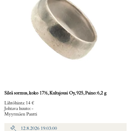
Sileä sormus, koko 17½, Kultajousi Oy, 925, Paino: 6,2 g
Lähtöhinta
:
14 €
Johtava huuto:
-
Myyrmäen Pantti
12.8.2026 19:03:00