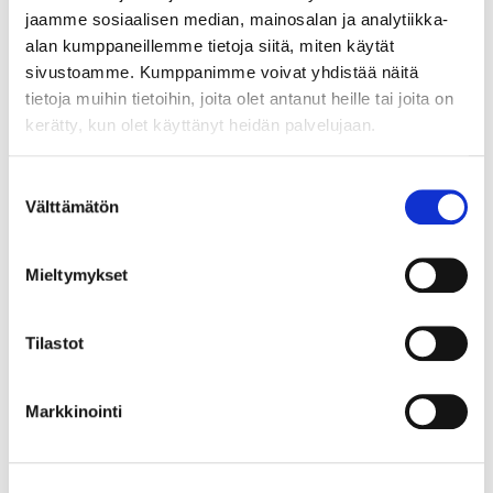
jaamme sosiaalisen median, mainosalan ja analytiikka-
alan kumppaneillemme tietoja siitä, miten käytät
sivustoamme. Kumppanimme voivat yhdistää näitä
tietoja muihin tietoihin, joita olet antanut heille tai joita on
kerätty, kun olet käyttänyt heidän palvelujaan.
Suostumuksen
Välttämätön
valinta
Mieltymykset
Tilastot
Markkinointi
Kultarannekello, Certina, quatrz;ei käy, 585br, Paino: 27,2 g