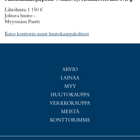
Lähtöhinta
:
1 150 €
Johtava huuto:
-
Myyrmäen Pantti
Katso konttorin muut huutokauppakohteet
ARVIO
LAINAA
MYY
HUUTOKAUPPA
VERKKOKAUPPA
MEISTÄ
KONTTORIMME