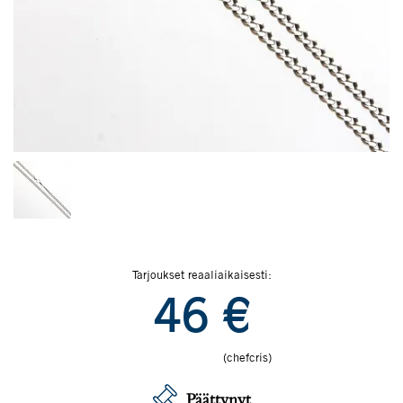
Tarjoukset reaaliaikaisesti:
46
€
(chefcris)
Päättynyt