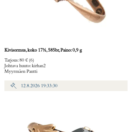
Kivisormus, koko 17½, 585br, Paino: 0,9 g
Tarjous
:
80 €
(6)
Johtava huuto:
kirhan2
Myyrmäen Pantti
12.8.2026 19:33:30