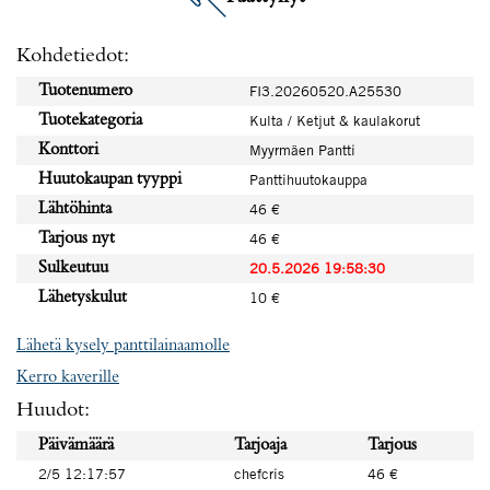
Kohdetiedot:
Tuotenumero
FI3.20260520.A25530
Tuotekategoria
Kulta / Ketjut & kaulakorut
Konttori
Myyrmäen Pantti
Huutokaupan tyyppi
Panttihuutokauppa
Lähtöhinta
46 €
Tarjous nyt
46 €
Sulkeutuu
20.5.2026 19:58:30
Lähetyskulut
10 €
Lähetä kysely panttilainaamolle
Kerro kaverille
Huudot:
Päivämäärä
Tarjoaja
Tarjous
2/5 12:17:57
chefcris
46 €