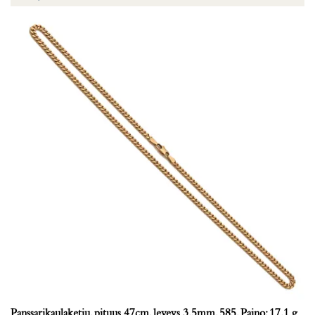
Panssarikaulaketju, pituus 47cm, leveys 3,5mm, 585, Paino: 17,1 g