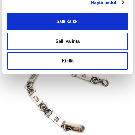
Näytä tiedot
Tarjous
:
480 €
(2)
Johtava huuto:
juuco50
Myyrmäen Pantti
Salli kaikki
12.8.2026 19:42:30
Salli valinta
Kiellä