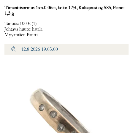
Timanttisormus 1xn.0.06ct, koko 17½, Kultajousi oy, 585, Paino:
1,3 g
Tarjous
:
100 €
(1)
Johtava huuto:
hatala
Myyrmäen Pantti
12.8.2026 19:05:00