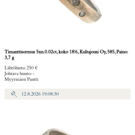
Timanttisormus 5xn.0.02ct, koko 18½, Kultajousi Oy, 585, Paino:
3,7 g
Lähtöhinta
:
250 €
Johtava huuto:
-
Myyrmäen Pantti
12.8.2026 19:08:30