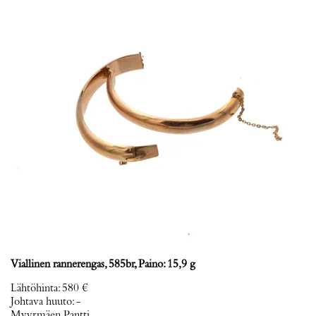
Viallinen rannerengas, 585br, Paino: 15,9 g
Lähtöhinta
:
580 €
Johtava huuto:
-
Myyrmäen Pantti