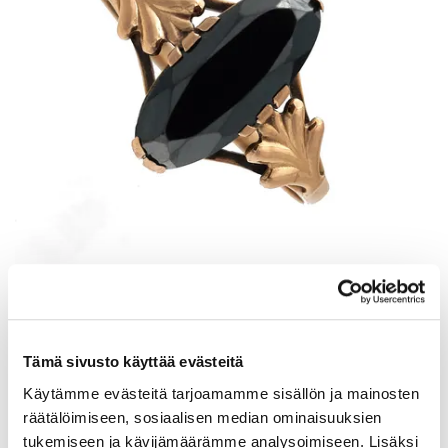
Kivisormus, koko 18, 585br, Paino: 1,8 g
Tarjous
:
120 €
(3)
Johtava huuto:
kuningatar1_
Tämä sivusto käyttää evästeitä
Myyrmäen Pantti
Käytämme evästeitä tarjoamamme sisällön ja mainosten
räätälöimiseen, sosiaalisen median ominaisuuksien
12.8.2026 21:00:30
tukemiseen ja kävijämäärämme analysoimiseen. Lisäksi