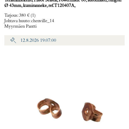
Teräsrannekello, Tissot Seastar, Powermatic 80, automaatti, rungon
Ø 43mm, kumiranneke, ref. T120407A,
Tarjous
:
380 €
(1)
Johtava huuto:
chenville_14
Myyrmäen Pantti
12.8.2026 19:07:00