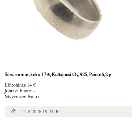
Sileä sormus, koko 17½, Kultajousi Oy, 925, Paino: 6,2 g
Lähtöhinta
:
14 €
Johtava huuto:
-
Myyrmäen Pantti
12.8.2026 19:24:30