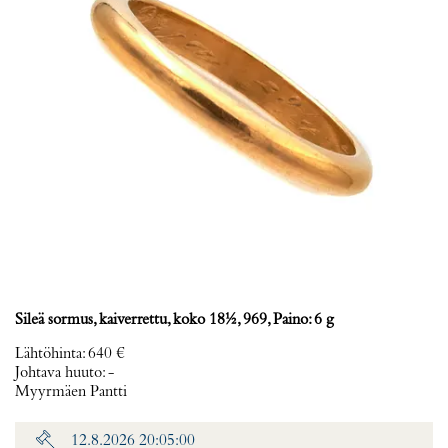
Sileä sormus, kaiverrettu, koko 18½, 969, Paino: 6 g
Lähtöhinta
:
640 €
Johtava huuto:
-
Myyrmäen Pantti
12.8.2026 20:05:00