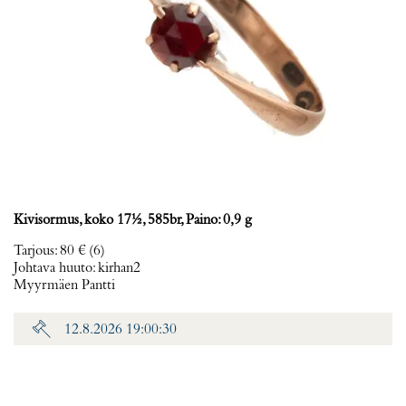
Kivisormus, koko 17½, 585br, Paino: 0,9 g
Tarjous
:
80 €
(6)
Johtava huuto:
kirhan2
Myyrmäen Pantti
12.8.2026 19:00:30