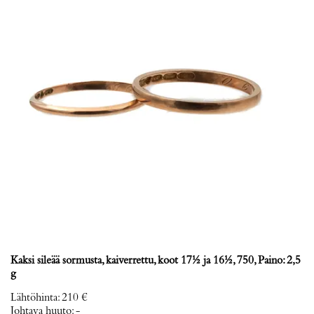
Kaksi sileää sormusta, kaiverrettu, koot 17½ ja 16½, 750, Paino: 2,5
g
Lähtöhinta
:
210 €
Johtava huuto:
-