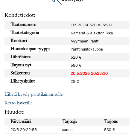
Kohdetiedot:
Tuotenumero
FI3.20260520.A25580
Tuotekategoria
Kamerat & elektroniikka
Konttori
Myyrmäen Pantti
Huutokaupan tyyppi
Panttihuutokauppa
Lähtöhinta
520 €
Tarjous nyt
580 €
Sulkeutuu
20.5.2026 20:23:30
Lähetyskulut
28 €
Lähetä kysely panttilainaamolle
Kerro kaverille
Huudot:
Päivämäärä
Tarjoaja
Tarjous
20/5 20:22:55
samia
580 €