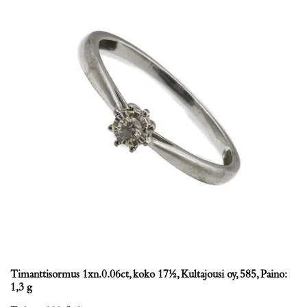
Timanttisormus 1xn.0.06ct, koko 17½, Kultajousi oy, 585, Paino:
1,3 g