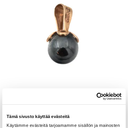
Helmiriipus, korkeus 11mm, 585br, Paino: 0,5 g
Lähtöhinta
:
30 €
Tämä sivusto käyttää evästeitä
Johtava huuto:
-
Käytämme evästeitä tarjoamamme sisällön ja mainosten
Myyrmäen Pantti