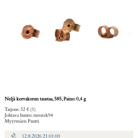
Neljä korvakorun taustaa, 585, Paino: 0,4 g
Tarjous
:
32 €
(1)
Johtava huuto:
mrozek94
Myyrmäen Pantti
12.8.2026 21:01:00