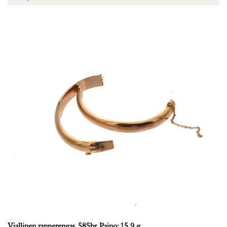
Viallinen rannerengas, 585br, Paino: 15,9 g