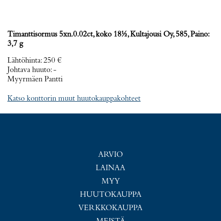
Timanttisormus 5xn.0.02ct, koko 18½, Kultajousi Oy, 585, Paino:
3,7 g
Lähtöhinta
:
250 €
Johtava huuto:
-
Myyrmäen Pantti
Katso konttorin muut huutokauppakohteet
ARVIO
LAINAA
MYY
HUUTOKAUPPA
VERKKOKAUPPA