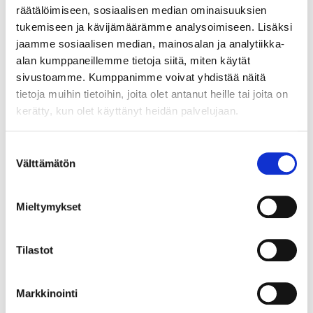
räätälöimiseen, sosiaalisen median ominaisuuksien
tukemiseen ja kävijämäärämme analysoimiseen. Lisäksi
12.8.2026 19:33:30
jaamme sosiaalisen median, mainosalan ja analytiikka-
alan kumppaneillemme tietoja siitä, miten käytät
sivustoamme. Kumppanimme voivat yhdistää näitä
tietoja muihin tietoihin, joita olet antanut heille tai joita on
kerätty, kun olet käyttänyt heidän palvelujaan.
Suostumuksen
Välttämätön
valinta
Mieltymykset
Tilastot
Markkinointi