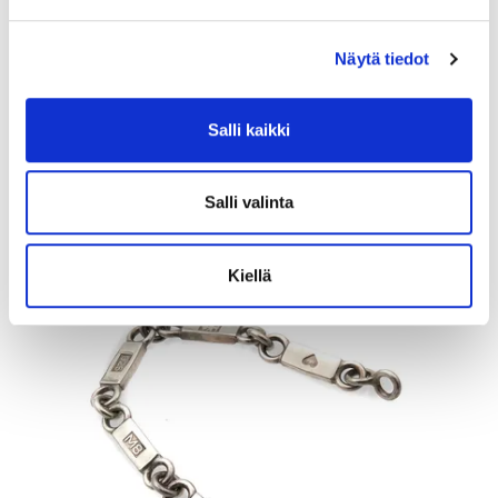
Kivisormus, koko 18, 585br, Paino: 1,8 g
Näytä tiedot
Tarjous
:
120 €
(3)
Johtava huuto:
kuningatar1_
Salli kaikki
Myyrmäen Pantti
12.8.2026 19:42:30
Salli valinta
Kiellä