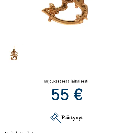
Tarjoukset reaaliaikaisesti:
55
€
Päättynyt