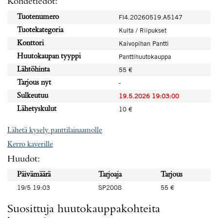
Kohdetiedot:
Tuotenumero
FI4.20260519.A5147
Tuotekategoria
Kulta / Riipukset
Konttori
Kaivopihan Pantti
Huutokaupan tyyppi
Panttihuutokauppa
Lähtöhinta
55 €
Tarjous nyt
-
Sulkeutuu
19.5.2026 19:03:00
Lähetyskulut
10 €
Lähetä kysely panttilainaamolle
Kerro kaverille
Huudot:
Päivämäärä
Tarjoaja
Tarjous
19/5 19:03
SP2008
55 €
Suosittuja huutokauppakohteita