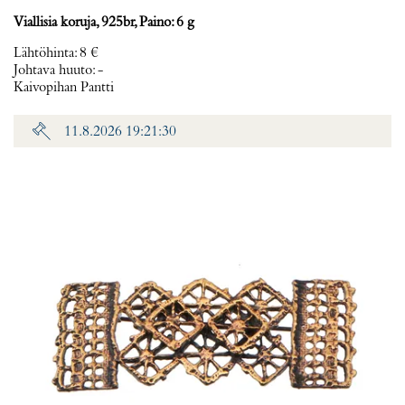
Viallisia koruja, 925br, Paino: 6 g
Lähtöhinta
:
8 €
Johtava huuto:
-
Kaivopihan Pantti
11.8.2026 19:21:30