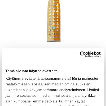
Lusikka, emaloitu, pituus 165mm, A. Michelsen, Tanska, Julen 1960,
925br, Paino: 48,5 g
Lähtöhinta
:
70 €
Johtava huuto:
-
Tämä sivusto käyttää evästeitä
Kaivopihan Pantti
Käytämme evästeitä tarjoamamme sisällön ja mainosten
11.8.2026 19:25:30
räätälöimiseen, sosiaalisen median ominaisuuksien
tukemiseen ja kävijämäärämme analysoimiseen. Lisäksi
jaamme sosiaalisen median, mainosalan ja analytiikka-
alan kumppaneillemme tietoja siitä, miten käytät