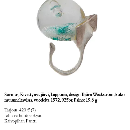
Sormus, Kivettynyt järvi, Lapponia, design Björn Weckström, koko
muunneltavissa, vuodelta 1972, 925br, Paino: 19,8 g
Tarjous
:
420 €
(7)
Johtava huuto:
okyan
Kaivopihan Pantti