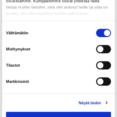
sivustoamme. Kumppanimme voivat yhdistää näitä
tietoja muihin tietoihin, joita olet antanut heille tai joita on
kerätty, kun olet käyttänyt heidän palvelujaan.
Suostumuksen
Välttämätön
valinta
Mieltymykset
Tilastot
Markkinointi
Kivisormus, koko 18¾, 925br, Paino: 2,7 g
Tarjous
:
10 €
(4)
Näytä tiedot
Johtava huuto:
honeybee
Kaivopihan Pantti