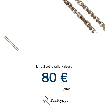
Tarjoukset reaaliaikaisesti:
80
€
(nimeli)
Päättynyt