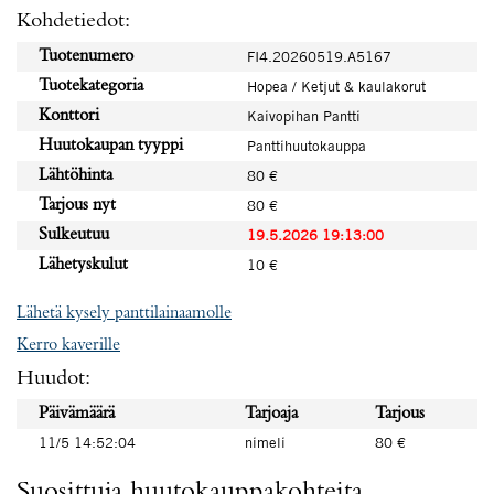
Kohdetiedot:
Tuotenumero
FI4.20260519.A5167
Tuotekategoria
Hopea / Ketjut & kaulakorut
Konttori
Kaivopihan Pantti
Huutokaupan tyyppi
Panttihuutokauppa
Lähtöhinta
80 €
Tarjous nyt
80 €
Sulkeutuu
19.5.2026 19:13:00
Lähetyskulut
10 €
Lähetä kysely panttilainaamolle
Kerro kaverille
Huudot:
Päivämäärä
Tarjoaja
Tarjous
11/5 14:52:04
nimeli
80 €
Suosittuja huutokauppakohteita