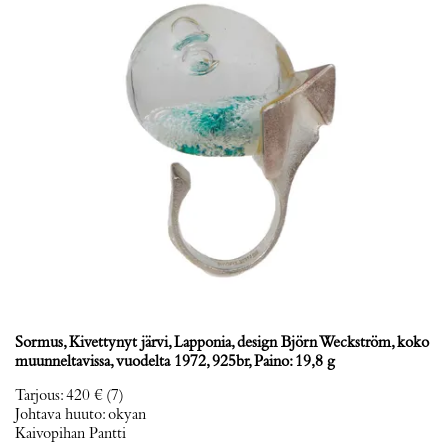
Sormus, Kivettynyt järvi, Lapponia, design Björn Weckström, koko
muunneltavissa, vuodelta 1972, 925br, Paino: 19,8 g
Tarjous
:
420 €
(7)
Johtava huuto:
okyan
Kaivopihan Pantti