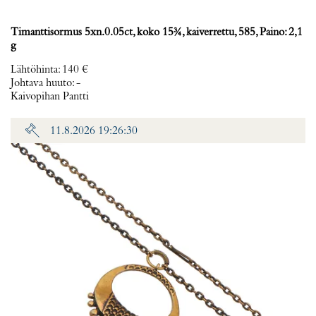
Timanttisormus 5xn.0.05ct, koko 15¾, kaiverrettu, 585, Paino: 2,1
g
Lähtöhinta
:
140 €
Johtava huuto:
-
Kaivopihan Pantti
11.8.2026 19:26:30