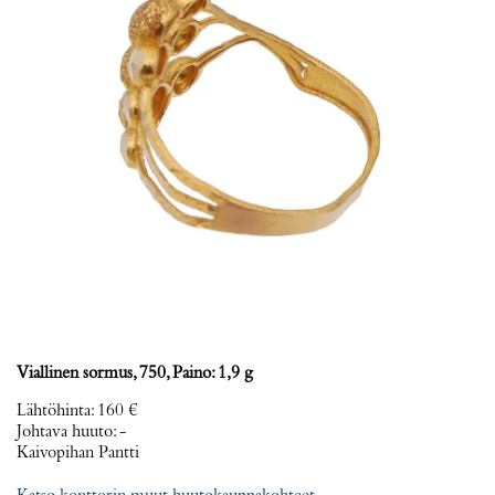
Viallinen sormus, 750, Paino: 1,9 g
Lähtöhinta
:
160 €
Johtava huuto:
-
Kaivopihan Pantti