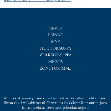
Katso konttorin muut huutokauppakohteet
ARVIO
LAINAA
MYY
HUUTOKAUPPA
VERKKOKAUPPA
MEISTÄ
KONTTORIMME
Meillä saat arvion ja lainaa arvotavaroistasi. Turvallinen ja fiksu laina,
ilman riskiä velkakierteestä. Tervetuloa älykkäämpään panttiin, jossa
lainaat itseltäsi. Tervetuloa johonkin neljästä