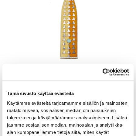
Lusikka, emaloitu, pituus 165mm, A. Michelsen, Tanska, Julen 1960,
925br, Paino: 48,5 g
Lähtöhinta
:
70 €
Johtava huuto:
-
Tämä sivusto käyttää evästeitä
Kaivopihan Pantti
Käytämme evästeitä tarjoamamme sisällön ja mainosten
räätälöimiseen, sosiaalisen median ominaisuuksien
11.8.2026 19:25:30
tukemiseen ja kävijämäärämme analysoimiseen. Lisäksi
jaamme sosiaalisen median, mainosalan ja analytiikka-
alan kumppaneillemme tietoja siitä, miten käytät