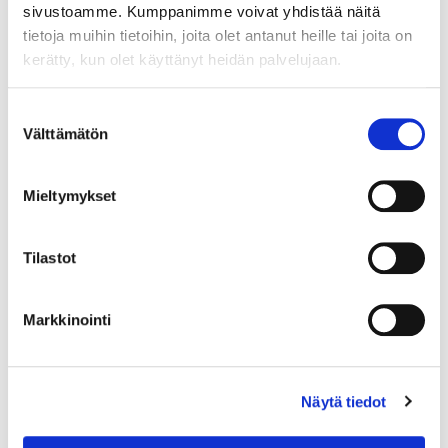
sivustoamme. Kumppanimme voivat yhdistää näitä
tietoja muihin tietoihin, joita olet antanut heille tai joita on
kerätty, kun olet käyttänyt heidän palvelujaan.
Suostumuksen
Välttämätön
valinta
Mieltymykset
Tilastot
Markkinointi
Kivisormus, koko 18¾, 925br, Paino: 2,7 g
Näytä tiedot
Tarjous
:
10 €
(4)
Johtava huuto:
honeybee
Kaivopihan Pantti