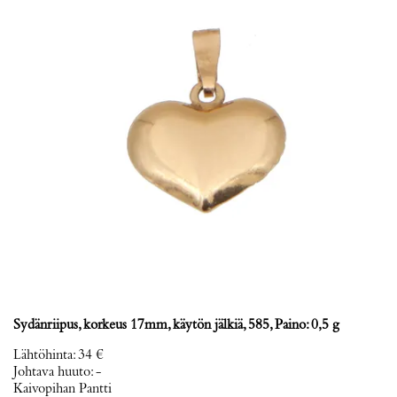
Sydänriipus, korkeus 17mm, käytön jälkiä, 585, Paino: 0,5 g
Lähtöhinta
:
34 €
Johtava huuto:
-
Kaivopihan Pantti