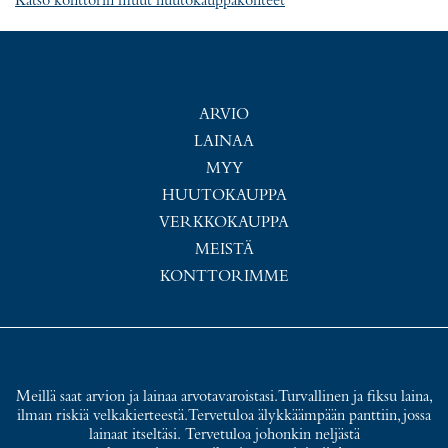
Katso konttorin muut huutokauppakohteet
ARVIO
LAINAA
MYY
HUUTOKAUPPA
VERKKOKAUPPA
MEISTÄ
KONTTORIMME
Meillä saat arvion ja lainaa arvotavaroistasi. Turvallinen ja fiksu laina,
ilman riskiä velkakierteestä. Tervetuloa älykkäämpään panttiin, jossa
lainaat itseltäsi. Tervetuloa johonkin neljästä