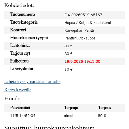
Kohdetiedot:
Tuotenumero
FI4.20260519.A5167
Tuotekategoria
Hopea / Ketjut & kaulakorut
Konttori
Kaivopihan Pantti
Huutokaupan tyyppi
Panttihuutokauppa
Lähtöhinta
80 €
Tarjous nyt
80 €
Sulkeutuu
19.5.2026 19:13:00
Lähetyskulut
10 €
Lähetä kysely panttilainaamolle
Kerro kaverille
Huudot:
Päivämäärä
Tarjoaja
Tarjous
11/5 14:52:04
nimeli
80 €
Suosittuja huutokauppakohteita