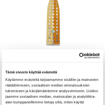
Lusikka, emaloitu, pituus 165mm, A. Michelsen, Tanska, Julen 1960,
925br, Paino: 48,5 g
Lähtöhinta
:
70 €
Johtava huuto:
-
Tämä sivusto käyttää evästeitä
Kaivopihan Pantti
Käytämme evästeitä tarjoamamme sisällön ja mainosten
räätälöimiseen, sosiaalisen median ominaisuuksien
11.8.2026 19:25:30
tukemiseen ja kävijämäärämme analysoimiseen. Lisäksi
jaamme sosiaalisen median, mainosalan ja analytiikka-
alan kumppaneillemme tietoja siitä, miten käytät