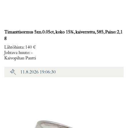
Timanttisormus 5xn.0.05ct, koko 15¾, kaiverrettu, 585, Paino: 2,1
g
Lähtöhinta
:
140 €
Johtava huuto:
-
Kaivopihan Pantti
11.8.2026 19:06:30