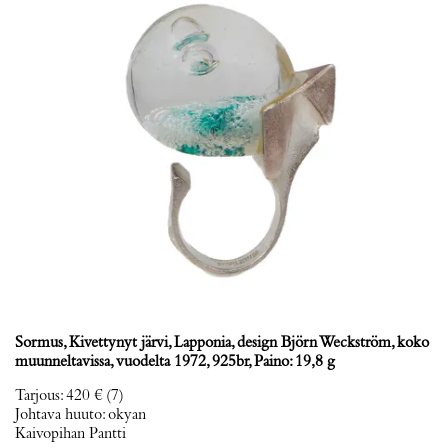
Sormus, Kivettynyt järvi, Lapponia, design Björn Weckström, koko
muunneltavissa, vuodelta 1972, 925br, Paino: 19,8 g
Tarjous
:
420 €
(7)
Johtava huuto:
okyan
Kaivopihan Pantti