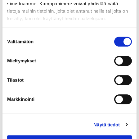
sivustoamme. Kumppanimme voivat yhdistää näitä
tietoja muihin tietoihin, joita olet antanut heille tai joita on
kerätty, kun olet käyttänyt heidän palvelujaan.
Suostumuksen
Välttämätön
valinta
Mieltymykset
Tilastot
Markkinointi
Kivisormus, koko 18¾, 925br, Paino: 2,7 g
Näytä tiedot
Tarjous
:
10 €
(4)
Johtava huuto:
honeybee
Kaivopihan Pantti