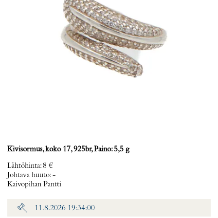
Kivisormus, koko 17, 925br, Paino: 5,5 g
Lähtöhinta
:
8 €
Johtava huuto:
-
Kaivopihan Pantti
11.8.2026 19:34:00