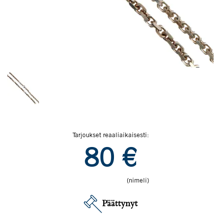
Tarjoukset reaaliaikaisesti:
80
€
(nimeli)
Päättynyt