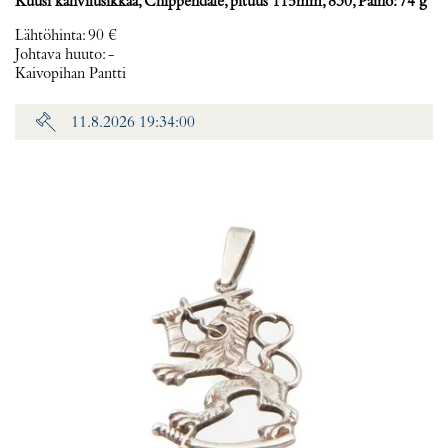
Kuusi kahvilusikkaa, Chippendale, pituus 115mm, 830, Paino: 74 g
Lähtöhinta
:
90 €
Johtava huuto:
-
Kaivopihan Pantti
11.8.2026 19:34:00