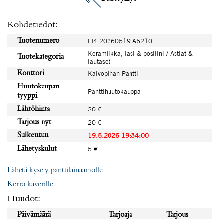
Kohdetiedot:
Tuotenumero
FI4.20260519.A5210
Keramiikka, lasi & posliini / Astiat &
Tuotekategoria
lautaset
Konttori
Kaivopihan Pantti
Huutokaupan
Panttihuutokauppa
tyyppi
Lähtöhinta
20 €
Tarjous nyt
20 €
Sulkeutuu
19.5.2026 19:34:00
Lähetyskulut
5 €
Lähetä kysely panttilainaamolle
Kerro kaverille
Huudot:
Päivämäärä
Tarjoaja
Tarjous