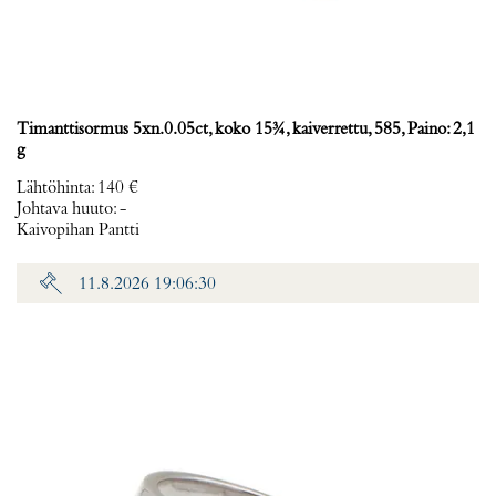
Timanttisormus 5xn.0.05ct, koko 15¾, kaiverrettu, 585, Paino: 2,1
g
Lähtöhinta
:
140 €
Johtava huuto:
-
Kaivopihan Pantti
11.8.2026 19:06:30