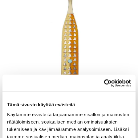
Lusikka, emaloitu, pituus 165mm, A. Michelsen, Tanska, Julen 1960,
925br, Paino: 48,5 g
Tämä sivusto käyttää evästeitä
Lähtöhinta
:
70 €
Johtava huuto:
-
Käytämme evästeitä tarjoamamme sisällön ja mainosten
Kaivopihan Pantti
räätälöimiseen, sosiaalisen median ominaisuuksien
tukemiseen ja kävijämäärämme analysoimiseen. Lisäksi
11.8.2026 19:25:30
jaamme sosiaalisen median, mainosalan ja analytiikka-