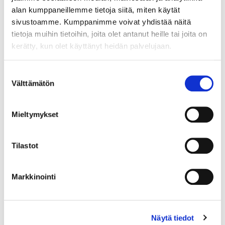
alan kumppaneillemme tietoja siitä, miten käytät
sivustoamme. Kumppanimme voivat yhdistää näitä
tietoja muihin tietoihin, joita olet antanut heille tai joita on
kerätty, kun olet käyttänyt heidän palvelujaan.
Suostumuksen
Välttämätön
valinta
Mieltymykset
Tilastot
Markkinointi
Näytä tiedot
Kivisormus, koko 18¾, 925br, Paino: 2,7 g