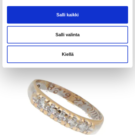
Tarjous
:
10 €
(4)
Johtava huuto:
honeybee
Salli kaikki
Kaivopihan Pantti
11.8.2026 19:02:30
Salli valinta
Kiellä