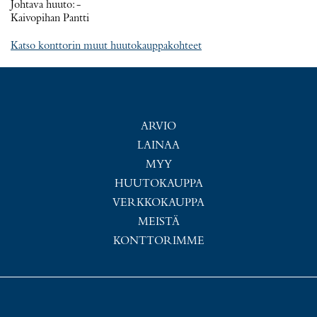
Johtava huuto:
-
Kaivopihan Pantti
Katso konttorin muut huutokauppakohteet
ARVIO
LAINAA
MYY
HUUTOKAUPPA
VERKKOKAUPPA
MEISTÄ
KONTTORIMME