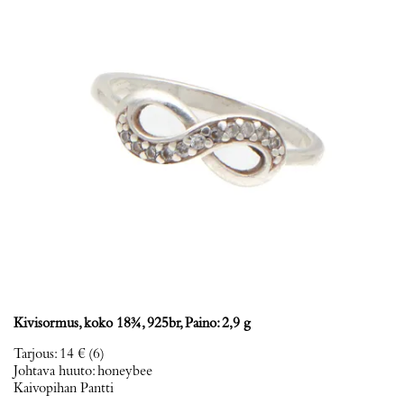
Kivisormus, koko 18¾, 925br, Paino: 2,9 g
Tarjous
:
14 €
(6)
Johtava huuto:
honeybee
Kaivopihan Pantti