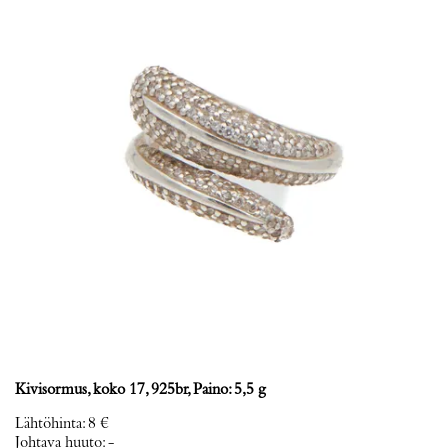
Kivisormus, koko 17, 925br, Paino: 5,5 g
Lähtöhinta
:
8 €
Johtava huuto:
-