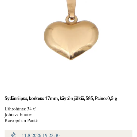
Sydänriipus, korkeus 17mm, käytön jälkiä, 585, Paino: 0,5 g
Lähtöhinta
:
34 €
Johtava huuto:
-
Kaivopihan Pantti
11.8.2026 19:22:30