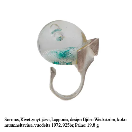
Sormus, Kivettynyt järvi, Lapponia, design Björn Weckström, koko
muunneltavissa, vuodelta 1972, 925br, Paino: 19,8 g