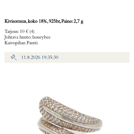
Kivisormus, koko 18¾, 925br, Paino: 2,7 g
Tarjous
:
10 €
(4)
Johtava huuto:
honeybee
Kaivopihan Pantti
11.8.2026 19:35:30