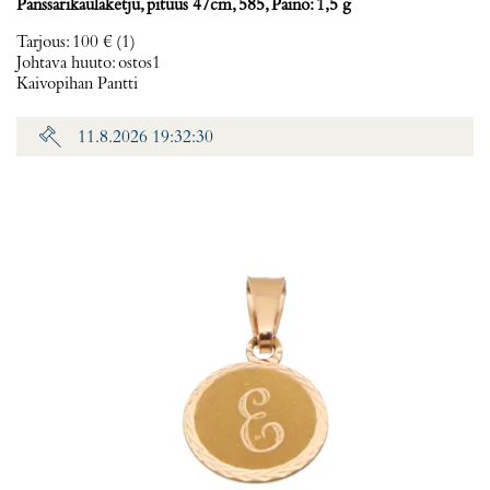
Panssarikaulaketju, pituus 47cm, 585, Paino: 1,5 g
Tarjous
:
100 €
(1)
Johtava huuto:
ostos1
Kaivopihan Pantti
11.8.2026 19:32:30