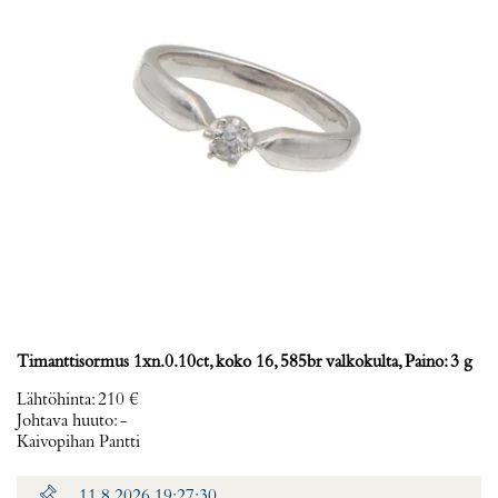
Timanttisormus 1xn.0.10ct, koko 16, 585br valkokulta, Paino: 3 g
Lähtöhinta
:
210 €
Johtava huuto:
-
Kaivopihan Pantti
11.8.2026 19:27:30