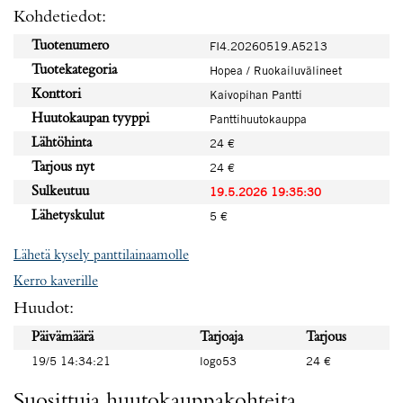
Kohdetiedot:
Tuotenumero
FI4.20260519.A5213
Tuotekategoria
Hopea / Ruokailuvälineet
Konttori
Kaivopihan Pantti
Huutokaupan tyyppi
Panttihuutokauppa
Lähtöhinta
24 €
Tarjous nyt
24 €
Sulkeutuu
19.5.2026 19:35:30
Lähetyskulut
5 €
Lähetä kysely panttilainaamolle
Kerro kaverille
Huudot:
Päivämäärä
Tarjoaja
Tarjous
19/5 14:34:21
logo53
24 €
Suosittuja huutokauppakohteita