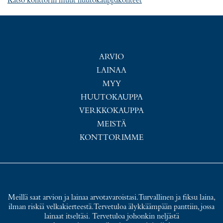
Katso konttorin muut huutokauppakohteet
ARVIO
LAINAA
MYY
HUUTOKAUPPA
VERKKOKAUPPA
MEISTÄ
KONTTORIMME
Meillä saat arvion ja lainaa arvotavaroistasi. Turvallinen ja fiksu laina,
ilman riskiä velkakierteestä. Tervetuloa älykkäämpään panttiin, jossa
lainaat itseltäsi. Tervetuloa johonkin neljästä