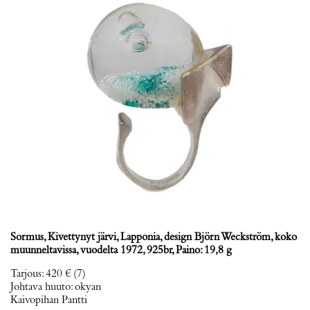
Sormus, Kivettynyt järvi, Lapponia, design Björn Weckström, koko
muunneltavissa, vuodelta 1972, 925br, Paino: 19,8 g
Tarjous
:
420 €
(7)
Johtava huuto:
okyan
Kaivopihan Pantti