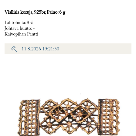
Viallisia koruja, 925br, Paino: 6 g
Lähtöhinta
:
8 €
Johtava huuto:
-
Kaivopihan Pantti
11.8.2026 19:21:30