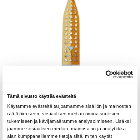
Lusikka, emaloitu, pituus 165mm, A. Michelsen, Tanska, Julen 1960,
925br, Paino: 48,5 g
Lähtöhinta
:
70 €
Tämä sivusto käyttää evästeitä
Johtava huuto:
-
Kaivopihan Pantti
Käytämme evästeitä tarjoamamme sisällön ja mainosten
räätälöimiseen, sosiaalisen median ominaisuuksien
11.8.2026 19:22:00
tukemiseen ja kävijämäärämme analysoimiseen. Lisäksi
jaamme sosiaalisen median, mainosalan ja analytiikka-
alan kumppaneillemme tietoja siitä, miten käytät