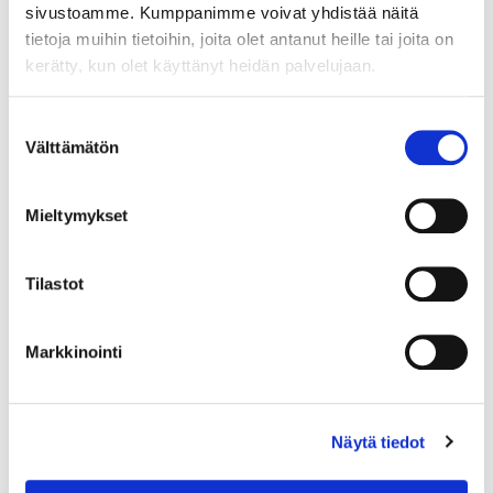
sivustoamme. Kumppanimme voivat yhdistää näitä
tietoja muihin tietoihin, joita olet antanut heille tai joita on
kerätty, kun olet käyttänyt heidän palvelujaan.
Suostumuksen
Välttämätön
valinta
Mieltymykset
Tilastot
Markkinointi
Otinlusikka, Musla, pituus 205mm, kaiverrettu, 813, Paino: 57,7 g
Näytä tiedot
Lähtöhinta
:
70 €
Johtava huuto:
-