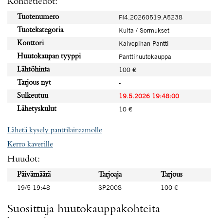
Kohdetiedot:
Tuotenumero
FI4.20260519.A5238
Tuotekategoria
Kulta / Sormukset
Konttori
Kaivopihan Pantti
Huutokaupan tyyppi
Panttihuutokauppa
Lähtöhinta
100 €
Tarjous nyt
-
Sulkeutuu
19.5.2026 19:48:00
Lähetyskulut
10 €
Lähetä kysely panttilainaamolle
Kerro kaverille
Huudot:
Päivämäärä
Tarjoaja
Tarjous
19/5 19:48
SP2008
100 €
Suosittuja huutokauppakohteita