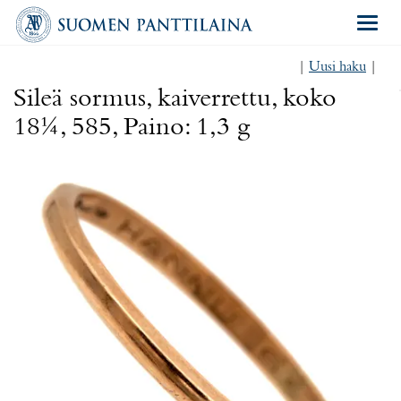
Navigat
|
Uusi haku
|
Sileä sormus, kaiverrettu, koko
18¼, 585, Paino: 1,3 g