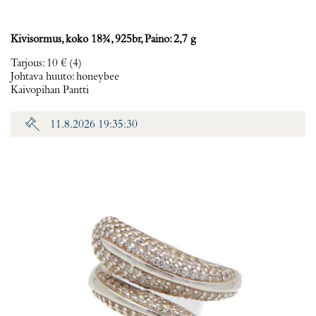
Kivisormus, koko 18¾, 925br, Paino: 2,7 g
Tarjous
:
10 €
(4)
Johtava huuto:
honeybee
Kaivopihan Pantti
11.8.2026 19:35:30