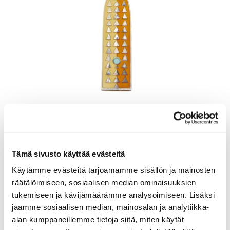
Lusikka, emaloitu, pituus 165mm, A. Michelsen, Tanska, Julen 1960,
925br, Paino: 48,5 g
Lähtöhinta
:
70 €
Johtava huuto:
-
Tämä sivusto käyttää evästeitä
Kaivopihan Pantti
Käytämme evästeitä tarjoamamme sisällön ja mainosten
11.8.2026 19:02:30
räätälöimiseen, sosiaalisen median ominaisuuksien
tukemiseen ja kävijämäärämme analysoimiseen. Lisäksi
jaamme sosiaalisen median, mainosalan ja analytiikka-
alan kumppaneillemme tietoja siitä, miten käytät