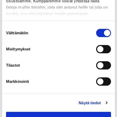
sivustoamme. Kumppanimme voivat yhdistää näitä
tietoja muihin tietoihin, joita olet antanut heille tai joita on
kerätty, kun olet käyttänyt heidän palvelujaan.
Suostumuksen
Välttämätön
valinta
Mieltymykset
Tilastot
Markkinointi
Timanttisormus 5xn.0.05ct, koko 15¾, kaiverrettu, 585, Paino: 2,1
g
Näytä tiedot
Lähtöhinta
:
140 €
Johtava huuto:
-