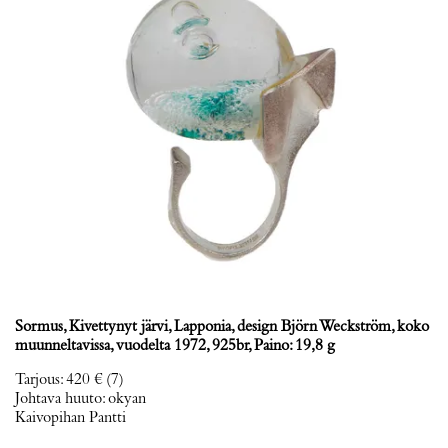
Sormus, Kivettynyt järvi, Lapponia, design Björn Weckström, koko
muunneltavissa, vuodelta 1972, 925br, Paino: 19,8 g
Tarjous
:
420 €
(7)
Johtava huuto:
okyan
Kaivopihan Pantti