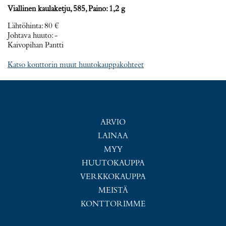
Viallinen kaulaketju, 585, Paino: 1,2 g
Lähtöhinta
:
80 €
Johtava huuto:
-
Kaivopihan Pantti
Katso konttorin muut huutokauppakohteet
ARVIO
LAINAA
MYY
HUUTOKAUPPA
VERKKOKAUPPA
MEISTÄ
KONTTORIMME