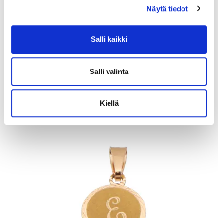
Näytä tiedot
Kivisormus, koko 18¾, 925br, Paino: 2,7 g
Salli kaikki
Tarjous
:
10 €
(4)
Johtava huuto:
honeybee
Kaivopihan Pantti
Salli valinta
11.8.2026 19:32:30
Kiellä