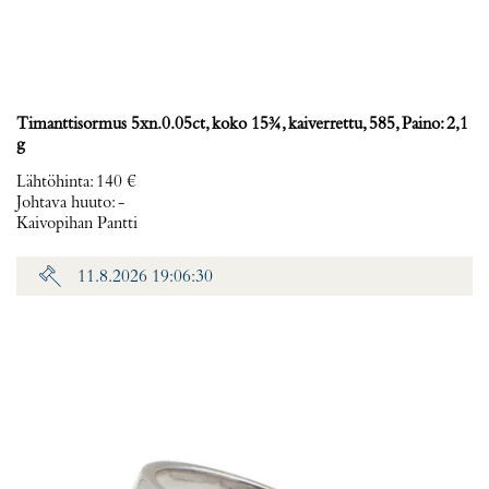
Timanttisormus 5xn.0.05ct, koko 15¾, kaiverrettu, 585, Paino: 2,1
g
Lähtöhinta
:
140 €
Johtava huuto:
-
Kaivopihan Pantti
11.8.2026 19:06:30