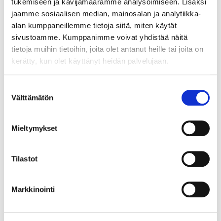
tukemiseen ja kävijämäärämme analysoimiseen. Lisäksi
jaamme sosiaalisen median, mainosalan ja analytiikka-
11.8.2026 19:25:30
alan kumppaneillemme tietoja siitä, miten käytät
sivustoamme. Kumppanimme voivat yhdistää näitä
tietoja muihin tietoihin, joita olet antanut heille tai joita on
kerätty, kun olet käyttänyt heidän palvelujaan.
Suostumuksen
Välttämätön
valinta
Mieltymykset
Tilastot
Markkinointi