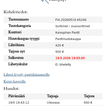
Kohdetiedot:
Tuotenumero
FI4.20260519.A5248
Tuotekategoria
Soittimet / Jousisoittimet
Konttori
Kaivopihan Pantti
Huutokaupan tyyppi
Panttihuutokauppa
Lähtöhinta
420 €
Tarjous nyt
500 €
Sulkeutuu
19.5.2026 19:53:00
Lähetyskulut
Ei lähetetty
Lähetä kysely panttilainaamolle
Kerro kaverille
Huudot:
Päivämäärä
Tarjoaja
Tarjous
19/5 19:43:12
liitoorava
500 €