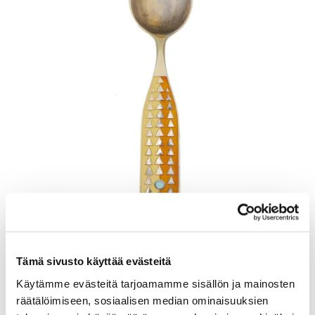
Lusikka, emaloitu, pituus 165mm, A. Michelsen, Tanska, Julen 1960,
Tämä sivusto käyttää evästeitä
925br, Paino: 48,5 g
Käytämme evästeitä tarjoamamme sisällön ja mainosten
Lähtöhinta
:
70 €
räätälöimiseen, sosiaalisen median ominaisuuksien
Johtava huuto:
-
Kaivopihan Pantti