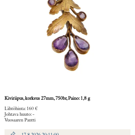
Kiviriipus, korkeus 27mm, 750br, Paino: 1,8 g
Lähtöhinta
:
160 €
Johtava huuto:
-
Vuosaaren Pantti
17.8.2026 20:11:00