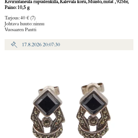
Kivirintaneula riipuslenkillä, Kalevala koru, Muisto, mitat , 925br,
Paino: 10,5 g
Tarjous
:
40 €
(7)
Johtava huuto:
ninnu
Vuosaaren Pantti
17.8.2026 20:07:30