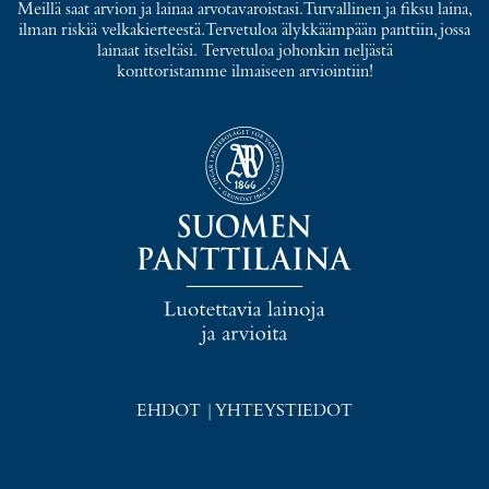
Meillä saat arvion ja lainaa arvotavaroistasi. Turvallinen ja fiksu laina,
ilman riskiä velkakierteestä. Tervetuloa älykkäämpään panttiin, jossa
lainaat itseltäsi. Tervetuloa johonkin neljästä
konttoristamme ilmaiseen arviointiin!
EHDOT
|
YHTEYSTIEDOT