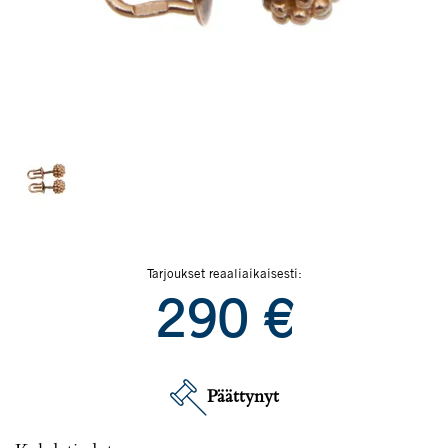
Tarjoukset reaaliaikaisesti:
290
€
Päättynyt