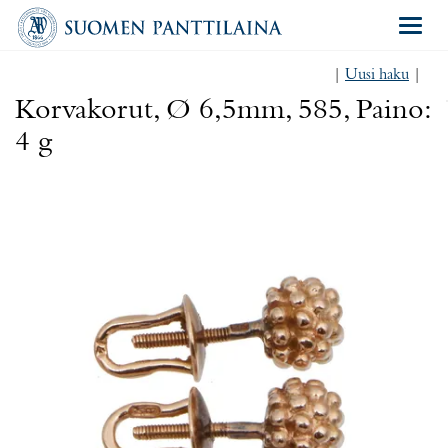
Navigat
|
Uusi haku
|
Korvakorut, Ø 6,5mm, 585, Paino:
4 g