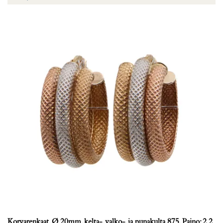
Korvarenkaat, Ø 20mm, kelta-, valko-, ja punakulta 875, Paino: 2,2