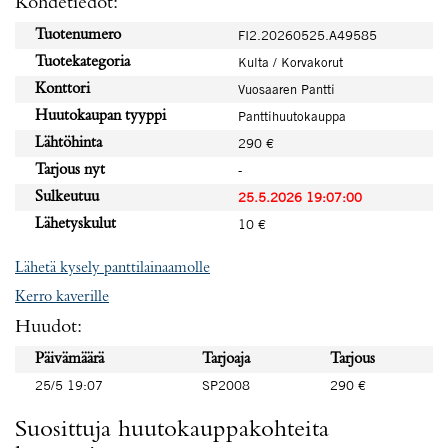
Kohdetiedot:
Tuotenumero
FI2.20260525.A49585
Tuotekategoria
Kulta / Korvakorut
Konttori
Vuosaaren Pantti
Huutokaupan tyyppi
Panttihuutokauppa
Lähtöhinta
290 €
Tarjous nyt
-
Sulkeutuu
25.5.2026 19:07:00
Lähetyskulut
10 €
Lähetä kysely panttilainaamolle
Kerro kaverille
Huudot:
Päivämäärä
Tarjoaja
Tarjous
25/5 19:07
SP2008
290 €
Suosittuja huutokauppakohteita