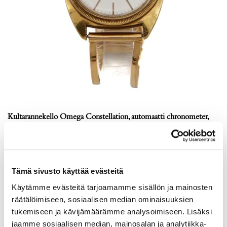
Kultarannekello Omega Constellation, automaatti chronometer,
taulun Ø 32mm, rannekkeen Ø 58-62cm, käytön jälkiä ja lasissa
naarmuja, 750br, Paino: 71,2 g
Lähtöhinta
:
5 500 €
Johtava huuto:
-
Tämä sivusto käyttää evästeitä
Vuosaaren Pantti
Käytämme evästeitä tarjoamamme sisällön ja mainosten
17.8.2026 19:14:30
räätälöimiseen, sosiaalisen median ominaisuuksien
tukemiseen ja kävijämäärämme analysoimiseen. Lisäksi
jaamme sosiaalisen median, mainosalan ja analytiikka-