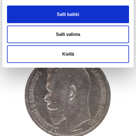
Lähtöhinta
:
40 €
Johtava huuto:
-
Vuosaaren Pantti
Salli kaikki
17.8.2026 20:24:30
Salli valinta
Kiellä