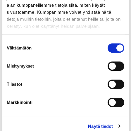
alan kumppaneillemme tietoja siitä, miten käytät
sivustoamme. Kumppanimme voivat yhdistää näitä
tietoja muihin tietoihin, joita olet antanut heille tai joita on
kerätty, kun olet käyttänyt heidän palvelujaan.
Suostumuksen
Välttämätön
valinta
Mieltymykset
Tilastot
Markkinointi
Kivikorvakorut, desing Zhanna Katzman, korkeus 28mm, 925br,
Paino: 14,9 g
Näytä tiedot