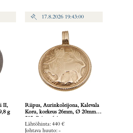
17.8.2026 19:43:00
 II,
Riipus, Aurinkoleijona, Kalevala
ino: 19,8 g
Koru, korkeus 26mm, Ø 20mm,
585, Paino: 6,1 g
Lähtöhinta
:
440 €
Johtava huuto:
-