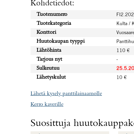
Kohdetiedot:
FI2.20
Tuotenumero
Kulta / 
Tuotekategoria
Vuosaare
Konttori
Panttih
Huutokaupan tyyppi
110 €
Lähtöhinta
-
Tarjous nyt
25.5.2
Sulkeutuu
10 €
Lähetyskulut
Lähetä kysely panttilainaamolle
Kerro kaverille
Suosittuja huutokauppako