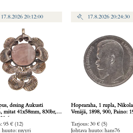
17.8.2026 20:12:00
17.8.2026 20:24:30
pus, desing Aukusti
Hopearaha, 1 rupla, Nikolai
a, mitat 41x58mm, 830br,
Venäjä, 1898, 900, Pa
20,6 g
s
:
95 €
(12)
Tarjous
:
30 €
(5)
a huuto:
myyri
Johtava huuto:
hans76