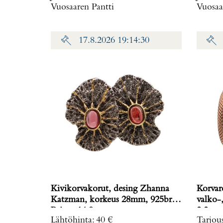
Vuosaaren Pantti
Vuosaa
17.8.2026 19:14:30
Kivikorvakorut, desing Zhanna
Korvar
Katzman, korkeus 28mm, 925br,
valko-, 
Paino: 14,9 g
2,2 g
Lähtöhinta
:
40 €
Tarjou