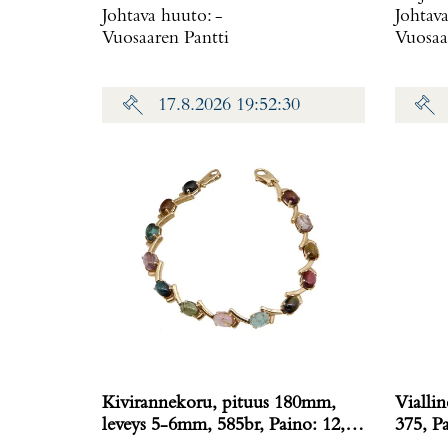
Johtava huuto:
-
Johtav
Vuosaaren Pantti
Vuosaa
17.8.2026 19:52:30
Kivirannekoru, pituus 180mm,
Vialli
leveys 5-6mm, 585br, Paino: 12,1
375
g