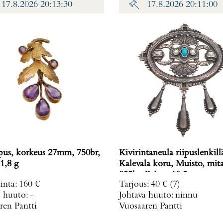
17.8.2026 20:13:30
17.8.2026 20:11:00
ipus, korkeus 27mm, 750br,
Kivirintaneula riipuslenkill
1,8 g
Kalevala koru, Muisto, mita
925br, Paino: 10,5 g
inta
:
160 €
Tarjous
:
40 €
(7)
a huuto:
-
Johtava huuto:
ninnu
ren Pantti
Vuosaaren Pantti