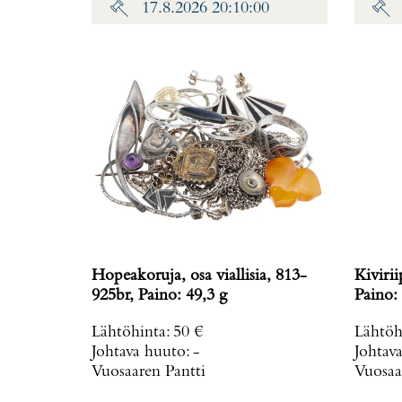
17.8.2026 20:10:00
Hopeakoruja, osa viallisia, 813-
Kiviri
925br, Paino: 49,3 g
Paino: 
Lähtöhinta
:
50 €
Lähtöh
Johtava huuto:
-
Johtav
Vuosaaren Pantti
Vuosaa