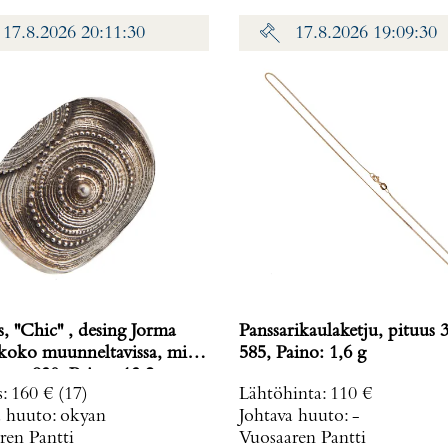
17.8.2026 20:11:30
17.8.2026 19:09:30
 ''Chic'' , desing Jorma
Panssarikaulaketju, pituus 
585, Paino: 1,6 g
26x32mm, 830, Paino: 13,2 g
s
:
160 €
(17)
Lähtöhinta
:
110 €
a huuto:
okyan
Johtava huuto:
-
ren Pantti
Vuosaaren Pantti