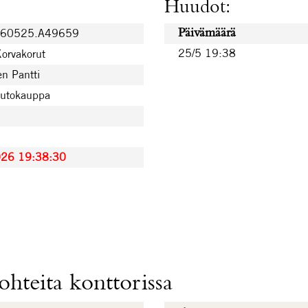
Huudot:
260525.A49659
Päivämäärä
25/5 19:38
Korvakorut
n Pantti
uutokauppa
026 19:38:30
hteita konttorissa