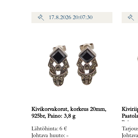
17.8.2026 20:07:30
Kivikorvakorut, korkeus 20mm,
Kivirii
925br, Paino: 3,8 g
Paatol
Paino: 
Lähtöhinta
:
6 €
Tarjou
Johtava huuto:
-
Johtav