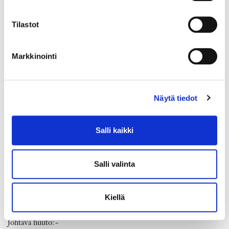
Tilastot
Markkinointi
Näytä tiedot
Salli kaikki
Salli valinta
Timanttisormus 2xn.0.40ct 1xn.0.80ct, koko 20¼, leveys 6-
15mm, 750br kelta-, valko- ja punakultaa, Paino: 11 g
Kiellä
Lähtöhinta
:
2 200 €
Johtava huuto:
-