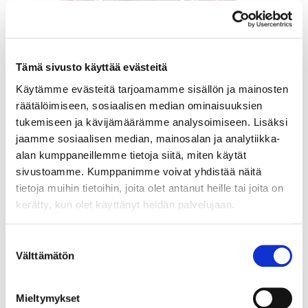
Tämä sivusto käyttää evästeitä
Käytämme evästeitä tarjoamamme sisällön ja mainosten
räätälöimiseen, sosiaalisen median ominaisuuksien
tukemiseen ja kävijämäärämme analysoimiseen. Lisäksi
jaamme sosiaalisen median, mainosalan ja analytiikka-
Rannekello Casio G-Shock, Mudmaster, GWG-2000, 5678, Ø
alan kumppaneillemme tietoja siitä, miten käytät
50mm, pituus 23cm.
sivustoamme. Kumppanimme voivat yhdistää näitä
Tarjous
:
140 €
(1)
tietoja muihin tietoihin, joita olet antanut heille tai joita on
Johtava huuto:
adalia
kerätty, kun olet käyttänyt heidän palvelujaan.
Hakaniemen Pantti
Suostumuksen
20.8.2026 19:01:30
Välttämätön
valinta
Mieltymykset