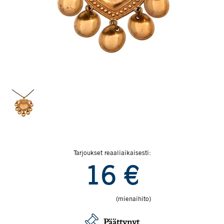
Tarjoukset reaaliaikaisesti:
16
€
(mienaihito)
Päättynyt