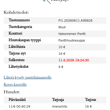
Kohdetiedot:
Tuotenumero
FI1.20260611.A38926
Tuotekategoria
Muut
Konttori
Hakaniemen Pantti
Huutokaupan tyyppi
Panttihuutokauppa
Lähtöhinta
10 €
Tarjous nyt
16 €
Sulkeutuu
11.6.2026 19:24:30
Lähetyskulut
5 €
Lähetä kysely panttilainaamolle
Kerro kaverille
Huudot:
Päivämäärä
Tarjoaja
Tarjous
11/6 00:40:29
mienaihito
16 €