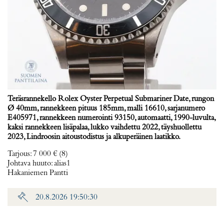
Teräsrannekello Rolex Oyster Perpetual Submariner Date, rungon
Ø 40mm, rannekkeen pituus 185mm, malli 16610, sarjanumero
E405971, rannekkeen numerointi 93150, automaatti, 1990-luvulta,
kaksi rannekkeen lisäpalaa, lukko vaihdettu 2022, täyshuollettu
2023, Lindroosin aitoustodistus ja alkuperäinen laatikko.
Tarjous
:
7 000 €
(8)
Johtava huuto:
alias1
Hakaniemen Pantti
20.8.2026 19:50:30