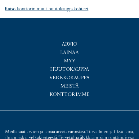
Katso konttorin muut huutokauppakohteet
ARVIO
LAINAA
MYY
HUUTOKAUPPA
VERKKOKAUPPA
MEISTÄ
KONTTORIMME
Meillä saat arvion ja lainaa arvotavaroistasi. Turvallinen ja fiksu laina,
ilman riskiä velkakierteestä. Tervetuloa älykkäämpään panttiin, jossa