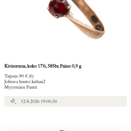
Kivisormus, koko 17½, 585br, Paino: 0,9 g
Tarjous
:
80 €
(6)
Johtava huuto:
kirhan2
Myyrmäen Pantti
12.8.2026 19:00:30