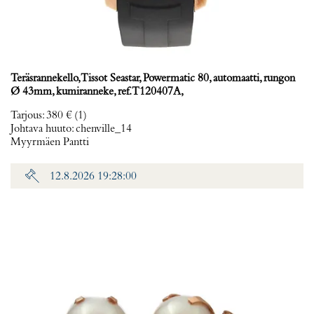
Teräsrannekello, Tissot Seastar, Powermatic 80, automaatti, rungon
Ø 43mm, kumiranneke, ref. T120407A,
Tarjous
:
380 €
(1)
Johtava huuto:
chenville_14
Myyrmäen Pantti
12.8.2026 19:28:00