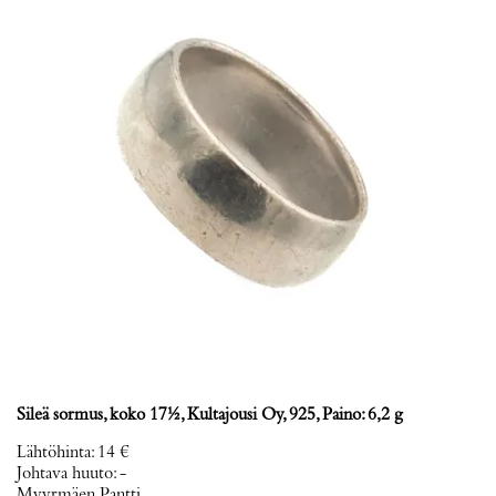
Sileä sormus, koko 17½, Kultajousi Oy, 925, Paino: 6,2 g
Lähtöhinta
:
14 €
Johtava huuto:
-
Myyrmäen Pantti