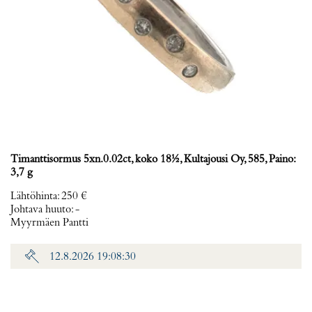
Timanttisormus 5xn.0.02ct, koko 18½, Kultajousi Oy, 585, Paino:
3,7 g
Lähtöhinta
:
250 €
Johtava huuto:
-
Myyrmäen Pantti
12.8.2026 19:08:30