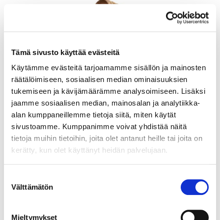
Tämä sivusto käyttää evästeitä
Käytämme evästeitä tarjoamamme sisällön ja mainosten
räätälöimiseen, sosiaalisen median ominaisuuksien
tukemiseen ja kävijämäärämme analysoimiseen. Lisäksi
jaamme sosiaalisen median, mainosalan ja analytiikka-
alan kumppaneillemme tietoja siitä, miten käytät
sivustoamme. Kumppanimme voivat yhdistää näitä
tietoja muihin tietoihin, joita olet antanut heille tai joita on
kerätty, kun olet käyttänyt heidän palvelujaan.
Helmiriipus, korkeus 11mm, 585br, Paino: 0,5 g
Suostumuksen
Välttämätön
valinta
Lähtöhinta
:
30 €
Johtava huuto:
-
Myyrmäen Pantti
Mieltymykset