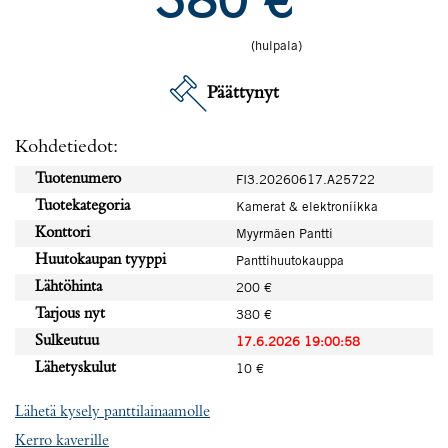
(hulpala)
Päättynyt
Kohdetiedot:
Tuotenumero
FI3.20260617.A25722
Tuotekategoria
Kamerat & elektroniikka
Konttori
Myyrmäen Pantti
Huutokaupan tyyppi
Panttihuutokauppa
Lähtöhinta
200 €
Tarjous nyt
380 €
Sulkeutuu
17.6.2026 19:00:58
Lähetyskulut
10 €
Lähetä kysely panttilainaamolle
Kerro kaverille