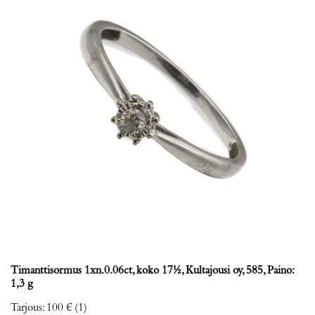
Timanttisormus 1xn.0.06ct, koko 17½, Kultajousi oy, 585, Paino:
1,3 g
Tarjous
:
100 €
(1)