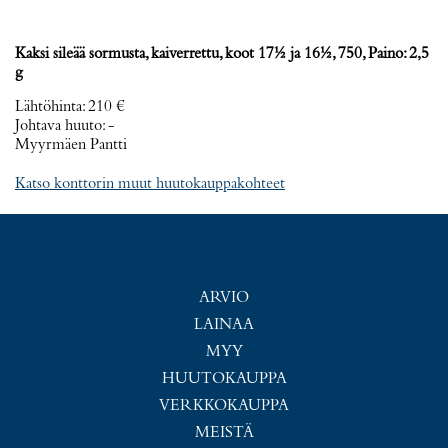
Kaksi sileää sormusta, kaiverrettu, koot 17½ ja 16½, 750, Paino: 2,5
g
Lähtöhinta
:
210 €
Johtava huuto:
-
Myyrmäen Pantti
Katso konttorin muut huutokauppakohteet
ARVIO
LAINAA
MYY
HUUTOKAUPPA
VERKKOKAUPPA
MEISTÄ