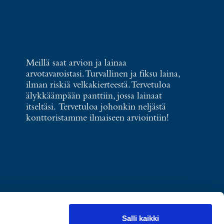
Meillä saat arvion ja lainaa
arvotavaroistasi. Turvallinen ja fiksu laina,
ilman riskiä velkakierteestä. Tervetuloa
älykkäämpään panttiin, jossa lainaat
itseltäsi. Tervetuloa johonkin neljästä
konttoristamme ilmaiseen arviointiin!
Salli kaikki