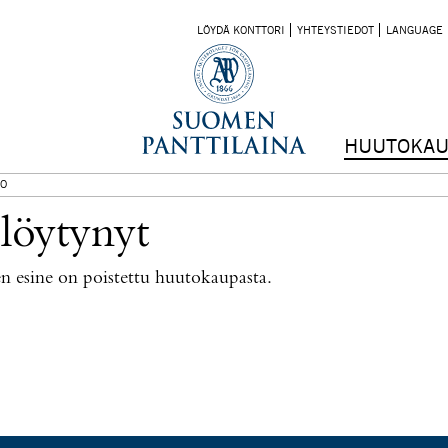
LÖYDÄ KONTTORI
YHTEYSTIEDOT
LANGUAGE
HUUTOKAU
O
 löytynyt
nen esine on poistettu huutokaupasta.