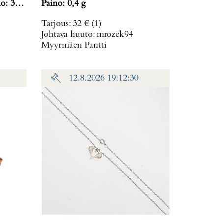
o: 38,2
Paino: 0,4 g
Tarjous
:
32 €
(1)
Johtava huuto:
mrozek94
Myyrmäen Pantti
12.8.2026 19:12:30