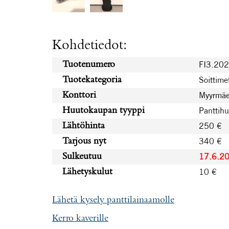
Kohdetiedot:
FI3.20
Tuotenumero
Soittime
Tuotekategoria
Myyrmäe
Konttori
Panttih
Huutokaupan tyyppi
250 €
Lähtöhinta
340 €
Tarjous nyt
17.6.2
Sulkeutuu
10 €
Lähetyskulut
Lähetä kysely panttilainaamolle
Kerro kaverille