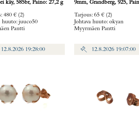
ei käy, 585br, Paino: 27,2 g
9mm, Grandberg, 925, Pain
g
s
:
480 €
(2)
Tarjous
:
65 €
(2)
a huuto:
juuco50
Johtava huuto:
okyan
en Pantti
Myyrmäen Pantti
12.8.2026 19:28:00
12.8.2026 19:07:00