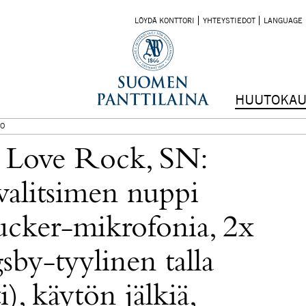
LÖYDÄ KONTTORI
YHTEYSTIEDOT
LANGUAGE
HUUTOKAU
O
n Love Rock, SN:
valitsimen nuppi
ucker-mikrofonia, 2x
sby-tyylinen talla
i), käytön jälkiä,