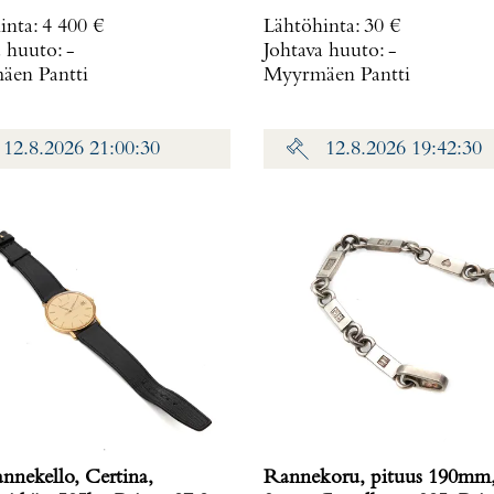
70,8 g
inta
:
4 400 €
Lähtöhinta
:
30 €
a huuto:
-
Johtava huuto:
-
en Pantti
Myyrmäen Pantti
12.8.2026 21:00:30
12.8.2026 19:42:30
annekello, Certina,
Rannekoru, pituus 190mm,