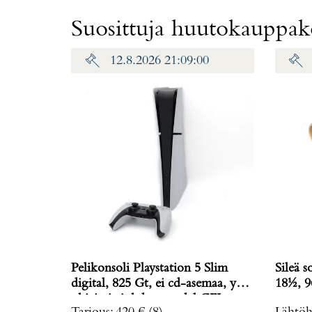
Suosittuja huutokauppako
12.8.2026 21:09:00
Pelikonsoli Playstation 5 Slim
Sileä s
digital, 825 Gt, ei cd-asemaa, yksi
18½, 9
ohjain ja johdot, model CFI-