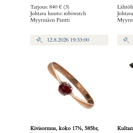
Ø 40mm, ref. 81950A, hihnan
Paino: 
Tarjous
:
840 €
(3)
Lähtöh
pituus 160mm, nupista pala
Johtava huuto:
robiwatch
Johtav
irronnut, hihnan kiinnitys löysä,
Myyrmäen Pantti
Myyrmä
laatikko, Paino: 0 g
12.8.2026 19:33:00
Kivisormus, koko 17½, 585br,
Kultar