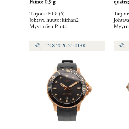
Paino: 0,9 g
quatrz;
Tarjous
:
80 €
(6)
Tarjou
Johtava huuto:
kirhan2
Johtav
Myyrmäen Pantti
Myyrmä
12.8.2026 21:01:00