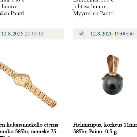
inta
:
640 €
Lähtöhinta
:
580 €
a huuto:
-
Johtava huuto:
-
en Pantti
Myyrmäen Pantti
12.8.2026 20:00:00
12.8.2026 19:00:30
en kultarannekello eterna
Helmiriipus, korkeus 11m
 runko 585br, ranneke 750,
585br, Paino: 0,5 g