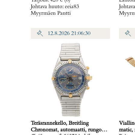
Tarjous
:
420 €
(8)
Lähtöh
2016,
Johtava huuto:
eeia83
Johtav
Myyrmäen Pantti
Myyrmä
12.8.2026 21:06:30
Teräsrannekello, Breitling
Viallin
Chronomat, automaatti, rungon
matic,