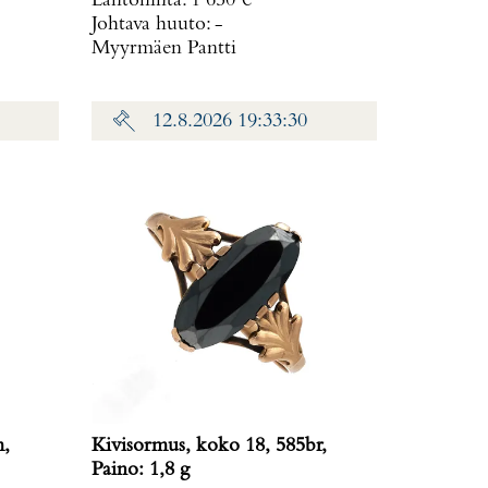
Lähtöhinta
:
1 650 €
Johtava huuto:
-
Myyrmäen Pantti
12.8.2026 19:33:30
m,
Kivisormus, koko 18, 585br,
Paino: 1,8 g