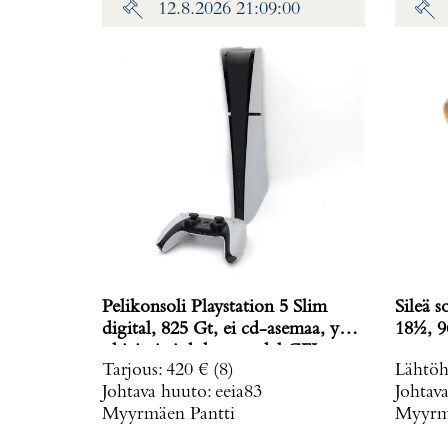
12.8.2026 21:09:00
Pelikonsoli Playstation 5 Slim
Sileä s
digital, 825 Gt, ei cd-asemaa, yksi
18½, 9
ohjain ja johdot, model CFI-
Tarjous
:
420 €
(8)
Lähtöh
2016,
Johtava huuto:
eeia83
Johtav
Myyrmäen Pantti
Myyrmä