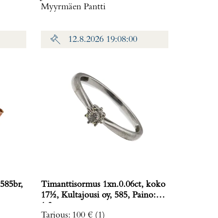
Myyrmäen Pantti
12.8.2026 19:08:00
585br,
Timanttisormus 1xn.0.06ct, koko
17½, Kultajousi oy, 585, Paino:
1,3 g
Tarjous
:
100 €
(1)