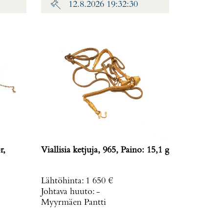
12.8.2026 19:32:30
r,
Viallisia ketjuja, 965, Paino: 15,1 g
Lähtöhinta
:
1 650 €
Johtava huuto:
-
Myyrmäen Pantti