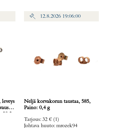
12.8.2026 19:06:00
 leveys
Neljä korvakorun taustaa, 585,
vausta
Paino: 0,4 g
: 38,2
Tarjous
:
32 €
(1)
Johtava huuto:
mrozek94