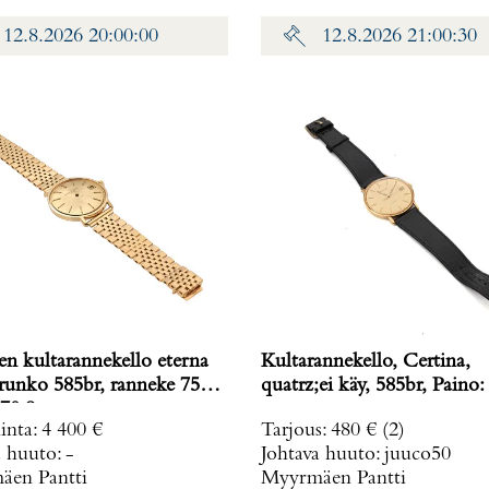
12.8.2026 20:00:00
12.8.2026 21:00:30
en kultarannekello eterna
Kultarannekello, Certina,
 runko 585br, ranneke 750,
quatrz;ei käy, 585br, Paino:
70,8 g
inta
:
4 400 €
Tarjous
:
480 €
(2)
a huuto:
-
Johtava huuto:
juuco50
en Pantti
Myyrmäen Pantti