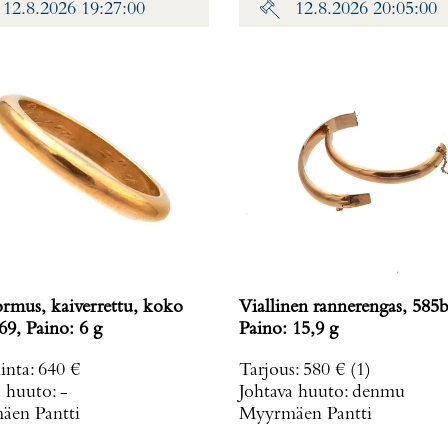
12.8.2026 19:27:00
12.8.2026 20:05:00
ormus, kaiverrettu, koko
Viallinen rannerengas, 585b
69, Paino: 6 g
Paino: 15,9 g
inta
:
640 €
Tarjous
:
580 €
(1)
a huuto:
-
Johtava huuto:
denmu
en Pantti
Myyrmäen Pantti