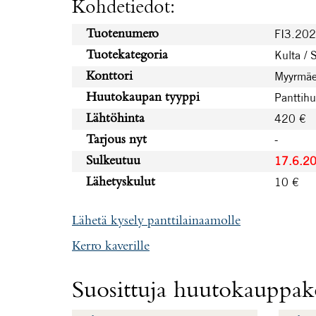
Kohdetiedot:
FI3.20
Tuotenumero
Kulta / 
Tuotekategoria
Myyrmäe
Konttori
Panttih
Huutokaupan tyyppi
420 €
Lähtöhinta
-
Tarjous nyt
17.6.2
Sulkeutuu
10 €
Lähetyskulut
Lähetä kysely panttilainaamolle
Kerro kaverille
Suosittuja huutokauppako