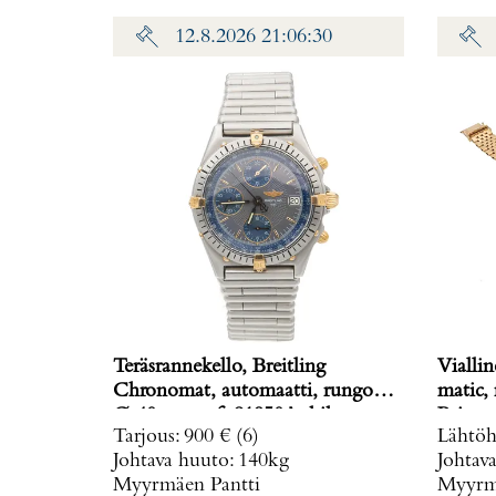
12.8.2026 21:06:30
Teräsrannekello, Breitling
Viallin
Chronomat, automaatti, rungon
matic,
Ø 40mm, ref. 81950A, hihnan
Paino: 
Tarjous
:
900 €
(6)
Lähtöh
pituus 160mm, nupista pala
Johtava huuto:
140kg
Johtav
irronnut, hihnan kiinnitys löysä,
Myyrmäen Pantti
Myyrmä
laatikko, Paino: 0 g