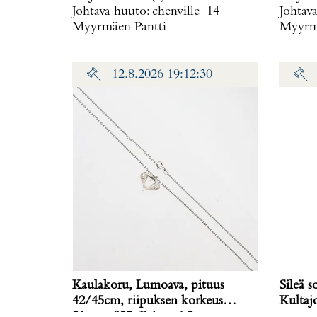
Johtava huuto:
chenville_14
Johtav
Myyrmäen Pantti
Myyrmä
12.8.2026 19:12:30
Kaulakoru, Lumoava, pituus
Sileä 
42/45cm, riipuksen korkeus
Kultajo
21mm, 925, Paino: 4,2 g