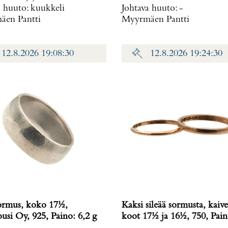
a huuto:
kuukkeli
Johtava huuto:
-
en Pantti
Myyrmäen Pantti
12.8.2026 19:08:30
12.8.2026 19:24:30
sormus, koko 17½,
Kaksi sileää sormusta, kaive
usi Oy, 925, Paino: 6,2 g
koot 17½ ja 16½, 750, Pain
g