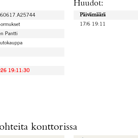
Huudot:
260617.A25744
Päivämäärä
17/6 19:11
Sormukset
n Pantti
uutokauppa
026 19:11:30
hteita konttorissa