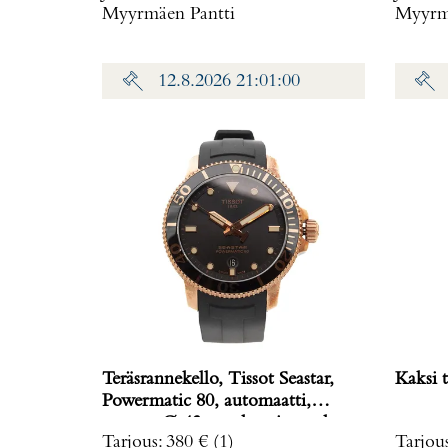
Myyrmäen Pantti
Myyrmä
12.8.2026 21:01:00
Teräsrannekello, Tissot Seastar,
Kaksi t
Powermatic 80, automaatti,
rungon Ø 43mm, kumiranneke,
Tarjous
:
380 €
(1)
Tarjou
ref. T120407A,