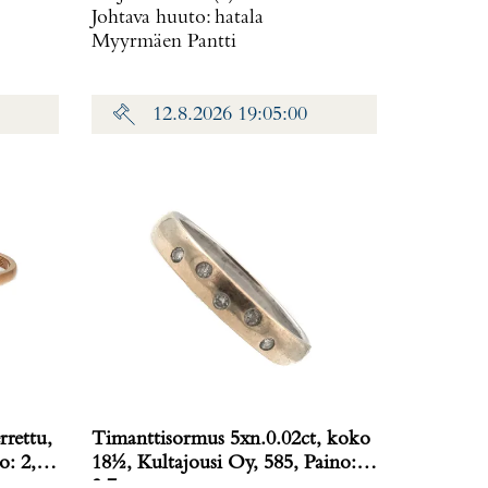
Johtava huuto:
hatala
Myyrmäen Pantti
12.8.2026 19:05:00
rrettu,
Timanttisormus 5xn.0.02ct, koko
o: 2,5
18½, Kultajousi Oy, 585, Paino:
3,7 g