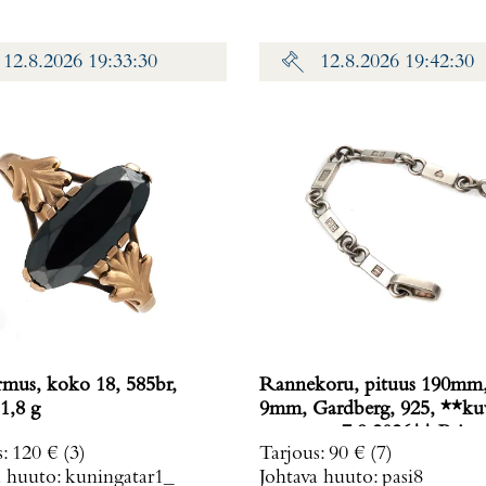
12.8.2026 19:33:30
12.8.2026 19:42:30
rmus, koko 18, 585br,
Rannekoru, pituus 190mm,
1,8 g
9mm, Gardberg, 925, **ku
muutettu 7.9.2026** Paino
s
:
120 €
(3)
Tarjous
:
90 €
(7)
g
a huuto:
kuningatar1_
Johtava huuto:
pasi8