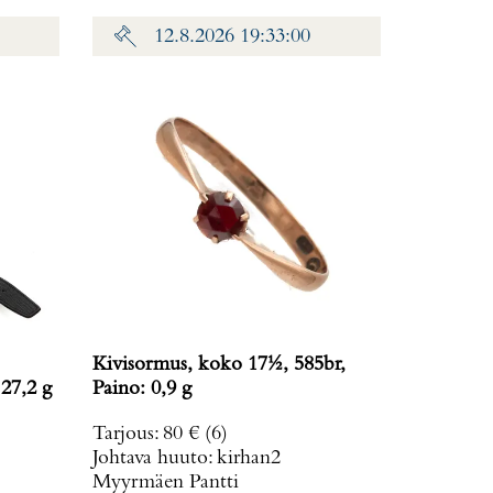
12.8.2026 19:33:00
Kivisormus, koko 17½, 585br,
 27,2 g
Paino: 0,9 g
Tarjous
:
80 €
(6)
Johtava huuto:
kirhan2
Myyrmäen Pantti