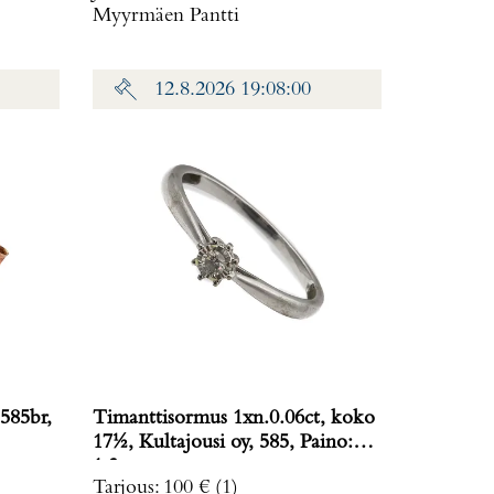
Myyrmäen Pantti
12.8.2026 19:08:00
585br,
Timanttisormus 1xn.0.06ct, koko
17½, Kultajousi oy, 585, Paino:
1,3 g
Tarjous
:
100 €
(1)