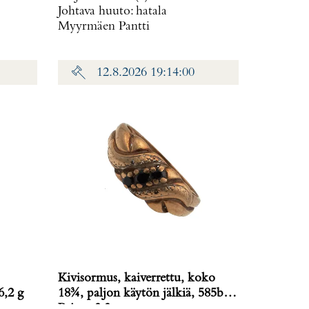
Johtava huuto:
hatala
Myyrmäen Pantti
12.8.2026 19:14:00
Kivisormus, kaiverrettu, koko
6,2 g
18¾, paljon käytön jälkiä, 585br,
Paino: 3,3 g