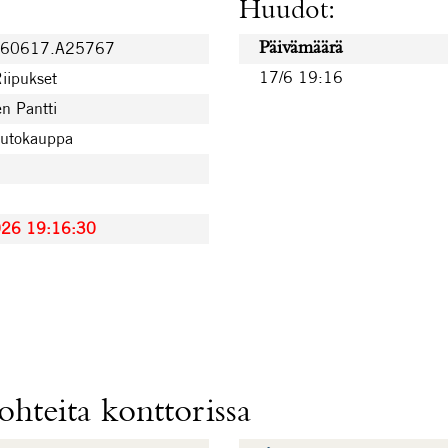
Huudot:
260617.A25767
Päivämäärä
17/6 19:16
Riipukset
n Pantti
uutokauppa
026 19:16:30
hteita konttorissa