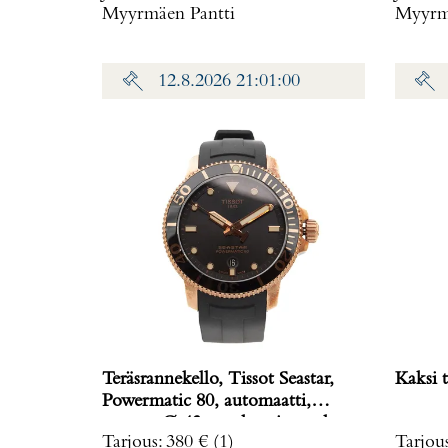
Myyrmäen Pantti
Myyrmä
12.8.2026 21:01:00
Teräsrannekello, Tissot Seastar,
Kaksi t
Powermatic 80, automaatti,
rungon Ø 43mm, kumiranneke,
Tarjous
:
380 €
(1)
Tarjou
ref. T120407A,