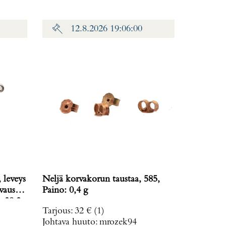
12.8.2026 19:06:00
 leveys
Neljä korvakorun taustaa, 585,
vausta
Paino: 0,4 g
: 38,2
Tarjous
:
32 €
(1)
Johtava huuto:
mrozek94