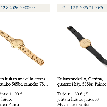
12.8.2026 20:00:00
12.8.2026 21:00:30
en kultarannekello eterna
Kultarannekello, Certina,
 runko 585br, ranneke 750,
quatrz;ei käy, 585br, Paino:
70,8 g
inta
:
4 400 €
Tarjous
:
480 €
(2)
a huuto:
-
Johtava huuto:
juuco50
en Pantti
Myyrmäen Pantti