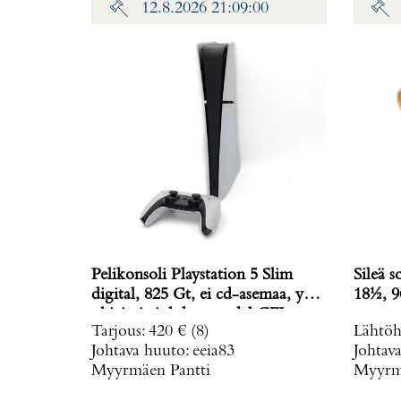
12.8.2026 21:09:00
Pelikonsoli Playstation 5 Slim
Sileä s
digital, 825 Gt, ei cd-asemaa, yksi
18½, 9
ohjain ja johdot, model CFI-
Tarjous
:
420 €
(8)
Lähtöh
2016,
Johtava huuto:
eeia83
Johtav
Myyrmäen Pantti
Myyrmä