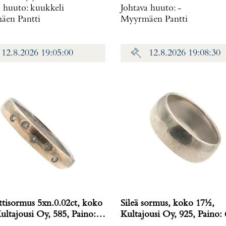
a huuto:
kuukkeli
Johtava huuto:
-
en Pantti
Myyrmäen Pantti
12.8.2026 19:05:00
12.8.2026 19:08:30
tisormus 5xn.0.02ct, koko
Sileä sormus, koko 17½,
ultajousi Oy, 585, Paino:
Kultajousi Oy, 925, Paino: 