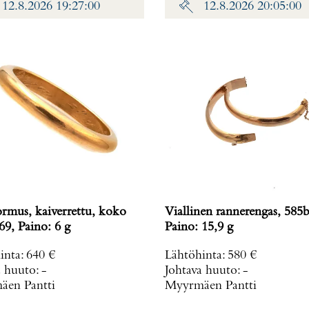
12.8.2026 19:27:00
12.8.2026 20:05:00
ormus, kaiverrettu, koko
Viallinen rannerengas, 585b
69, Paino: 6 g
Paino: 15,9 g
inta
:
640 €
Lähtöhinta
:
580 €
a huuto:
-
Johtava huuto:
-
en Pantti
Myyrmäen Pantti