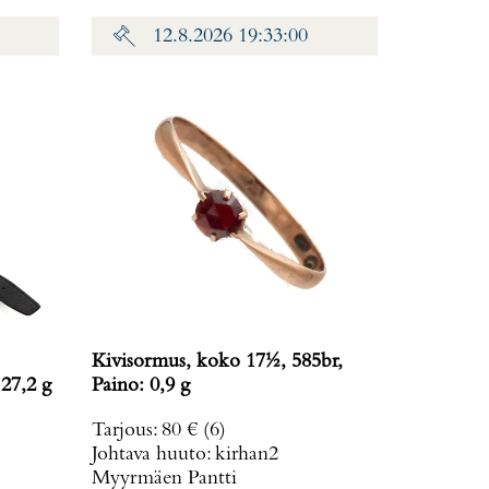
12.8.2026 19:33:00
Kivisormus, koko 17½, 585br,
 27,2 g
Paino: 0,9 g
Tarjous
:
80 €
(6)
Johtava huuto:
kirhan2
Myyrmäen Pantti