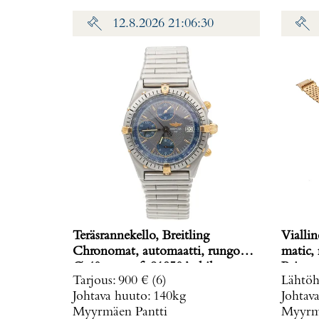
12.8.2026 21:06:30
Teräsrannekello, Breitling
Viallin
Chronomat, automaatti, rungon
matic,
Ø 40mm, ref. 81950A, hihnan
Paino: 
Tarjous
:
900 €
(6)
Lähtöh
pituus 160mm, nupista pala
Johtava huuto:
140kg
Johtav
irronnut, hihnan kiinnitys löysä,
Myyrmäen Pantti
Myyrmä
laatikko, Paino: 0 g