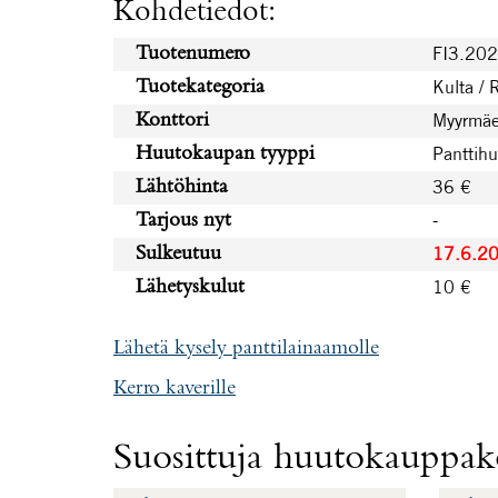
Kohdetiedot:
FI3.20
Tuotenumero
Kulta / 
Tuotekategoria
Myyrmäe
Konttori
Panttih
Huutokaupan tyyppi
36 €
Lähtöhinta
-
Tarjous nyt
17.6.2
Sulkeutuu
10 €
Lähetyskulut
Lähetä kysely panttilainaamolle
Kerro kaverille
Suosittuja huutokauppako