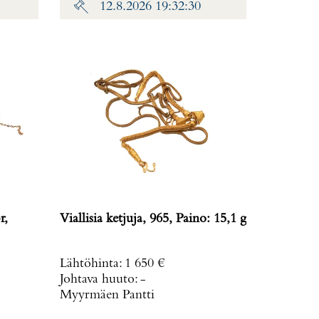
12.8.2026 19:32:30
r,
Viallisia ketjuja, 965, Paino: 15,1 g
Lähtöhinta
:
1 650 €
Johtava huuto:
-
Myyrmäen Pantti