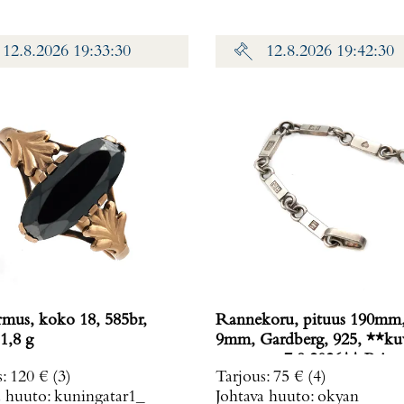
12.8.2026 19:33:30
12.8.2026 19:42:30
rmus, koko 18, 585br,
Rannekoru, pituus 190mm,
1,8 g
9mm, Gardberg, 925, **ku
muutettu 7.9.2026** Paino
s
:
120 €
(3)
Tarjous
:
75 €
(4)
g
a huuto:
kuningatar1_
Johtava huuto:
okyan