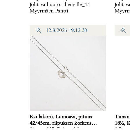
Johtava huuto:
chenville_14
Johtav
Myyrmäen Pantti
Myyrmä
12.8.2026 19:12:30
Kaulakoru, Lumoava, pituus
Timant
42/45cm, riipuksen korkeus
18½, K
21mm, 925, Paino: 4,2 g
3,7 g