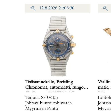
12.8.2026 21:06:30
Teräsrannekello, Breitling
Viallin
Chronomat, automaatti, rungon
matic,
Ø 40mm, ref. 81950A, hihnan
Paino: 
Tarjous
:
880 €
(5)
Lähtöh
pituus 160mm, nupista pala
Johtava huuto:
robiwatch
Johtav
irronnut, hihnan kiinnitys löysä,
Myyrmäen Pantti
Myyrmä
laatikko, Paino: 0 g