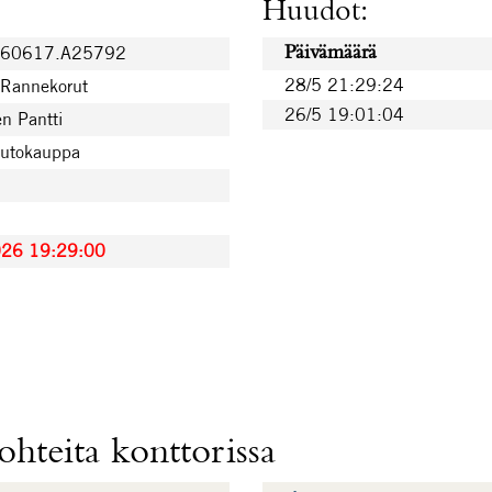
Huudot:
260617.A25792
Päivämäärä
28/5 21:29:24
 Rannekorut
26/5 19:01:04
n Pantti
uutokauppa
026 19:29:00
hteita konttorissa