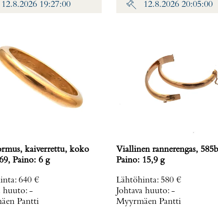
12.8.2026 19:27:00
12.8.2026 20:05:00
ormus, kaiverrettu, koko
Viallinen rannerengas, 585b
69, Paino: 6 g
Paino: 15,9 g
inta
:
640 €
Lähtöhinta
:
580 €
a huuto:
-
Johtava huuto:
-
en Pantti
Myyrmäen Pantti