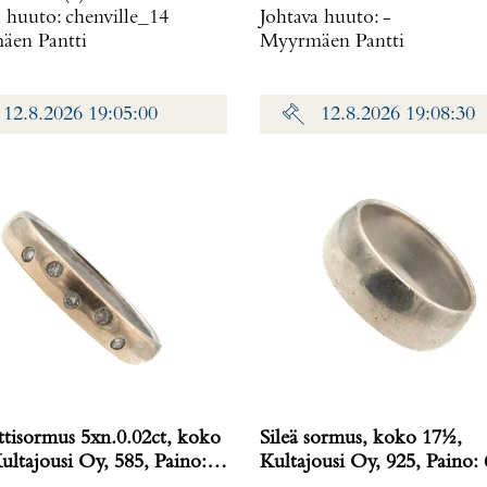
a huuto:
chenville_14
Johtava huuto:
-
en Pantti
Myyrmäen Pantti
12.8.2026 19:05:00
12.8.2026 19:08:30
tisormus 5xn.0.02ct, koko
Sileä sormus, koko 17½,
ultajousi Oy, 585, Paino:
Kultajousi Oy, 925, Paino: 