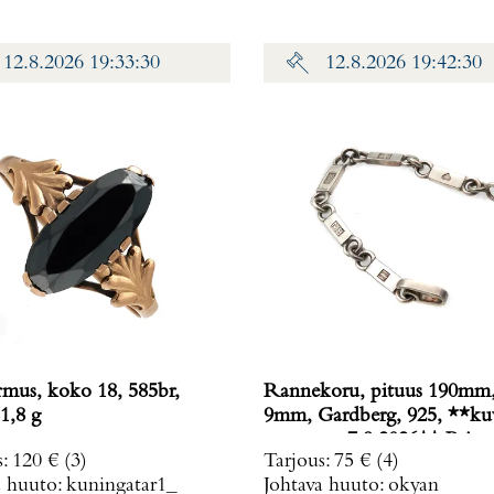
12.8.2026 19:33:30
12.8.2026 19:42:30
rmus, koko 18, 585br,
Rannekoru, pituus 190mm,
1,8 g
9mm, Gardberg, 925, **ku
muutettu 7.9.2026** Paino
s
:
120 €
(3)
Tarjous
:
75 €
(4)
g
a huuto:
kuningatar1_
Johtava huuto:
okyan