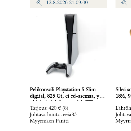
12.8.2026 21:09:00
Pelikonsoli Playstation 5 Slim
Sileä s
digital, 825 Gt, ei cd-asemaa, yksi
18½, 9
ohjain ja johdot, model CFI-
Tarjous
:
420 €
(8)
Lähtöh
2016,
Johtava huuto:
eeia83
Johtav
Myyrmäen Pantti
Myyrmä