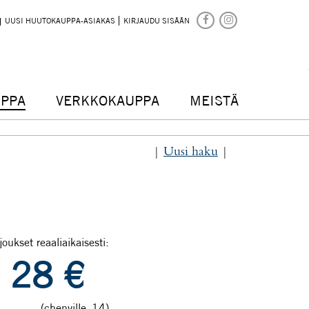
UUSI HUUTOKAUPPA-ASIAKAS
KIRJAUDU SISÄÄN
PPA
VERKKOKAUPPA
MEISTÄ
|
Uusi haku
|
joukset reaaliaikaisesti:
28
€
(chenville_14)