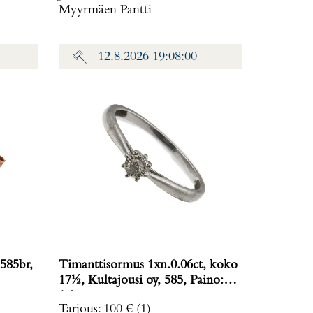
Myyrmäen Pantti
12.8.2026 19:08:00
585br,
Timanttisormus 1xn.0.06ct, koko
17½, Kultajousi oy, 585, Paino:
1,3 g
Tarjous
:
100 €
(1)