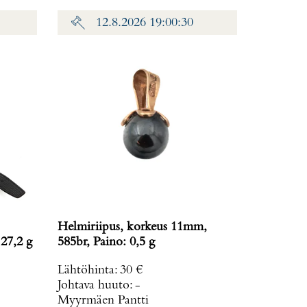
12.8.2026 19:00:30
Helmiriipus, korkeus 11mm,
 27,2 g
585br, Paino: 0,5 g
Lähtöhinta
:
30 €
Johtava huuto:
-
Myyrmäen Pantti