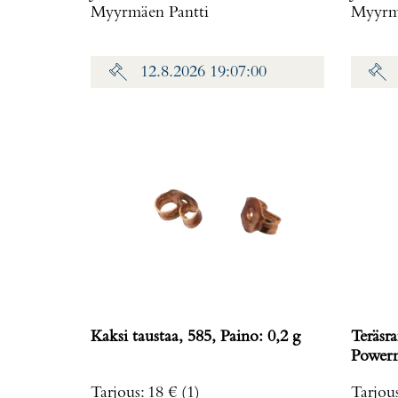
Myyrmäen Pantti
Myyrmä
12.8.2026 19:07:00
Kaksi taustaa, 585, Paino: 0,2 g
Teräsra
Powerm
rungo
Tarjous
:
18 €
(1)
Tarjou
ref. T