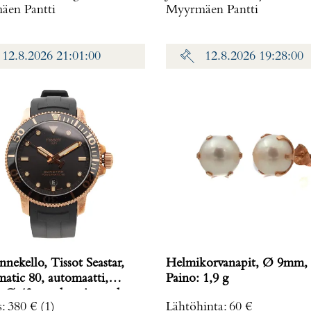
en Pantti
Myyrmäen Pantti
12.8.2026 21:01:00
12.8.2026 19:28:00
nnekello, Tissot Seastar,
Helmikorvanapit, Ø 9mm, 
atic 80, automaatti,
Paino: 1,9 g
n Ø 43mm, kumiranneke,
s
:
380 €
(1)
Lähtöhinta
:
60 €
120407A,