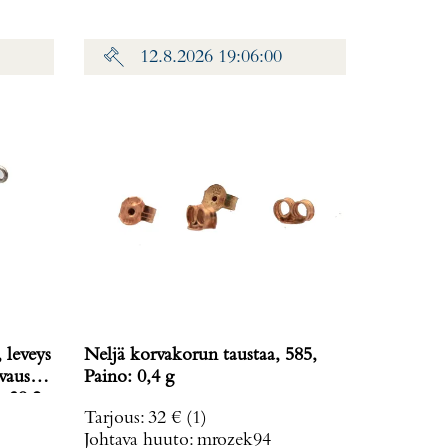
12.8.2026 19:06:00
 leveys
Neljä korvakorun taustaa, 585,
vausta
Paino: 0,4 g
: 38,2
Tarjous
:
32 €
(1)
Johtava huuto:
mrozek94