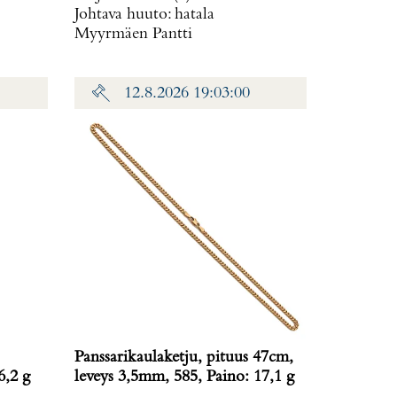
Johtava huuto:
hatala
Myyrmäen Pantti
12.8.2026 19:03:00
Panssarikaulaketju, pituus 47cm,
6,2 g
leveys 3,5mm, 585, Paino: 17,1 g