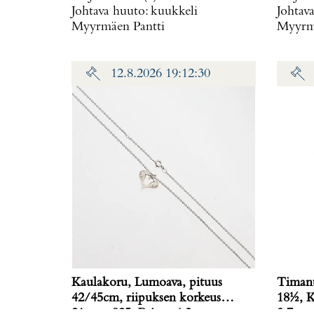
Johtava huuto:
kuukkeli
Johtav
Myyrmäen Pantti
Myyrmä
12.8.2026 19:12:30
Kaulakoru, Lumoava, pituus
Timant
42/45cm, riipuksen korkeus
18½, K
21mm, 925, Paino: 4,2 g
3,7 g