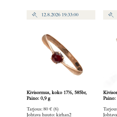
12.8.2026 19:33:00
Kivisormus, koko 17½, 585br,
Kiviso
Paino: 0,9 g
Paino: 
Tarjous
:
80 €
(6)
Tarjou
Johtava huuto:
kirhan2
Johtav