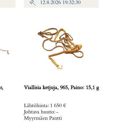
12.8.2026 19:32:30
r,
Viallisia ketjuja, 965, Paino: 15,1 g
Lähtöhinta
:
1 650 €
Johtava huuto:
-
Myyrmäen Pantti