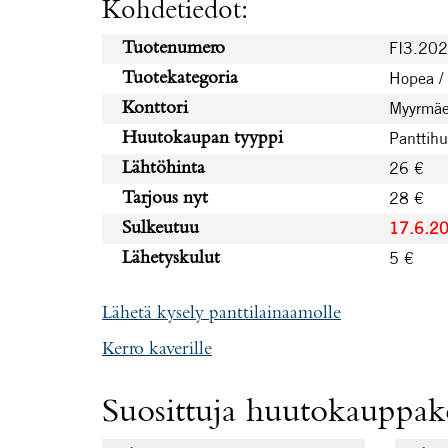
Kohdetiedot:
FI3.20
Tuotenumero
Hopea /
Tuotekategoria
Myyrmäe
Konttori
Panttih
Huutokaupan tyyppi
26 €
Lähtöhinta
28 €
Tarjous nyt
17.6.2
Sulkeutuu
5 €
Lähetyskulut
Lähetä kysely panttilainaamolle
Kerro kaverille
Suosittuja huutokauppako