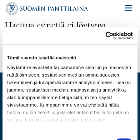
Navigat
Haettua esinettä ei löytynyt
Olet antanut virheellisen osoitteen tai kyseinen esine on poistettu
huutokaupasta.
Uusi haku
Tämä sivusto käyttää evästeitä
Käytämme evästeitä tarjoamamme sisällön ja mainosten
räätälöimiseen, sosiaalisen median ominaisuuksien
tukemiseen ja kävijämäärämme analysoimiseen. Lisäksi
jaamme sosiaalisen median, mainosalan ja analytiikka-
alan kumppaneillemme tietoja siitä, miten käytät
ARVIO
sivustoamme. Kumppanimme voivat yhdistää näitä
LAINAA
tietoja muihin tietoihin, joita olet antanut heille tai joita on
MYY
kerätty, kun olet käyttänyt heidän palvelujaan.
HUUTOKAUPPA
VERKKOKAUPPA
Suostumuksen