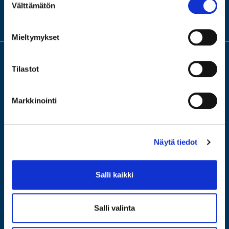
MEISTÄ
Välttämätön
valinta
KONTTORIMME
Mieltymykset
Tilastot
Meillä saat arvion ja lainaa arvotavaroistasi. Turvallinen ja fiksu laina,
ilman riskiä velkakierteestä. Tervetuloa älykkäämpään panttiin, jossa
lainaat itseltäsi. Tervetuloa johonkin neljästä
Markkinointi
konttoristamme ilmaiseen arviointiin!
Näytä tiedot
Salli kaikki
Salli valinta