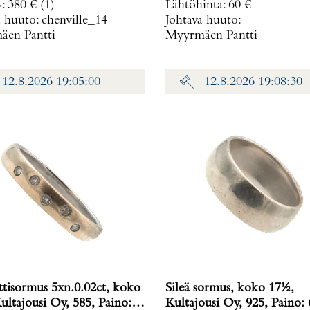
s
:
380 €
(1)
Lähtöhinta
:
60 €
120407A,
a huuto:
chenville_14
Johtava huuto:
-
en Pantti
Myyrmäen Pantti
12.8.2026 19:05:00
12.8.2026 19:08:30
tisormus 5xn.0.02ct, koko
Sileä sormus, koko 17½,
ultajousi Oy, 585, Paino:
Kultajousi Oy, 925, Paino: 