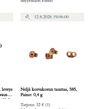
Myyrmäen Pantti
12.8.2026 19:06:00
 leveys
Neljä korvakorun taustaa, 585,
vausta
Paino: 0,4 g
: 38,2
Tarjous
:
32 €
(1)