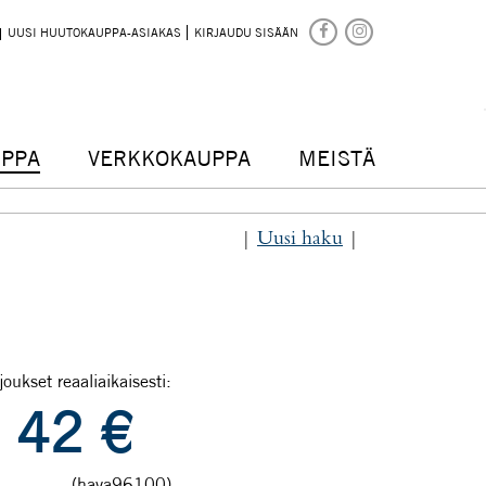
UUSI HUUTOKAUPPA-ASIAKAS
KIRJAUDU SISÄÄN
PPA
VERKKOKAUPPA
MEISTÄ
|
Uusi haku
|
joukset reaaliaikaisesti:
42
€
(hava96100)