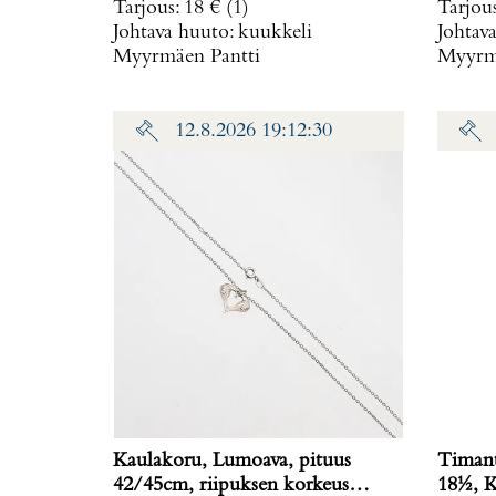
Tarjous
:
18 €
(1)
Tarjou
ref. T
Johtava huuto:
kuukkeli
Johtav
Myyrmäen Pantti
Myyrmä
12.8.2026 19:12:30
Kaulakoru, Lumoava, pituus
Timant
42/45cm, riipuksen korkeus
18½, K