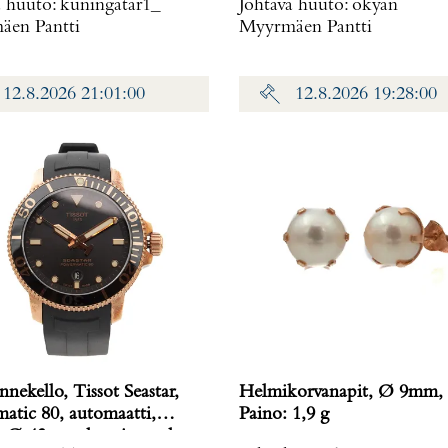
a huuto:
kuningatar1_
Johtava huuto:
okyan
en Pantti
Myyrmäen Pantti
12.8.2026 21:01:00
12.8.2026 19:28:00
nnekello, Tissot Seastar,
Helmikorvanapit, Ø 9mm, 
atic 80, automaatti,
Paino: 1,9 g
n Ø 43mm, kumiranneke,