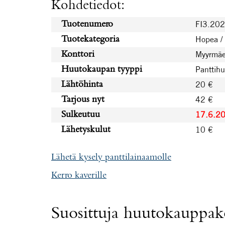
Kohdetiedot:
FI3.20
Tuotenumero
Hopea /
Tuotekategoria
Myyrmäe
Konttori
Panttih
Huutokaupan tyyppi
20 €
Lähtöhinta
42 €
Tarjous nyt
17.6.2
Sulkeutuu
10 €
Lähetyskulut
Lähetä kysely panttilainaamolle
Kerro kaverille
Suosittuja huutokauppako