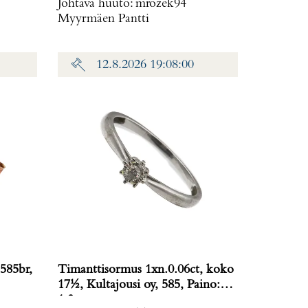
Johtava huuto:
mrozek94
Myyrmäen Pantti
12.8.2026 19:08:00
585br,
Timanttisormus 1xn.0.06ct, koko
17½, Kultajousi oy, 585, Paino:
1,3 g