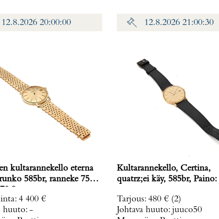
12.8.2026 20:00:00
12.8.2026 21:00:30
en kultarannekello eterna
Kultarannekello, Certina,
 runko 585br, ranneke 750,
quatrz;ei käy, 585br, Paino:
70,8 g
inta
:
4 400 €
Tarjous
:
480 €
(2)
a huuto:
-
Johtava huuto:
juuco50