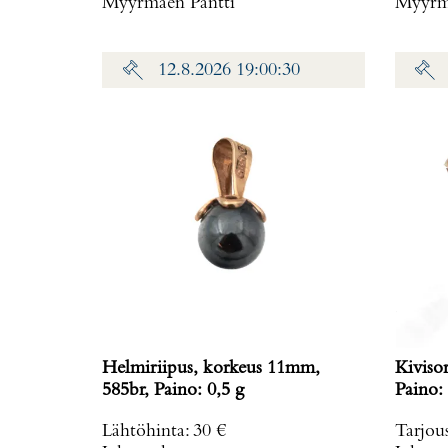
Myyrmäen Pantti
Myyrmä
laatikko, Paino: 0 g
12.8.2026 19:00:30
Helmiriipus, korkeus 11mm,
Kiviso
585br, Paino: 0,5 g
Paino: 
Lähtöhinta
:
30 €
Tarjou