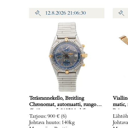
12.8.2026 21:06:30
Teräsrannekello, Breitling
Viallin
Chronomat, automaatti, rungon
matic,
Ø 40mm, ref. 81950A, hihnan
Paino: 
Tarjous
:
900 €
(6)
Lähtöh
pituus 160mm, nupista pala
Johtava huuto:
140kg
Johtav
irronnut, hihnan kiinnitys löysä,