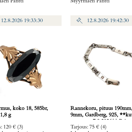
en Pantti
Myyrmäen Pantti
12.8.2026 19:33:30
12.8.2026 19:42:30
rmus, koko 18, 585br,
Rannekoru, pituus 190mm,
1,8 g
9mm, Gardberg, 925, **ku
muutettu 7.9.2026** Paino
s
:
120 €
(3)
Tarjous
:
75 €
(4)
g