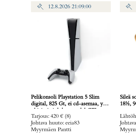
12.8.2026 21:09:00
Pelikonsoli Playstation 5 Slim
Sileä s
digital, 825 Gt, ei cd-asemaa, yksi
18½, 9
ohjain ja johdot, model CFI-
Tarjous
:
420 €
(8)
Lähtöh
2016,
Johtava huuto:
eeia83
Johtav
Myyrmäen Pantti
Myyrmä