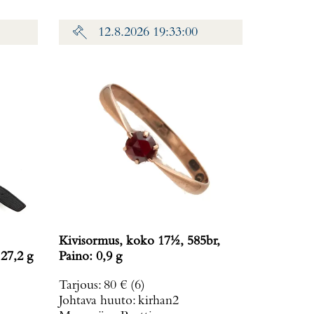
12.8.2026 19:33:00
Kivisormus, koko 17½, 585br,
 27,2 g
Paino: 0,9 g
Tarjous
:
80 €
(6)
Johtava huuto:
kirhan2