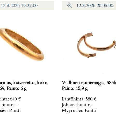
12.8.2026 19:27:00
12.8.2026 20:05:00
ormus, kaiverrettu, koko
Viallinen rannerengas, 585b
69, Paino: 6 g
Paino: 15,9 g
inta
:
640 €
Lähtöhinta
:
580 €
a huuto:
-
Johtava huuto:
-
en Pantti
Myyrmäen Pantti