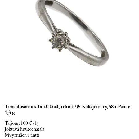
Timanttisormus 1xn.0.06ct, koko 17½, Kultajousi oy, 585, Paino:
1,3 g
Tarjous
:
100 €
(1)
Johtava huuto:
hatala
Myyrmäen Pantti