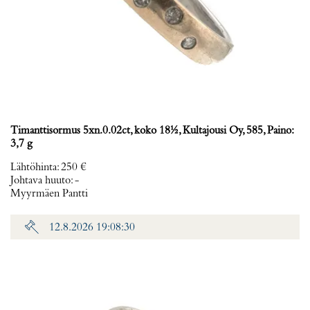
Timanttisormus 5xn.0.02ct, koko 18½, Kultajousi Oy, 585, Paino:
3,7 g
Lähtöhinta
:
250 €
Johtava huuto:
-
Myyrmäen Pantti
12.8.2026 19:08:30