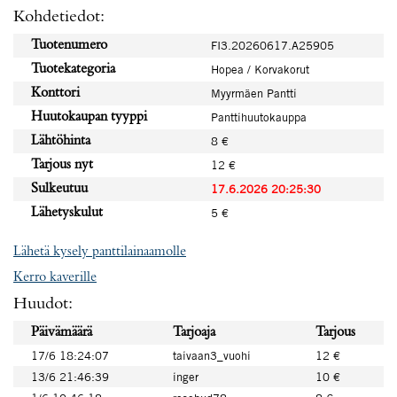
Kohdetiedot:
Tuotenumero
FI3.20260617.A25905
Tuotekategoria
Hopea / Korvakorut
Konttori
Myyrmäen Pantti
Huutokaupan tyyppi
Panttihuutokauppa
Lähtöhinta
8 €
Tarjous nyt
12 €
Sulkeutuu
17.6.2026 20:25:30
Lähetyskulut
5 €
Lähetä kysely panttilainaamolle
Kerro kaverille
Huudot:
Päivämäärä
Tarjoaja
Tarjous
17/6 18:24:07
taivaan3_vuohi
12 €
13/6 21:46:39
inger
10 €