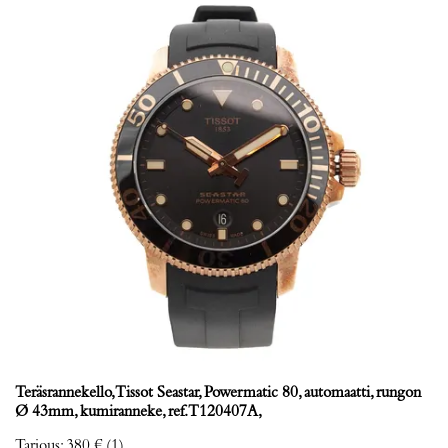
Teräsrannekello, Tissot Seastar, Powermatic 80, automaatti, rungon
Ø 43mm, kumiranneke, ref. T120407A,
Tarjous
:
380 €
(1)