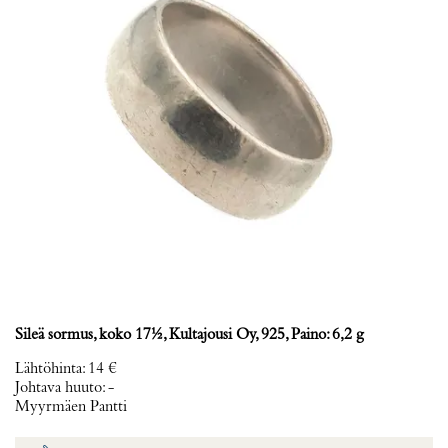
Sileä sormus, koko 17½, Kultajousi Oy, 925, Paino: 6,2 g
Lähtöhinta
:
14 €
Johtava huuto:
-
Myyrmäen Pantti