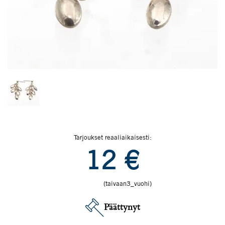
Tarjoukset reaaliaikaisesti:
12
€
(taivaan3_vuohi)
Päättynyt