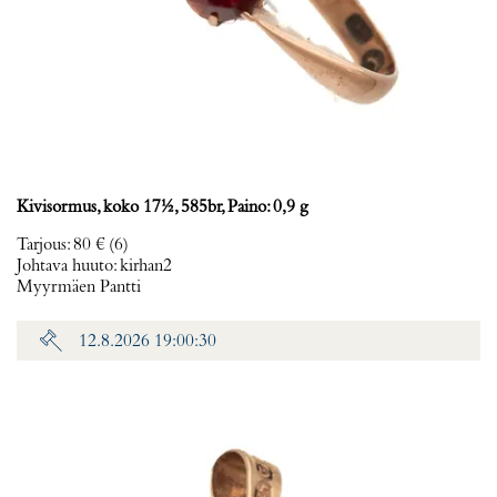
Kivisormus, koko 17½, 585br, Paino: 0,9 g
Tarjous
:
80 €
(6)
Johtava huuto:
kirhan2
Myyrmäen Pantti
12.8.2026 19:00:30