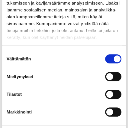
tukemiseen ja kävijämäärämme analysoimiseen. Lisäksi
jaamme sosiaalisen median, mainosalan ja analytiikka-
alan kumppaneillemme tietoja siitä, miten käytät
sivustoamme. Kumppanimme voivat yhdistää näitä
tietoja muihin tietoihin, joita olet antanut heille tai joita on
kerätty, kun olet käyttänyt heidän palvelujaan.
Suostumuksen
Välttämätön
valinta
Mieltymykset
Tilastot
Markkinointi
Kivisormus, koko 18, 585br, Paino: 1,8 g