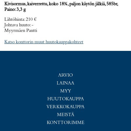
Kivisormus, kaiverrettu, koko 18¾, paljon käytön jälkiä, 585br,
Paino: 3,3 g
Lähtöhinta
:
210 €
Johtava huuto:
-
Myyrmäen Pantti
Katso konttorin muut huutokauppakohteet
ARVIO
LAINAA
MYY
HUUTOKAUPPA
VERKKOKAUPPA
MEISTÄ
KONTTORIMME