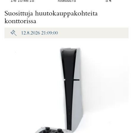
1/6 10:46:18
rosebud78
8 €
Suosittuja huutokauppakohteita
konttorissa
12.8.2026 21:09:00