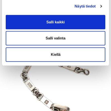
Näytä tiedot
Tarjous
:
120 €
(3)
Johtava huuto:
kuningatar1_
Myyrmäen Pantti
Salli kaikki
12.8.2026 19:42:30
Salli valinta
Kiellä