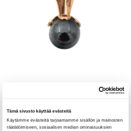
Helmiriipus, korkeus 11mm, 585br, Paino: 0,5 g
Lähtöhinta
:
30 €
Johtava huuto:
-
Tämä sivusto käyttää evästeitä
Myyrmäen Pantti
Käytämme evästeitä tarjoamamme sisällön ja mainosten
räätälöimiseen, sosiaalisen median ominaisuuksien
12.8.2026 19:33:30