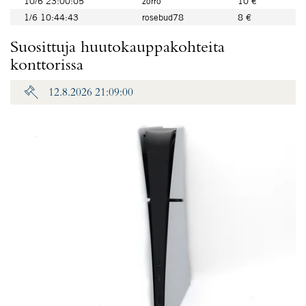
10/6 23:00:05
zorro
10 €
1/6 10:44:43
rosebud78
8 €
Suosittuja huutokauppakohteita
konttorissa
12.8.2026 21:09:00