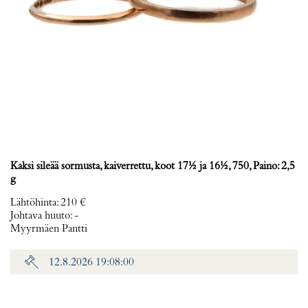
Kaksi sileää sormusta, kaiverrettu, koot 17½ ja 16½, 750, Paino: 2,5
g
Lähtöhinta
:
210 €
Johtava huuto:
-
Myyrmäen Pantti
12.8.2026 19:08:00