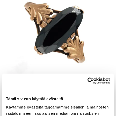
Kivisormus, koko 18, 585br, Paino: 1,8 g
Tarjous
:
120 €
(3)
Tämä sivusto käyttää evästeitä
Johtava huuto:
kuningatar1_
Myyrmäen Pantti
Käytämme evästeitä tarjoamamme sisällön ja mainosten
räätälöimiseen, sosiaalisen median ominaisuuksien