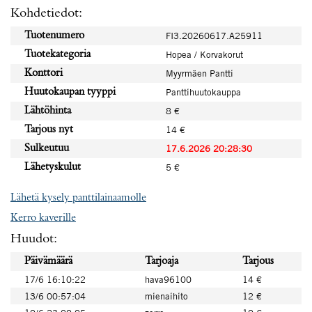
Kohdetiedot:
Tuotenumero
FI3.20260617.A25911
Tuotekategoria
Hopea / Korvakorut
Konttori
Myyrmäen Pantti
Huutokaupan tyyppi
Panttihuutokauppa
Lähtöhinta
8 €
Tarjous nyt
14 €
Sulkeutuu
17.6.2026 20:28:30
Lähetyskulut
5 €
Lähetä kysely panttilainaamolle
Kerro kaverille
Huudot:
Päivämäärä
Tarjoaja
Tarjous
17/6 16:10:22
hava96100
14 €
13/6 00:57:04
mienaihito
12 €