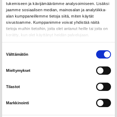
12.8.2026 19:00:30
tukemiseen ja kävijämäärämme analysoimiseen. Lisäksi
jaamme sosiaalisen median, mainosalan ja analytiikka-
alan kumppaneillemme tietoja siitä, miten käytät
sivustoamme. Kumppanimme voivat yhdistää näitä
tietoja muihin tietoihin, joita olet antanut heille tai joita on
kerätty, kun olet käyttänyt heidän palvelujaan.
Suostumuksen
Välttämätön
valinta
Mieltymykset
Tilastot
Markkinointi