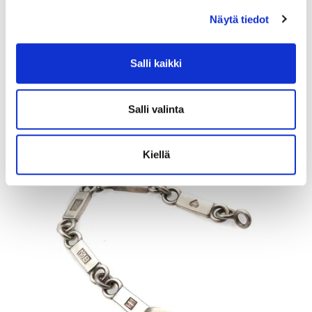
Helmiriipus, korkeus 11mm, 585br, Paino: 0,5 g
Näytä tiedot
Lähtöhinta
:
30 €
Johtava huuto:
-
Myyrmäen Pantti
Salli kaikki
12.8.2026 19:42:30
Salli valinta
Kiellä