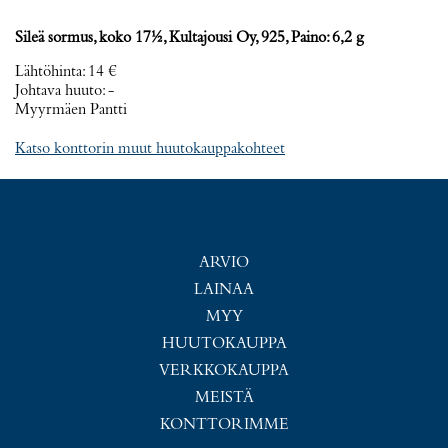
Sileä sormus, koko 17½, Kultajousi Oy, 925, Paino: 6,2 g
Lähtöhinta
:
14 €
Johtava huuto:
-
Myyrmäen Pantti
Katso konttorin muut huutokauppakohteet
ARVIO
LAINAA
MYY
HUUTOKAUPPA
VERKKOKAUPPA
MEISTÄ
KONTTORIMME