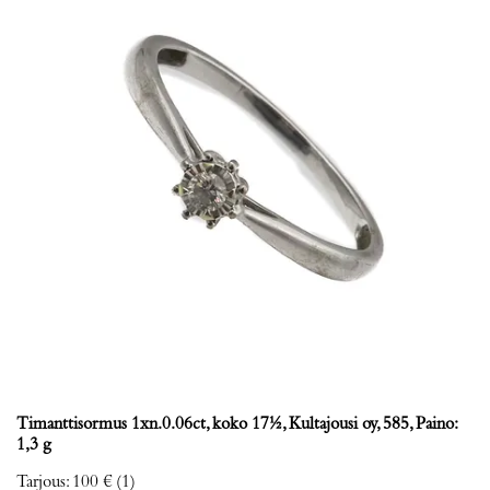
Timanttisormus 1xn.0.06ct, koko 17½, Kultajousi oy, 585, Paino:
1,3 g
Tarjous
:
100 €
(1)