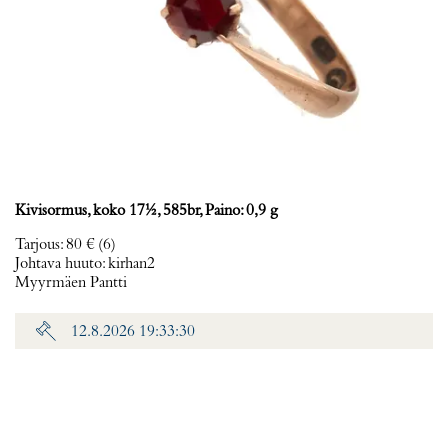
Kivisormus, koko 17½, 585br, Paino: 0,9 g
Tarjous
:
80 €
(6)
Johtava huuto:
kirhan2
Myyrmäen Pantti
12.8.2026 19:33:30