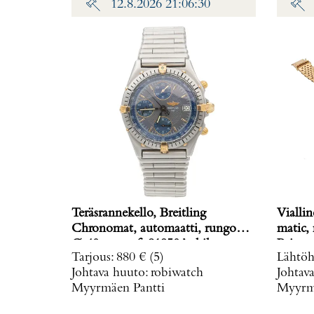
12.8.2026 21:06:30
Teräsrannekello, Breitling
Viallin
Chronomat, automaatti, rungon
matic,
Ø 40mm, ref. 81950A, hihnan
Paino: 
Tarjous
:
880 €
(5)
Lähtöh
pituus 160mm, nupista pala
Johtava huuto:
robiwatch
Johtav
irronnut, hihnan kiinnitys löysä,
Myyrmäen Pantti
Myyrmä
laatikko, Paino: 0 g