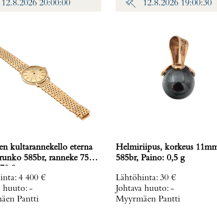
12.8.2026 20:00:00
12.8.2026 19:00:30
en kultarannekello eterna
Helmiriipus, korkeus 11m
 runko 585br, ranneke 750,
585br, Paino: 0,5 g
70,8 g
inta
:
4 400 €
Lähtöhinta
:
30 €
a huuto:
-
Johtava huuto:
-
en Pantti
Myyrmäen Pantti