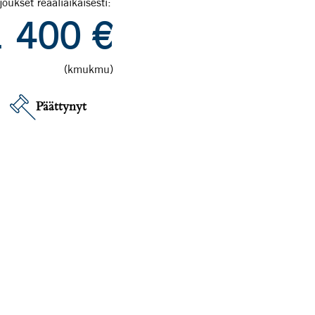
joukset reaaliaikaisesti:
1 400
€
(kmukmu)
Päättynyt