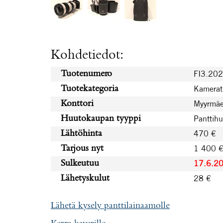
Kohdetiedot:
FI3.20
Tuotenumero
Kamerat 
Tuotekategoria
Myyrmäe
Konttori
Panttih
Huutokaupan tyyppi
470 €
Lähtöhinta
1 400 
Tarjous nyt
17.6.2
Sulkeutuu
28 €
Lähetyskulut
Lähetä kysely panttilainaamolle