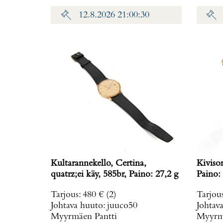
12.8.2026 21:00:30
Kultarannekello, Certina,
Kiviso
quatrz;ei käy, 585br, Paino: 27,2 g
Paino: 
Tarjous
:
480 €
(2)
Tarjou
Johtava huuto:
juuco50
Johtav
Myyrmäen Pantti
Myyrmä