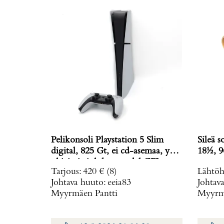
Pelikonsoli Playstation 5 Slim
Sileä s
digital, 825 Gt, ei cd-asemaa, yksi
18½, 9
ohjain ja johdot, model CFI-
Tarjous
:
420 €
(8)
Lähtöh
2016,
Johtava huuto:
eeia83
Johtav
Myyrmäen Pantti
Myyrmä