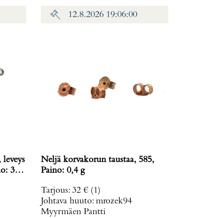
12.8.2026 19:06:00
 leveys
Neljä korvakorun taustaa, 585,
o: 38,2
Paino: 0,4 g
Tarjous
:
32 €
(1)
Johtava huuto:
mrozek94
Myyrmäen Pantti