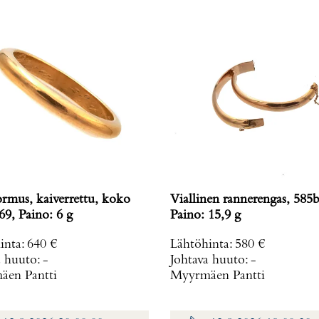
ormus, kaiverrettu, koko
Viallinen rannerengas, 585b
69, Paino: 6 g
Paino: 15,9 g
inta
:
640 €
Lähtöhinta
:
580 €
a huuto:
-
Johtava huuto:
-
en Pantti
Myyrmäen Pantti