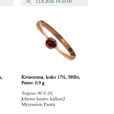
12.8.2026 19:33:00
m,
Kivisormus, koko 17½, 585br,
Paino: 0,9 g
Tarjous
:
80 €
(6)
Johtava huuto:
kirhan2
Myyrmäen Pantti