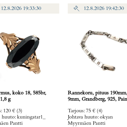
12.8.2026 19:33:30
12.8.2026 19:42:30
rmus, koko 18, 585br,
Rannekoru, pituus 190mm,
1,8 g
9mm, Grandberg, 925, Pain
g
s
:
120 €
(3)
Tarjous
:
75 €
(4)
a huuto:
kuningatar1_
Johtava huuto:
okyan
en Pantti
Myyrmäen Pantti