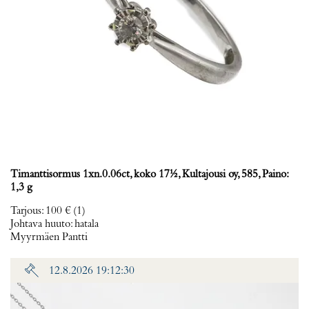
Timanttisormus 1xn.0.06ct, koko 17½, Kultajousi oy, 585, Paino:
1,3 g
Tarjous
:
100 €
(1)
Johtava huuto:
hatala
Myyrmäen Pantti
12.8.2026 19:12:30