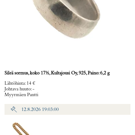
Sileä sormus, koko 17½, Kultajousi Oy, 925, Paino: 6,2 g
Lähtöhinta
:
14 €
Johtava huuto:
-
Myyrmäen Pantti
12.8.2026 19:03:00