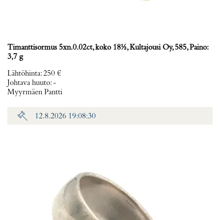
Timanttisormus 5xn.0.02ct, koko 18½, Kultajousi Oy, 585, Paino:
3,7 g
Lähtöhinta
:
250 €
Johtava huuto:
-
Myyrmäen Pantti
12.8.2026 19:08:30