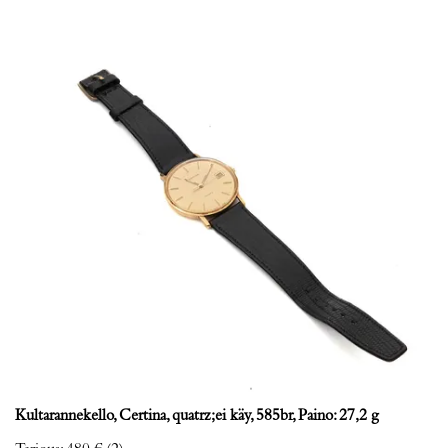
Kultarannekello, Certina, quatrz;ei käy, 585br, Paino: 27,2 g