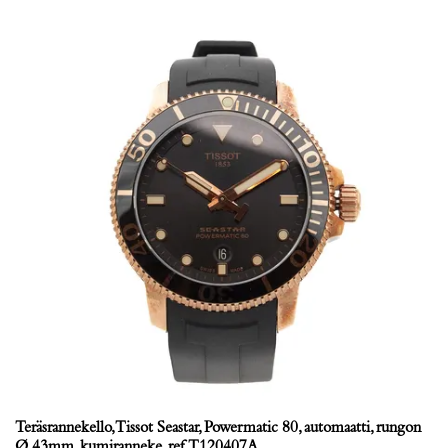
Teräsrannekello, Tissot Seastar, Powermatic 80, automaatti, rungon
Ø 43mm, kumiranneke, ref. T120407A,