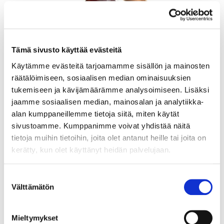
Tämä sivusto käyttää evästeitä
Käytämme evästeitä tarjoamamme sisällön ja mainosten
räätälöimiseen, sosiaalisen median ominaisuuksien
tukemiseen ja kävijämäärämme analysoimiseen. Lisäksi
jaamme sosiaalisen median, mainosalan ja analytiikka-
Kivisormus, koko 17½, 585br, Paino: 0,9 g
alan kumppaneillemme tietoja siitä, miten käytät
sivustoamme. Kumppanimme voivat yhdistää näitä
Tarjous
:
80 €
(6)
tietoja muihin tietoihin, joita olet antanut heille tai joita on
Johtava huuto:
kirhan2
Myyrmäen Pantti
kerätty, kun olet käyttänyt heidän palvelujaan.
12.8.2026 19:33:30
Suostumuksen
Välttämätön
valinta
Mieltymykset