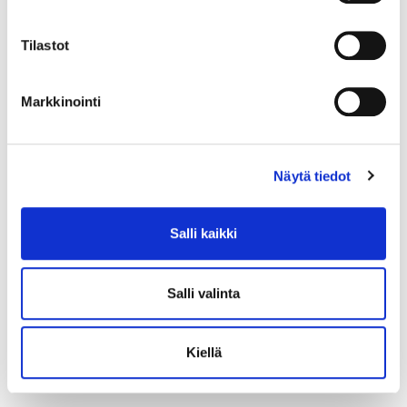
Tilastot
Markkinointi
Näytä tiedot
Salli kaikki
Salli valinta
Kivisormus, koko 18, 585br, Paino: 1,8 g
Tarjous
:
120 €
(3)
Kiellä
Johtava huuto:
kuningatar1_
Myyrmäen Pantti