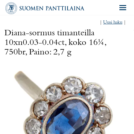
Navigat
|
Uusi haku
|
Diana-sormus timanteilla
10xn0.03-0.04ct, koko 16¼,
750br, Paino: 2,7 g