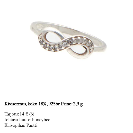
Kivisormus, koko 18¾, 925br, Paino: 2,9 g
Tarjous
:
14 €
(6)
Johtava huuto:
honeybee
Kaivopihan Pantti