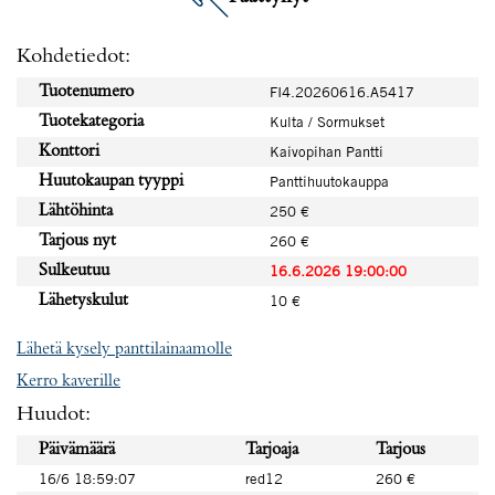
Kohdetiedot:
Tuotenumero
FI4.20260616.A5417
Tuotekategoria
Kulta / Sormukset
Konttori
Kaivopihan Pantti
Huutokaupan tyyppi
Panttihuutokauppa
Lähtöhinta
250 €
Tarjous nyt
260 €
Sulkeutuu
16.6.2026 19:00:00
Lähetyskulut
10 €
Lähetä kysely panttilainaamolle
Kerro kaverille
Huudot:
Päivämäärä
Tarjoaja
Tarjous
16/6 18:59:07
red12
260 €