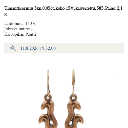
Timanttisormus 5xn.0.05ct, koko 15¾, kaiverrettu, 585, Paino: 2,1
g
Lähtöhinta
:
140 €
Johtava huuto:
-
Kaivopihan Pantti
11.8.2026 19:32:00