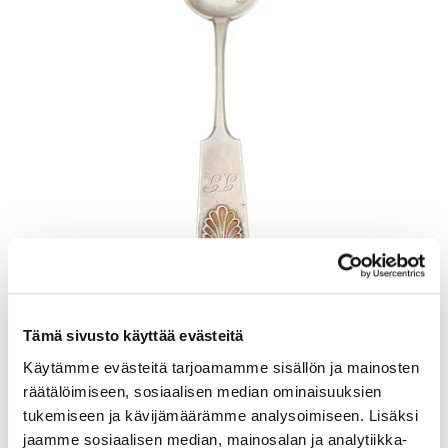
Otinlusikka, Musla, pituus 205mm, kaiverrettu, 813, Paino: 57,7 g
Tämä sivusto käyttää evästeitä
Lähtöhinta
:
70 €
Johtava huuto:
-
Käytämme evästeitä tarjoamamme sisällön ja mainosten
Kaivopihan Pantti
räätälöimiseen, sosiaalisen median ominaisuuksien
tukemiseen ja kävijämäärämme analysoimiseen. Lisäksi
11.8.2026 19:23:30
jaamme sosiaalisen median, mainosalan ja analytiikka-