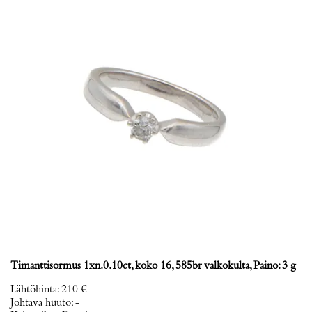
Timanttisormus 1xn.0.10ct, koko 16, 585br valkokulta, Paino: 3 g
Lähtöhinta
:
210 €
Johtava huuto:
-