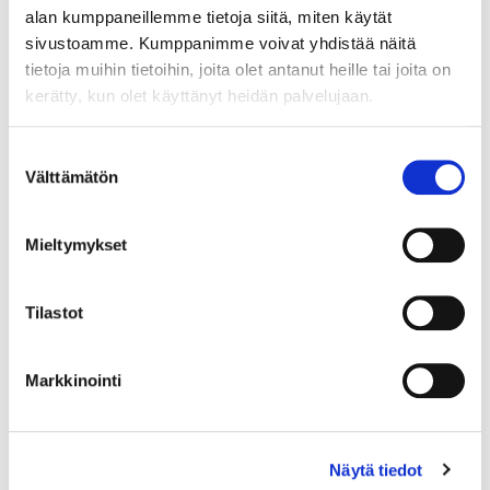
alan kumppaneillemme tietoja siitä, miten käytät
sivustoamme. Kumppanimme voivat yhdistää näitä
tietoja muihin tietoihin, joita olet antanut heille tai joita on
kerätty, kun olet käyttänyt heidän palvelujaan.
Suostumuksen
Välttämätön
valinta
Mieltymykset
Tilastot
Markkinointi
Näytä tiedot
Lusikka, emaloitu, pituus 165mm, A. Michelsen, Tanska, Julen 1960,