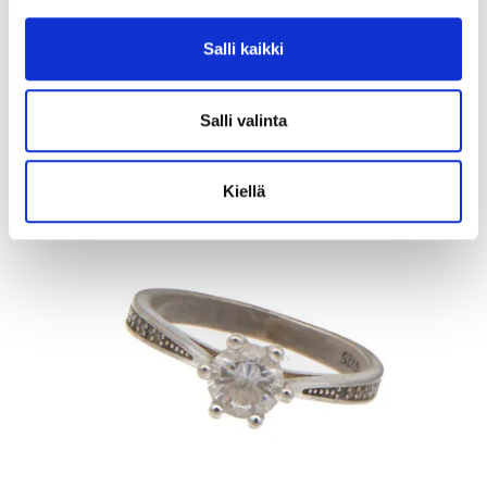
925br, Paino: 48,5 g
Lähtöhinta
:
70 €
Salli kaikki
Johtava huuto:
-
Kaivopihan Pantti
Salli valinta
11.8.2026 19:25:30
Kiellä