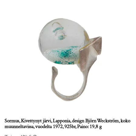
Sormus, Kivettynyt järvi, Lapponia, design Björn Weckström, koko
muunneltavissa, vuodelta 1972, 925br, Paino: 19,8 g