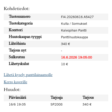
Kohdetiedot:
Tuotenumero
FI4.20260616.A5427
Tuotekategoria
Kulta / Sormukset
Konttori
Kaivopihan Pantti
Huutokaupan tyyppi
Panttihuutokauppa
Lähtöhinta
340 €
Tarjous nyt
-
Sulkeutuu
16.6.2026 19:05:00
Lähetyskulut
10 €
Lähetä kysely panttilainaamolle
Kerro kaverille
Huudot:
Päivämäärä
Tarjoaja
Tarjous
16/6 19:05
SP2008
340 €