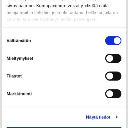
sivustoamme. Kumppanimme voivat yhdistää näitä
tietoja muihin tietoihin, joita olet antanut heille tai joita on
kerätty, kun olet käyttänyt heidän palvelujaan.
Suostumuksen
Välttämätön
valinta
Mieltymykset
Tilastot
Markkinointi
Kivisormus, koko 18¾, 925br, Paino: 2,7 g
Näytä tiedot
Tarjous
:
10 €
(4)
Johtava huuto:
honeybee