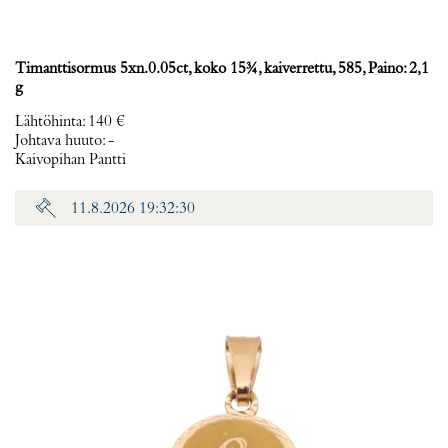
Timanttisormus 5xn.0.05ct, koko 15¾, kaiverrettu, 585, Paino: 2,1
g
Lähtöhinta
:
140 €
Johtava huuto:
-
Kaivopihan Pantti
11.8.2026 19:32:30