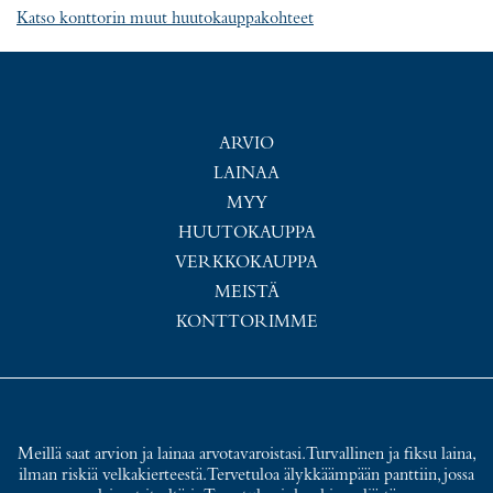
Katso konttorin muut huutokauppakohteet
ARVIO
LAINAA
MYY
HUUTOKAUPPA
VERKKOKAUPPA
MEISTÄ
KONTTORIMME
Meillä saat arvion ja lainaa arvotavaroistasi. Turvallinen ja fiksu laina,
ilman riskiä velkakierteestä. Tervetuloa älykkäämpään panttiin, jossa