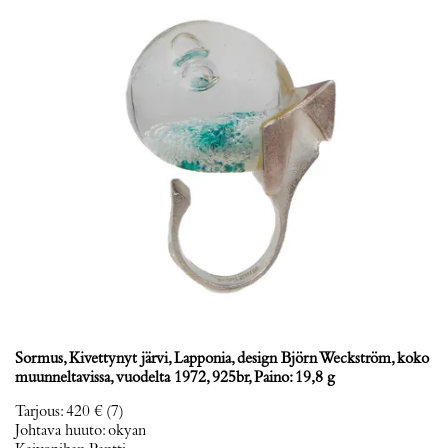
Sormus, Kivettynyt järvi, Lapponia, design Björn Weckström, koko
muunneltavissa, vuodelta 1972, 925br, Paino: 19,8 g
Tarjous
:
420 €
(7)
Johtava huuto:
okyan