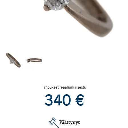
Tarjoukset reaaliaikaisesti:
340
€
Päättynyt