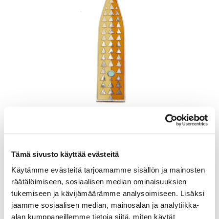
Lusikka, emaloitu, pituus 165mm, A. Michelsen, Tanska, Julen 1960,
925br, Paino: 48,5 g
Lähtöhinta
:
70 €
Tämä sivusto käyttää evästeitä
Johtava huuto:
-
Kaivopihan Pantti
Käytämme evästeitä tarjoamamme sisällön ja mainosten
räätälöimiseen, sosiaalisen median ominaisuuksien
11.8.2026 19:25:30
tukemiseen ja kävijämäärämme analysoimiseen. Lisäksi
jaamme sosiaalisen median, mainosalan ja analytiikka-
alan kumppaneillemme tietoja siitä, miten käytät