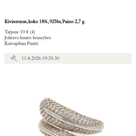
Kivisormus, koko 18¾, 925br, Paino: 2,7 g
Tarjous
:
10 €
(4)
Johtava huuto:
honeybee
Kaivopihan Pantti
11.8.2026 19:35:30