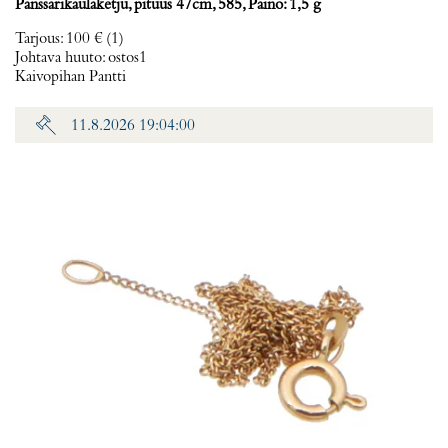
Panssarikaulaketju, pituus 47cm, 585, Paino: 1,5 g
Tarjous
:
100 €
(1)
Johtava huuto:
ostos1
Kaivopihan Pantti
11.8.2026 19:04:00