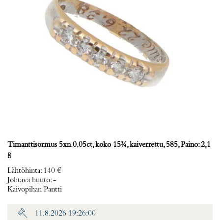
Timanttisormus 5xn.0.05ct, koko 15¾, kaiverrettu, 585, Paino: 2,1
g
Lähtöhinta
:
140 €
Johtava huuto:
-
Kaivopihan Pantti
11.8.2026 19:26:00