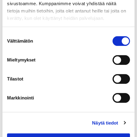
sivustoamme. Kumppanimme voivat yhdistää näitä
tietoja muihin tietoihin, joita olet antanut heille tai joita on
kerätty, kun olet käyttänyt heidän palvelujaan.
Suostumuksen
Välttämätön
valinta
Mieltymykset
Tilastot
Markkinointi
Korvakorut Kalevala, Hiidenhirvi, korkeus 49mm, pronssia.
Näytä tiedot
Tarjous
:
12 €
(1)
Johtava huuto:
rsaari