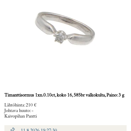
Timanttisormus 1xn.0.10ct, koko 16, 585br valkokulta, Paino: 3 g
Lähtöhinta
:
210 €
Johtava huuto:
-
Kaivopihan Pantti
11.8.2026 19:27:30