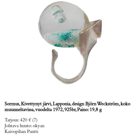
Sormus, Kivettynyt järvi, Lapponia, design Björn Weckström, koko
muunneltavissa, vuodelta 1972, 925br, Paino: 19,8 g
Tarjous
:
420 €
(7)
Johtava huuto:
okyan
Kaivopihan Pantti