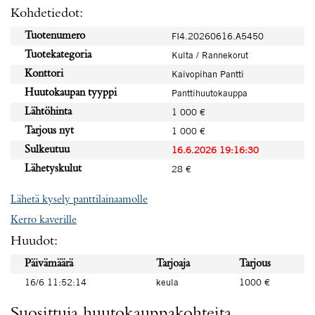
Kohdetiedot:
Tuotenumero
FI4.20260616.A5450
Tuotekategoria
Kulta / Rannekorut
Konttori
Kaivopihan Pantti
Huutokaupan tyyppi
Panttihuutokauppa
Lähtöhinta
1 000 €
Tarjous nyt
1 000 €
Sulkeutuu
16.6.2026 19:16:30
Lähetyskulut
28 €
Lähetä kysely panttilainaamolle
Kerro kaverille
Huudot:
Päivämäärä
Tarjoaja
Tarjous
16/6 11:52:14
keula
1000 €
Suosittuja huutokauppakohteita