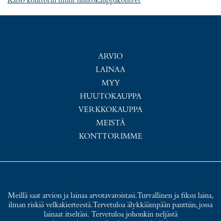
Katso konttorin muut huutokauppakohteet
ARVIO
LAINAA
MYY
HUUTOKAUPPA
VERKKOKAUPPA
MEISTÄ
KONTTORIMME
Meillä saat arvion ja lainaa arvotavaroistasi. Turvallinen ja fiksu laina,
ilman riskiä velkakierteestä. Tervetuloa älykkäämpään panttiin, jossa
lainaat itseltäsi. Tervetuloa johonkin neljästä