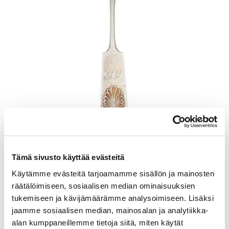
Otinlusikka, Musla, pituus 205mm, kaiverrettu, 813, Paino: 57,7 g
Lähtöhinta
:
70 €
Tämä sivusto käyttää evästeitä
Johtava huuto:
-
Kaivopihan Pantti
Käytämme evästeitä tarjoamamme sisällön ja mainosten
räätälöimiseen, sosiaalisen median ominaisuuksien
11.8.2026 19:32:00
tukemiseen ja kävijämäärämme analysoimiseen. Lisäksi
jaamme sosiaalisen median, mainosalan ja analytiikka-
alan kumppaneillemme tietoja siitä, miten käytät